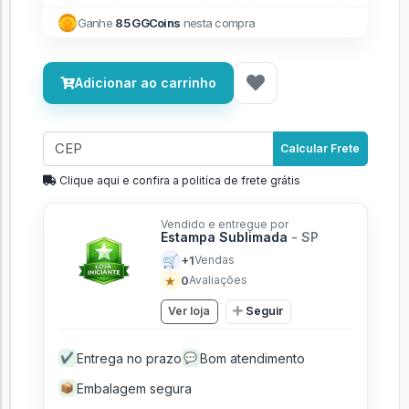
Ganhe
85 GGCoins
nesta compra
Adicionar ao carrinho
Calcular Frete
Clique aqui e confira a politíca de frete grátis
Vendido e entregue por
Estampa Sublimada
- SP
🛒
+1
Vendas
★
0
Avaliações
Ver loja
Seguir
Entrega no prazo
Bom atendimento
✔
💬
Embalagem segura
📦