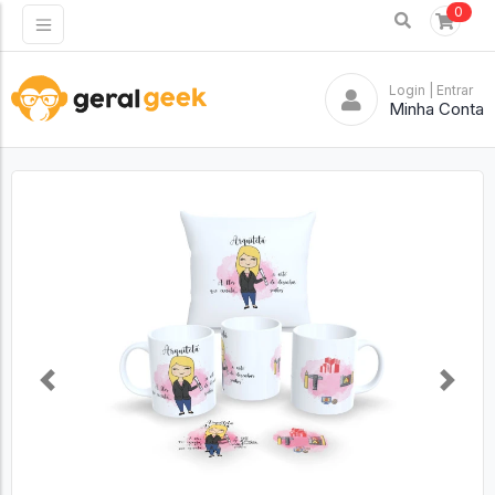
0
Login
| Entrar
Minha Conta
Previous
Next