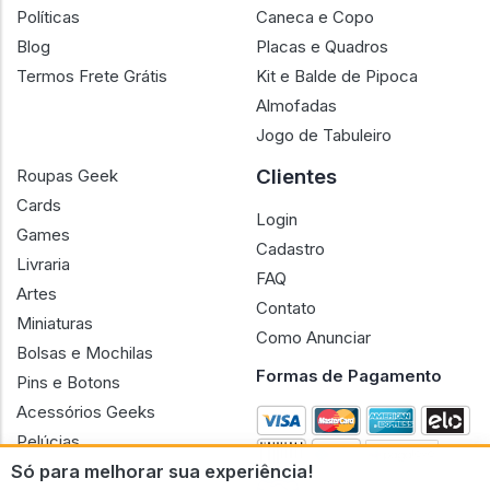
Políticas
Caneca e Copo
Blog
Placas e Quadros
Termos Frete Grátis
Kit e Balde de Pipoca
Almofadas
Jogo de Tabuleiro
Clientes
Roupas Geek
Cards
Login
Games
Cadastro
Livraria
FAQ
Artes
Contato
Miniaturas
Como Anunciar
Bolsas e Mochilas
Formas de Pagamento
Pins e Botons
Acessórios Geeks
Pelúcias
Só para melhorar sua experiência!
Bonecas