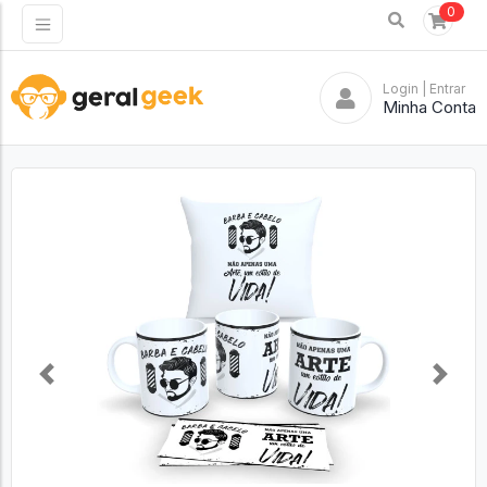
0
Login
| Entrar
Minha Conta
Previous
Next