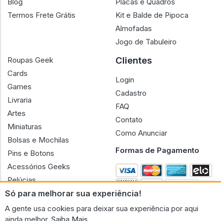
Blog
Placas e Quadros
Termos Frete Grátis
Kit e Balde de Pipoca
Almofadas
Jogo de Tabuleiro
Clientes
Roupas Geek
Cards
Login
Games
Cadastro
Livraria
FAQ
Artes
Contato
Miniaturas
Como Anunciar
Bolsas e Mochilas
Formas de Pagamento
Pins e Botons
Acessórios Geeks
Pelúcias
Só para melhorar sua experiência!
Bonecas
A gente usa cookies para deixar sua experiência por aqui
ainda melhor.
Saiba Mais.