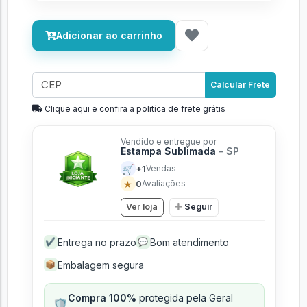
Adicionar ao carrinho
Calcular Frete
Clique aqui e confira a politíca de frete grátis
Vendido e entregue por
Estampa Sublimada
- SP
🛒
+1
Vendas
★
0
Avaliações
Ver loja
Seguir
Entrega no prazo
Bom atendimento
✔
💬
Embalagem segura
📦
Compra 100%
protegida pela Geral
🛡️