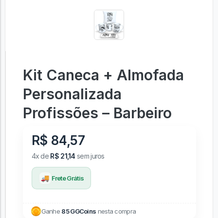
Kit Caneca + Almofada
Personalizada
Profissões – Barbeiro
R$ 84,57
4x de
R$ 21,14
sem juros
🚚
Frete Grátis
Ganhe
85 GGCoins
nesta compra