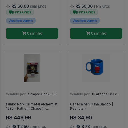
4x
R$ 60,00
sem juros
4x
R$ 50,00
sem juros
Frete Grátis
Frete Grátis
Aqui tem cupom
Aqui tem cupom
Carrinho
Carrinho
Vendido por:
Sempre Geek - SP
Vendido por:
Duallands Geek Store - RS
Funko Pop Fullmetal Alchemist
Caneca Mini Tina Snoop |
1585 - Father ( Chase ) -
Peanuts -
Fullmetal Alchemist #1585
R$ 449,99
R$ 34,90
4x
R$ 112,50
sem juros
4x
R$ 8,73
sem juros