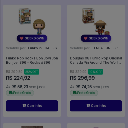
💖 GEEKDOWN
💖 GEEKDOWN
Vendido por:
Funko in POA - RS
Vendido por:
TENDA FUN - SP
Funko Pop Rocks Bon Jovi Jon
Douglas 08 Funko Pop Original
Bonjovi 396 - Rocks #396
Canada Pin Around The World
- Around The World - #8 -
Funko Pop - #8 - FUNKO POP
R$ 299,89
R$ 329,99
25% OFF
10% OFF
#8
R$ 224,92
R$ 296,99
4x
R$ 56,23
sem juros
4x
R$ 74,25
sem juros
Frete Grátis
Frete Grátis
Carrinho
Carrinho