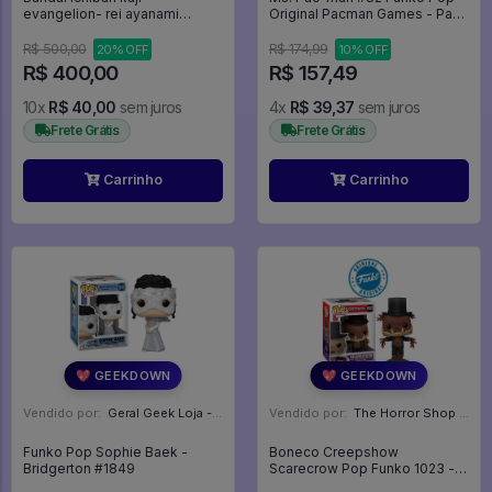
evangelion- rei ayanami
Original Pacman Games - Pac
colegial Prize C(sem caixa) -
Man - #82 - Funko Pop - #82 -
Neon Genesis Evangelion
FUNKO POP #82
R$ 500,00
R$ 174,99
20% OFF
10% OFF
R$ 400,00
R$ 157,49
10x
R$ 40,00
sem juros
4x
R$ 39,37
sem juros
Frete Grátis
Frete Grátis
Carrinho
Carrinho
💖 GEEKDOWN
💖 GEEKDOWN
Vendido por:
Geral Geek Loja - SP
Vendido por:
The Horror Shop - Colecionáveis - MG
Funko Pop Sophie Baek -
Boneco Creepshow
Bridgerton #1849
Scarecrow Pop Funko 1023 -
The Creepshow #1023