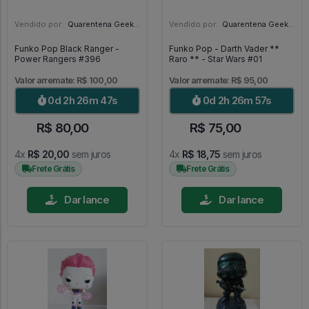
Vendido por:
Quarentena Geek Store - SP
Vendido por:
Quarentena Geek Store - SP
Funko Pop Black Ranger -
Funko Pop - Darth Vader **
Power Rangers #396
Raro ** - Star Wars #01
Valor arremate: R$ 100,00
Valor arremate: R$ 95,00
0d 2h 26m 45s
0d 2h 26m 55s
R$ 80,00
R$ 75,00
4x
R$ 20,00
sem juros
4x
R$ 18,75
sem juros
Frete Grátis
Frete Grátis
Dar lance
Dar lance