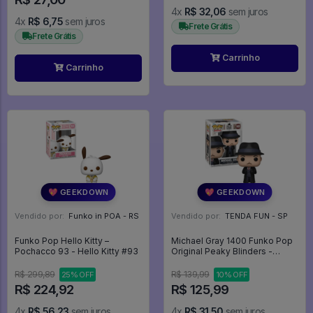
4x
R$ 32,06
sem juros
4x
R$ 6,75
sem juros
Frete Grátis
Frete Grátis
Carrinho
Carrinho
💖 GEEKDOWN
💖 GEEKDOWN
Vendido por:
Funko in POA - RS
Vendido por:
TENDA FUN - SP
Funko Pop Hello Kitty –
Michael Gray 1400 Funko Pop
Pochacco 93 - Hello Kitty #93
Original Peaky Blinders -
Peaky Blinders - #1400 -
Funko Pop - #1400 - FUNKO
R$ 299,89
R$ 139,99
25% OFF
10% OFF
POP #1400
R$ 224,92
R$ 125,99
4x
R$ 56,23
sem juros
4x
R$ 31,50
sem juros