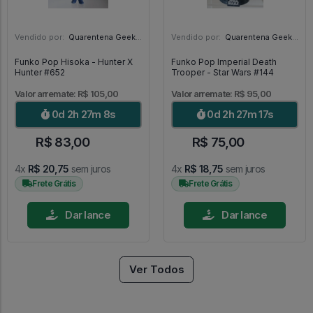
Vendido por:
Quarentena Geek Store - SP
Vendido por:
Quarentena Geek Store - SP
Funko Pop Hisoka - Hunter X
Funko Pop Imperial Death
Hunter #652
Trooper - Star Wars #144
Valor arremate: R$ 105,00
Valor arremate: R$ 95,00
0d 2h 27m 6s
0d 2h 27m 15s
R$ 83,00
R$ 75,00
4x
R$ 20,75
sem juros
4x
R$ 18,75
sem juros
Frete Grátis
Frete Grátis
Dar lance
Dar lance
Ver Todos