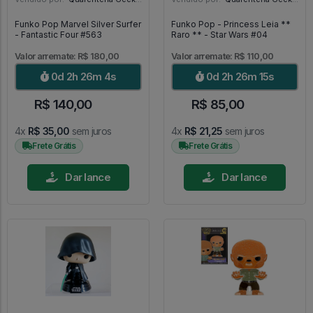
Funko Pop Marvel Silver Surfer
Funko Pop - Princess Leia **
- Fantastic Four #563
Raro ** - Star Wars #04
Valor arremate: R$ 180,00
Valor arremate: R$ 110,00
0d 2h 26m 2s
0d 2h 26m 13s
R$ 140,00
R$ 85,00
4x
R$ 35,00
sem juros
4x
R$ 21,25
sem juros
Frete Grátis
Frete Grátis
Dar lance
Dar lance