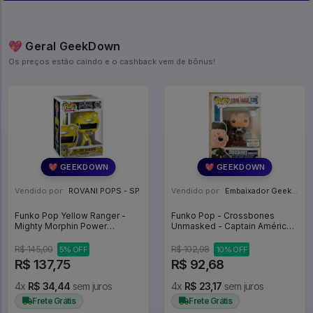
💖 Geral GeekDown
Os preços estão caindo e o cashback vem de bônus!
💖 GEEKDOWN
💖 GEEKDOWN
Vendido por:
ROVANI POPS - SP
Vendido por:
Embaixador Geek - SP
Funko Pop Yellow Ranger -
Funko Pop - Crossbones
Mighty Morphin Power
Unmasked - Captain América
Rangers #1781
#139
R$ 145,00
R$ 102,98
5% OFF
10% OFF
R$ 137,75
R$ 92,68
4x
R$ 34,44
sem juros
4x
R$ 23,17
sem juros
Frete Grátis
Frete Grátis