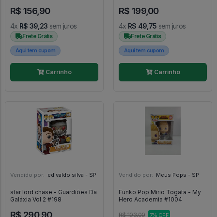
Naruto Next Generations
Dragon Ball Super #2198
R$ 156,90
R$ 199,00
#1383
4x
R$ 39,23
sem juros
4x
R$ 49,75
sem juros
Frete Grátis
Frete Grátis
Aqui tem cupom
Aqui tem cupom
Carrinho
Carrinho
Vendido por:
edivaldo silva - SP
Vendido por:
Meus Pops - SP
star lord chase - Guardiões Da
Funko Pop Mirio Togata - My
Galáxia Vol 2 #198
Hero Academia #1004
R$ 290,90
R$ 103,00
7% OFF