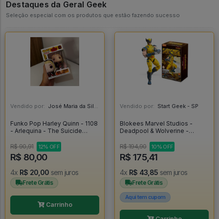
Destaques da Geral Geek
Seleção especial com os produtos que estão fazendo sucesso
Vendido por:
José Maria da Silva Junior - AL
Vendido por:
Start Geek - SP
Funko Pop Harley Quinn - 1108
Blokees Marvel Studios -
- Arlequina - The Suicide
Deadpool & Wolverine -
Squad #1108
Wolverine - Blokees
R$ 90,91
R$ 194,90
12% OFF
10% OFF
R$ 80,00
R$ 175,41
4x
R$ 20,00
sem juros
4x
R$ 43,85
sem juros
Frete Grátis
Frete Grátis
Aqui tem cupom
Carrinho
Carrinho