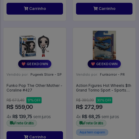
Carrinho
Carrinho
💖 GEEKDOWN
💖 GEEKDOWN
Vendido por:
Pugeek Store - SP
Vendido por:
Funkorror - PR
Funko Pop The Other Mother -
Action Figures Hot Wheels $th
Coraline #427
Grand Torino Sport - Sports
Legends
R$ 673,49
R$ 389,99
17% OFF
30% OFF
R$ 559,00
R$ 272,99
4x
R$ 139,75
sem juros
4x
R$ 68,25
sem juros
Frete Grátis
Frete Grátis
Aqui tem cupom
Carrinho