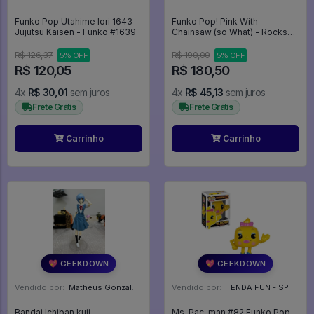
Funko Pop Utahime Iori 1643
Funko Pop! Pink With
Jujutsu Kaisen - Funko #1639
Chainsaw (so What) - Rocks
#488
R$ 126,37
R$ 190,00
5% OFF
5% OFF
R$ 120,05
R$ 180,50
4x
R$ 30,01
sem juros
4x
R$ 45,13
sem juros
Frete Grátis
Frete Grátis
Carrinho
Carrinho
💖 GEEKDOWN
💖 GEEKDOWN
Vendido por:
Matheus Gonzalez Tendulini - SP
Vendido por:
TENDA FUN - SP
Bandai Ichiban kuji-
Ms. Pac-man #82 Funko Pop