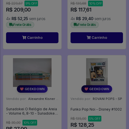
R$ 229,67
R$ 130,68
9% OFF
10% OFF
R$ 209,00
R$ 117,61
4x
R$ 52,25
sem juros
4x
R$ 29,40
sem juros
Frete Grátis
Frete Grátis
Carrinho
Carrinho
💖 GEEKDOWN
💖 GEEKDOWN
Vendido por:
Alexandre Kisner - PR
Vendido por:
ROVANI POPS - SP
Sunadokei O Relógio de Areia
Funko Pop Noi - Disney #1002
- Volume 6, 8-10 - Sunadokei
#6
R$ 135,00
5% OFF
R$ 30,00
10% OFF
R$ 128,25
R$ 27,00