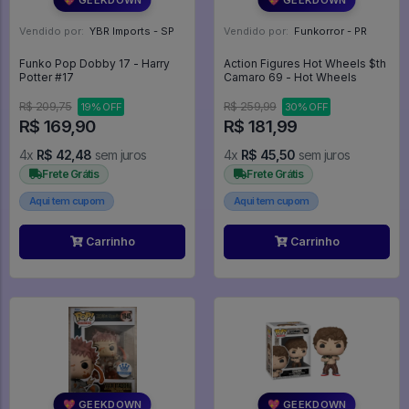
Vendido por:
YBR Imports - SP
Vendido por:
Funkorror - PR
Funko Pop Dobby 17 - Harry
Action Figures Hot Wheels $th
Potter #17
Camaro 69 - Hot Wheels
R$ 209,75
R$ 259,99
19% OFF
30% OFF
R$ 169,90
R$ 181,99
4x
R$ 42,48
sem juros
4x
R$ 45,50
sem juros
Frete Grátis
Frete Grátis
Aqui tem cupom
Aqui tem cupom
Carrinho
Carrinho
💖 GEEKDOWN
💖 GEEKDOWN