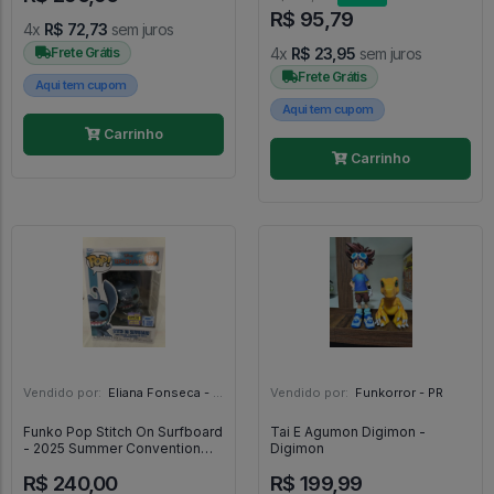
R$ 95,79
4x
R$ 72,73
sem juros
Frete Grátis
4x
R$ 23,95
sem juros
Frete Grátis
Aqui tem cupom
Aqui tem cupom
Carrinho
Carrinho
Vendido por:
Eliana Fonseca - SP
Vendido por:
Funkorror - PR
Funko Pop Stitch On Surfboard
Tai E Agumon Digimon -
- 2025 Summer Convention
Digimon
Exclusive - Disney Lilo & Stitch
R$ 240,00
R$ 199,99
- #1594 - FUNKO POP #1594