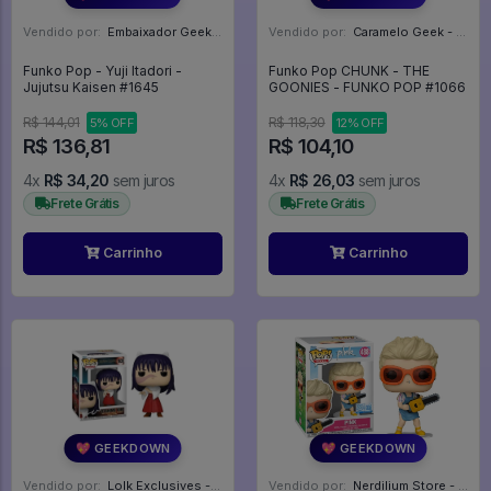
Vendido por:
Embaixador Geek - SP
Vendido por:
Caramelo Geek - DF
Funko Pop - Yuji Itadori -
Funko Pop CHUNK - THE
Jujutsu Kaisen #1645
GOONIES - FUNKO POP #1066
R$ 144,01
R$ 118,30
5% OFF
12% OFF
R$ 136,81
R$ 104,10
4x
R$ 34,20
sem juros
4x
R$ 26,03
sem juros
Frete Grátis
Frete Grátis
Carrinho
Carrinho
💖 GEEKDOWN
💖 GEEKDOWN
Vendido por:
Lolk Exclusives - SP
Vendido por:
Nerdilium Store - SP