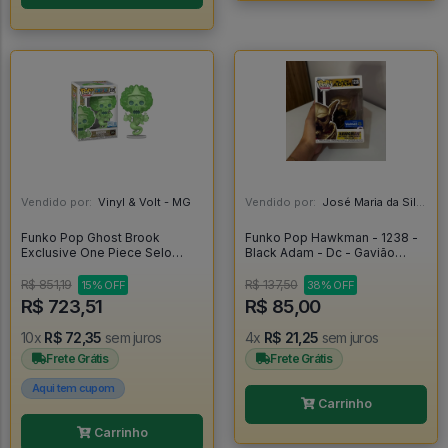
Vendido por:
Vinyl & Volt - MG
Vendido por:
José Maria da Silva Junior - AL
Funko Pop Ghost Brook
Funko Pop Hawkman - 1238 -
Exclusive One Piece Selo
Black Adam - Dc - Gavião
Chalice Collectibles Exclusive
Negro - Original - Black Adam
Glow Chase - One Piece
#1238
R$ 851,19
R$ 137,50
15% OFF
38% OFF
#2325
R$ 723,51
R$ 85,00
10x
R$ 72,35
sem juros
4x
R$ 21,25
sem juros
Frete Grátis
Frete Grátis
Aqui tem cupom
Carrinho
Carrinho