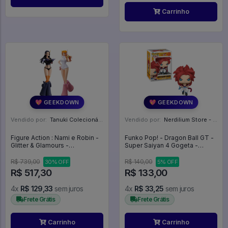
Carrinho
💖 GEEKDOWN
💖 GEEKDOWN
Vendido por:
Tanuki Colecionáveis - SP
Vendido por:
Nerdilium Store - SP
Figure Action : Nami e Robin -
Funko Pop! - Dragon Ball GT -
Glitter & Glamours -
Super Saiyan 4 Gogeta -
LanÇamento - One Piece
Dragon Ball #2074
R$ 739,00
R$ 140,00
30% OFF
5% OFF
R$ 517,30
R$ 133,00
4x
R$ 129,33
sem juros
4x
R$ 33,25
sem juros
Frete Grátis
Frete Grátis
Carrinho
Carrinho