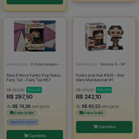
Vendido por:
O Colecionador - SP
Vendido por:
Vinicius S - SP
Raro E Novo Funko Pop Natsu
Funko pop Kuil #329 - Star
Fairy Tail - Fairy Tail #67
Wars Mandalorian #1
R$ 350,00
R$ 269,00
15% OFF
10% OFF
R$ 297,50
R$ 242,10
4x
R$ 74,38
sem juros
4x
R$ 60,53
sem juros
Frete Grátis
Frete Grátis
Aqui tem cupom
Carrinho
Carrinho