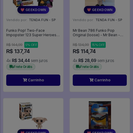
💖 GEEKDOWN
💖 GEEKDOWN
Vendido por:
TENDA FUN - SP
Vendido por:
TENDA FUN - SP
Funko Pop! Two-Face
Mr Bean 786 Funko Pop
Impopster 123 Super Heroes
Original (loose) - Mr Bean -
DC -
#786 - Funko Pop - #786 -
FUNKO POP #786
R$ 144,99
R$ 134,99
5% OFF
15% OFF
R$ 137,74
R$ 114,74
4x
R$ 34,44
sem juros
4x
R$ 28,69
sem juros
Frete Grátis
Frete Grátis
Carrinho
Carrinho
💖 GEEKDOWN
💖 GEEKDOWN