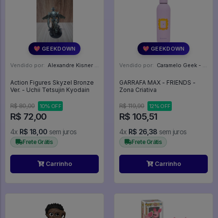
💖 GEEKDOWN
💖 GEEKDOWN
Vendido por:
Alexandre Kisner - PR
Vendido por:
Caramelo Geek - DF
Action Figures Skyzel Bronze
GARRAFA MAX - FRIENDS -
Ver. - Uchii Tetsujin Kyodain
Zona Criativa
R$ 80,00
R$ 119,90
10% OFF
12% OFF
R$ 72,00
R$ 105,51
4x
R$ 18,00
sem juros
4x
R$ 26,38
sem juros
Frete Grátis
Frete Grátis
Carrinho
Carrinho