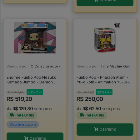
Vendido por:
O Colecionador - SP
Vendido por:
Time Machie Games | Nerd Store - SP
Enorme Funko Pop Nezuko
Funko Pop - Pharaoh Atem -
Kamado Jumbo - Demon
Yu-gi-oh! - Animation Yu-Gi-
Slayer #1892
Oh! #1059
R$ 649,00
R$ 347,22
20% OFF
28% OFF
R$ 519,20
R$ 250,00
4x
R$ 129,80
sem juros
4x
R$ 62,50
sem juros
Frete Grátis
Frete Grátis
Aqui tem cupom
Carrinho
Carrinho