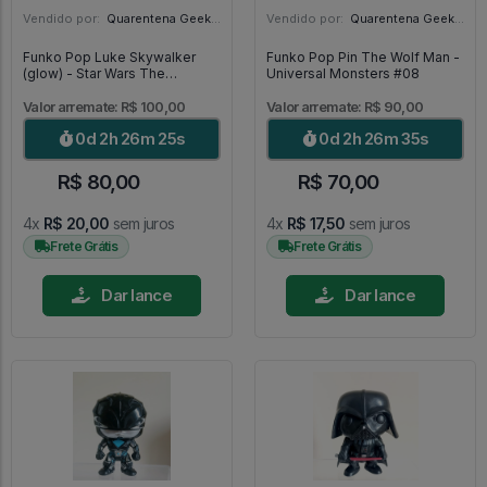
Vendido por:
Quarentena Geek Store - SP
Vendido por:
Quarentena Geek Store - SP
Funko Pop Luke Skywalker
Funko Pop Pin The Wolf Man -
(glow) - Star Wars The
Universal Monsters #08
Mandalorian #501
Valor arremate: R$ 100,00
Valor arremate: R$ 90,00
0d 2h 26m 23s
0d 2h 26m 33s
R$ 80,00
R$ 70,00
4x
R$ 20,00
sem juros
4x
R$ 17,50
sem juros
Frete Grátis
Frete Grátis
Dar lance
Dar lance