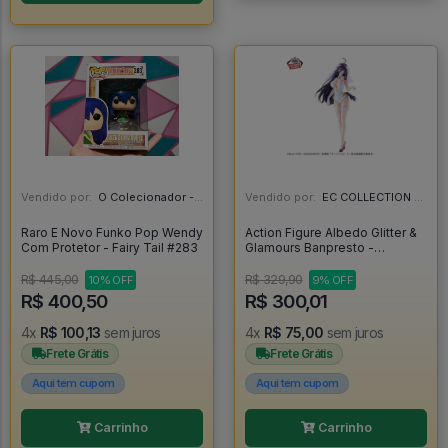
Vendido por:
O Colecionador - SP
Vendido por:
EC COLLECTION - SP
Raro E Novo Funko Pop Wendy
Action Figure Albedo Glitter &
Com Protetor - Fairy Tail #283
Glamours Banpresto -
Overlord - Overlord
R$ 445,00
R$ 329,90
10% OFF
9% OFF
R$ 400,50
R$ 300,01
4x
R$ 100,13
sem juros
4x
R$ 75,00
sem juros
Frete Grátis
Frete Grátis
Aqui tem cupom
Aqui tem cupom
Carrinho
Carrinho