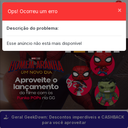
0
×
Ops! Ocorreu um erro
Login
| Entrar
Descrição do problema:
Minha Conta
Esse anúncio não está mais disponível
Geral GeekDown: Descontos imperdíveis e CASHBACK
para você aproveitar