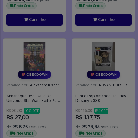
Frete Grátis
Frete Grátis
Carrinho
Carrinho
💖 GEEKDOWN
💖 GEEKDOWN
Vendido por:
Alexandre Kisner - PR
Vendido por:
ROVANI POPS - SP
Almanaque Jedi: Guia Do
Funko Pop Amanda Holliday -
Universo Star Wars Feito Por
Destiny #338
Fãs Para Fãs - Star Wars #1
R$ 30,00
R$ 145,00
10% OFF
5% OFF
R$ 27,00
R$ 137,75
4x
R$ 6,75
sem juros
4x
R$ 34,44
sem juros
Frete Grátis
Frete Grátis