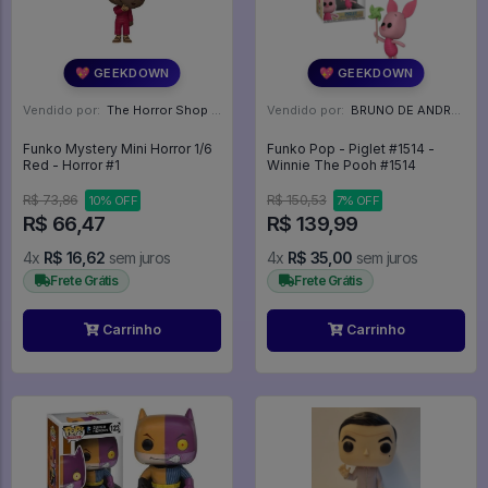
💖 GEEKDOWN
💖 GEEKDOWN
Vendido por:
The Horror Shop - Colecionáveis - MG
Vendido por:
BRUNO DE ANDRADE CLEMENTE - SC
Funko Mystery Mini Horror 1/6
Funko Pop - Piglet #1514 -
Red - Horror #1
Winnie The Pooh #1514
R$ 73,86
R$ 150,53
10% OFF
7% OFF
R$ 66,47
R$ 139,99
4x
R$ 16,62
sem juros
4x
R$ 35,00
sem juros
Frete Grátis
Frete Grátis
Carrinho
Carrinho