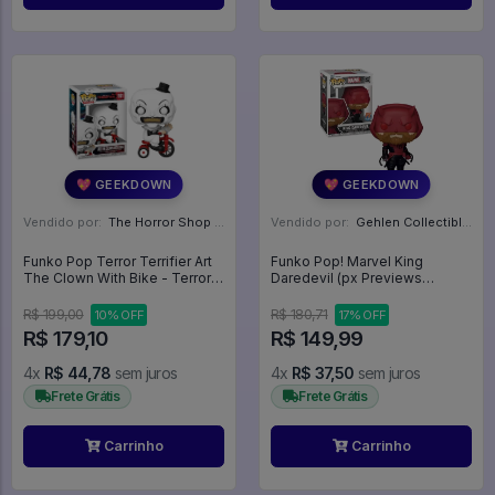
💖 GEEKDOWN
💖 GEEKDOWN
Vendido por:
The Horror Shop - Colecionáveis - MG
Vendido por:
Gehlen Collectibles - RS
Funko Pop Terror Terrifier Art
Funko Pop! Marvel King
The Clown With Bike - Terror
Daredevil (px Previews
#1591
Exclusive) #1292 Vaulted -
Marvel Comics: Demolidor
R$ 199,00
R$ 180,71
10% OFF
17% OFF
#1292
R$ 179,10
R$ 149,99
4x
R$ 44,78
sem juros
4x
R$ 37,50
sem juros
Frete Grátis
Frete Grátis
Carrinho
Carrinho