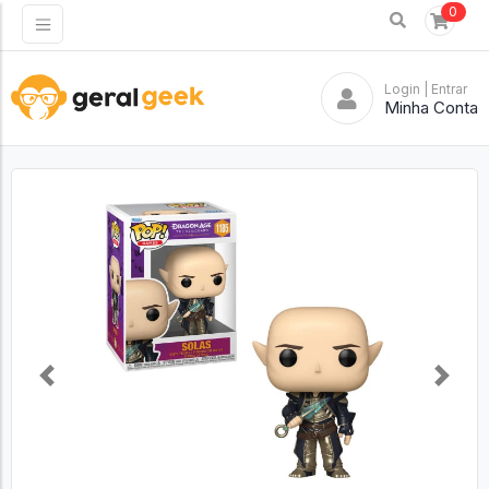
0
Login
| Entrar
Minha Conta
Previous
Next