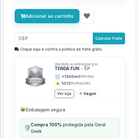
Adicionar ao carrinho
Calcular Frete
Clique aqui e confira a politíca de frete grátis
Vendido e entregue por
TENDA FUN
- SP
🛒
+1500mil
Vendas
★
1013
Avaliações
Ver loja
Seguir
Embalagem segura
📦
Compra 100%
protegida pela Geral
🛡️
Geek