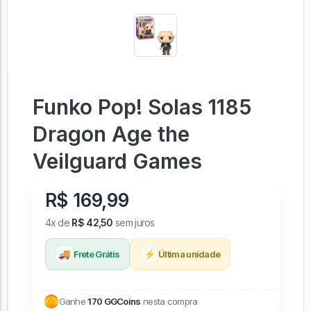
Funko Pop! Solas 1185
Dragon Age the
Veilguard Games
R$ 169,99
4x de
R$ 42,50
sem juros
🚚
⚡
Frete Grátis
Última unidade
Ganhe
170 GGCoins
nesta compra