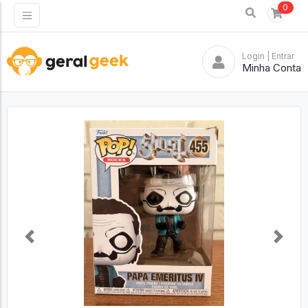
0
Login
| Entrar
Minha Conta
Previous
Next