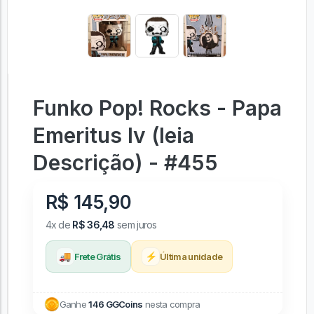
Funko Pop! Rocks - Papa
Emeritus Iv (leia
Descrição) - #455
R$ 145,90
4x de
R$ 36,48
sem juros
🚚
⚡
Frete Grátis
Última unidade
Ganhe
146 GGCoins
nesta compra