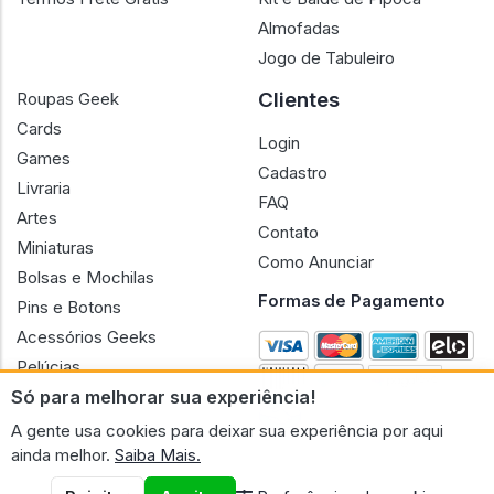
Almofadas
Jogo de Tabuleiro
Clientes
Roupas Geek
Cards
Login
Games
Cadastro
Livraria
FAQ
Artes
Contato
Miniaturas
Como Anunciar
Bolsas e Mochilas
Formas de Pagamento
Pins e Botons
Acessórios Geeks
Pelúcias
Só para melhorar sua experiência!
Bonecas
A gente usa cookies para deixar sua experiência por aqui
ainda melhor.
Saiba Mais.