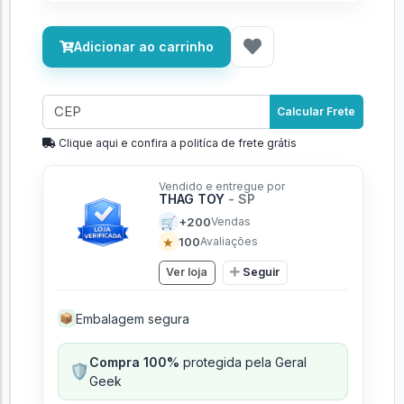
Adicionar ao carrinho
Calcular Frete
Clique aqui e confira a politíca de frete grátis
Vendido e entregue por
THAG TOY
- SP
🛒
+200
Vendas
★
100
Avaliações
Ver loja
Seguir
Embalagem segura
📦
Compra 100%
protegida pela Geral
🛡️
Geek