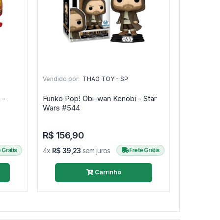
Vendido por:
THAG TOY - SP
 -
Funko Pop! Obi-wan Kenobi - Star
Wars #544
R$ 156,90
 Grátis
4x
R$ 39,23
sem juros
Frete Grátis
Carrinho