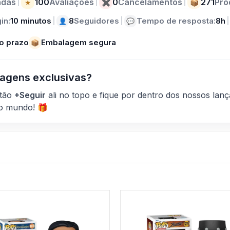
ndas
|
100
Avaliações
|
0
Cancelamentos
|
271
Pro
★
✖
📦
in:
10 minutos
|
8
Seguidores
|
Tempo de resposta:
8h
|
👤
💬
o prazo
Embalagem segura
📦
agens exclusivas?
otão
+Seguir
ali no topo e fique por dentro dos nossos la
do mundo! 🎁