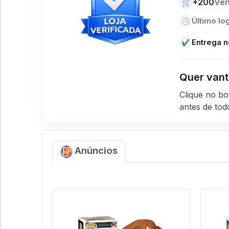
+200
Ve
🛒
Último log
🕒
Entrega n
✔
Quer vant
Clique no b
antes de to
Anúncios