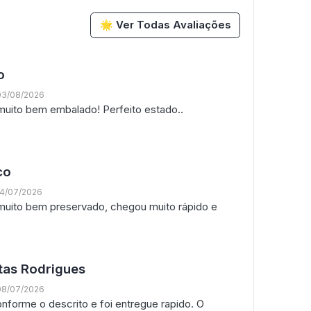
🌟 Ver Todas Avaliações
o
03/08/2026
uito bem embalado! Perfeito estado..
co
14/07/2026
, muito bem preservado, chegou muito rápido e
tas Rodrigues
08/07/2026
nforme o descrito e foi entregue rapido. O