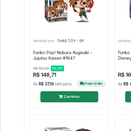
Vendido por:
THAG TOY - SP
Vendido
Funko Pop! Nobara Kugisaki -
Funko 
Jujutsu Kaisen #1647
R$ 159,90
7% OFF
R$ 148,71
R$ 1
4x
R$ 37,18
sem juros
Frete Grátis
4x
R$ 
Carrinho