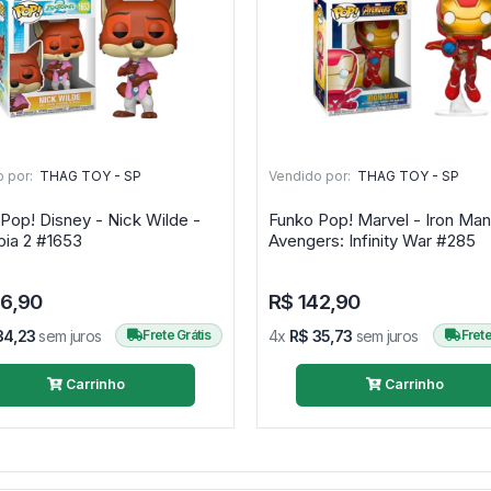
 por:
THAG TOY - SP
Vendido por:
THAG TOY - SP
Pop! Disney - Nick Wilde -
Funko Pop! Marvel - Iron Man
Zootopia 2 #1653
Avengers: Infinity War #285
36,90
R$ 142,90
34,23
sem juros
Frete Grátis
4x
R$ 35,73
sem juros
Frete
Carrinho
Carrinho