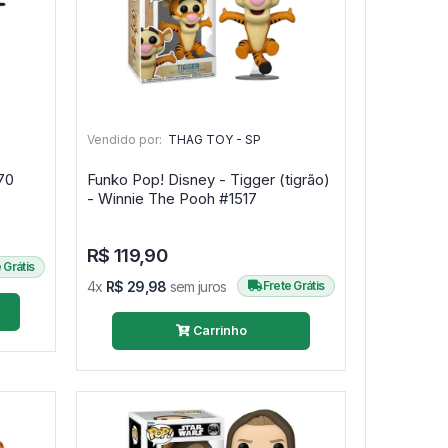
Vendido por:
THAG TOY - SP
Zorro #1270
Funko Pop! Disney - Tigger (tigrão)
- Winnie The Pooh #1517
R$ 119,90
 Grátis
4x
R$ 29,98
sem juros
Frete Grátis
Carrinho