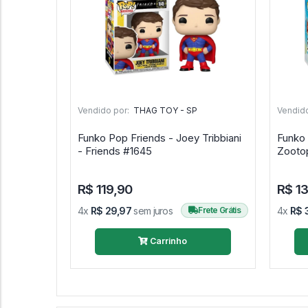
Vendido por:
THAG TOY - SP
Vendido
Funko Pop Friends - Joey Tribbiani
Funko 
- Friends #1645
R$ 119,90
R$ 1
4x
R$ 29,97
sem juros
Frete Grátis
4x
R$ 
Carrinho