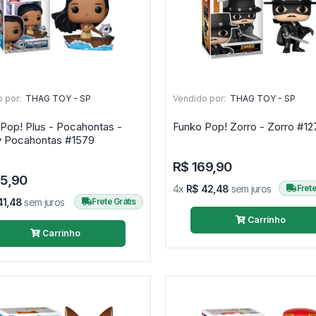
 por:
THAG TOY - SP
Vendido por:
THAG TOY - SP
Pop! Plus - Pocahontas -
Funko Pop! Zorro - 
Disney Pocahontas #1579
R$ 169,90
65,90
4x
R$ 42,48
sem juros
Frete
41,48
sem juros
Frete Grátis
Carrinho
Carrinho