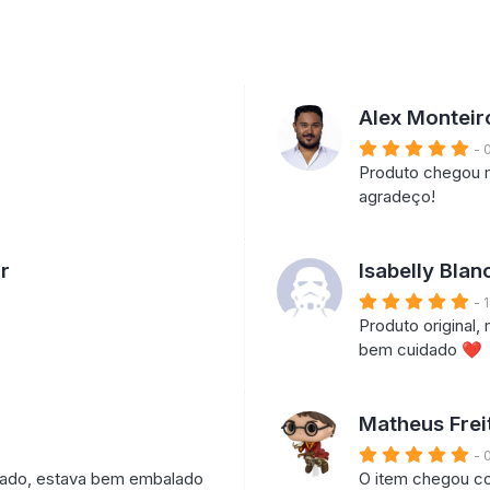
Alex Monteir
- 
Produto chegou m
agradeço!
r
Isabelly Blan
- 
Produto original
bem cuidado ❤️
Matheus Frei
- 
ado, estava bem embalado
O item chegou co