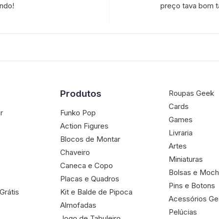
endo!
preço tava bom t
Produtos
Roupas Geek
Cards
r
Funko Pop
Games
Action Figures
Livraria
Blocos de Montar
Artes
Chaveiro
Miniaturas
Caneca e Copo
Bolsas e Moch
Placas e Quadros
Pins e Botons
Grátis
Kit e Balde de Pipoca
Acessórios G
Almofadas
Pelúcias
Jogo de Tabuleiro