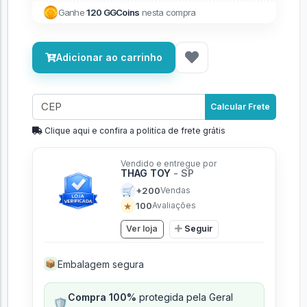
Ganhe
120 GGCoins
nesta compra
Adicionar ao carrinho
Calcular Frete
Clique aqui e confira a politíca de frete grátis
Vendido e entregue por
THAG TOY
- SP
🛒
+200
Vendas
★
100
Avaliações
Ver loja
Seguir
Embalagem segura
📦
Compra 100%
protegida pela Geral
🛡️