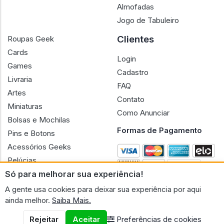
Almofadas
Jogo de Tabuleiro
Clientes
Roupas Geek
Cards
Login
Games
Cadastro
Livraria
FAQ
Artes
Contato
Miniaturas
Como Anunciar
Bolsas e Mochilas
Formas de Pagamento
Pins e Botons
Acessórios Geeks
Pelúcias
Só para melhorar sua experiência!
Bonecas
A gente usa cookies para deixar sua experiência por aqui
ainda melhor.
Saiba Mais.
Rejeitar
Aceitar
Preferências de cookies