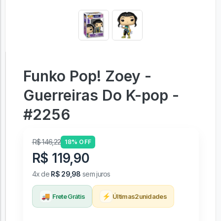
Funko Pop! Zoey -
Guerreiras Do K-pop -
#2256
R$ 146,22
18% OFF
R$ 119,90
4x de
R$ 29,98
sem juros
🚚
⚡
Frete Grátis
Últimas
2
unidades