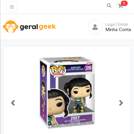
0
Login
| Entrar
Minha Conta
Previous
Next