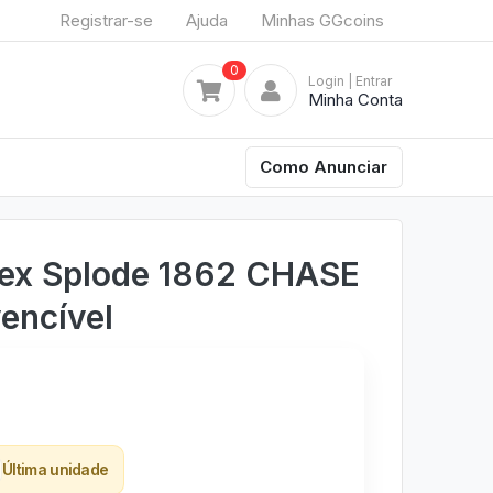
Registrar-se
Ajuda
Minhas GGcoins
0
Login
| Entrar
Minha Conta
Como Anunciar
Rex Splode 1862 CHASE
vencível
Última unidade