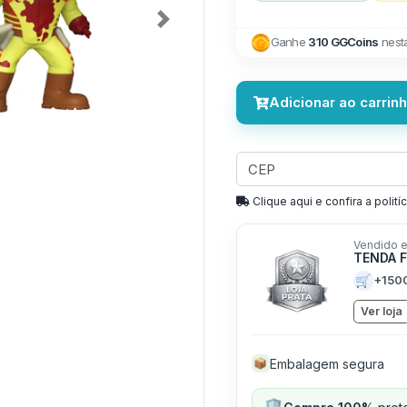
Next
Ganhe
310 GGCoins
nest
Adicionar ao carrin
Clique aqui e confira a politíc
Vendido e
TENDA 
🛒
+150
Ver loja
Embalagem segura
📦
🛡️