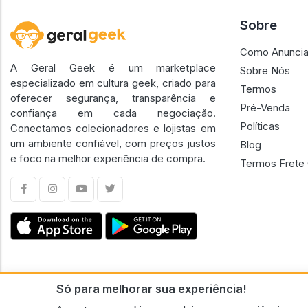
Sobre
Como Anuncia
A Geral Geek é um marketplace
Sobre Nós
especializado em cultura geek, criado para
Termos
oferecer segurança, transparência e
Pré-Venda
confiança em cada negociação.
Políticas
Conectamos colecionadores e lojistas em
um ambiente confiável, com preços justos
Blog
e foco na melhor experiência de compra.
Termos Frete 
Só para melhorar sua experiência!
CNPJ n.º 30.220.458/0001-17 - GERAL GEEK PORTAL ELETRONICO LTDA.