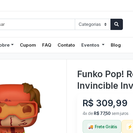
obre
Cupom
FAQ
Contato
Eventos
Blog
Funko Pop! 
Invincible In
R$ 309,99
4x de
R$ 77,50
sem juros
🚚
Frete Grátis
⚡