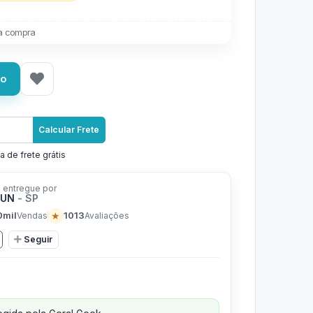
a compra
ho
Calcular Frete
a de frete grátis
 entregue por
FUN
- SP
0mil
★
1013
Vendas
Avaliações
Seguir