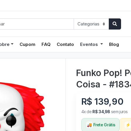
obre
Cupom
FAQ
Contato
Eventos
Blog
Funko Pop! P
Coisa - #183
R$ 139,90
4x de
R$ 34,98
sem juros
🚚
Frete Grátis
⚡