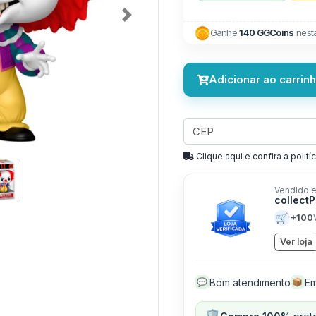
Next
Ganhe
140 GGCoins
nest
Adicionar ao carrin
Clique aqui e confira a politíc
Vendido e
collect
🛒
+100
Ver loja
Bom atendimento
Em
💬
📦
🛡️