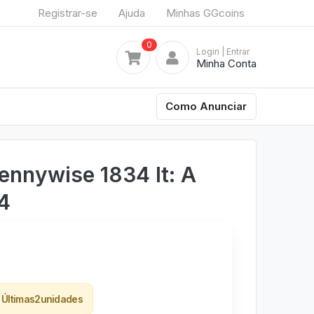
Registrar-se
Ajuda
Minhas GGcoins
0
Login
| Entrar
Minha Conta
Como Anunciar
ennywise 1834 It: A
4
Últimas
2
unidades