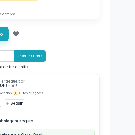
a compra
ho
Calcular Frete
a de frete grátis
 entregue por
POP!
- SP
★
53
Vendas
Avaliações
Seguir
balagem segura