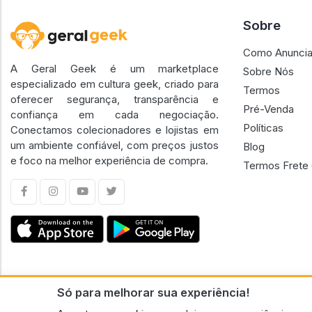
Sobre
Como Anuncia
A Geral Geek é um marketplace
Sobre Nós
especializado em cultura geek, criado para
Termos
oferecer segurança, transparência e
Pré-Venda
confiança em cada negociação.
Políticas
Conectamos colecionadores e lojistas em
um ambiente confiável, com preços justos
Blog
e foco na melhor experiência de compra.
Termos Frete 
Só para melhorar sua experiência!
CNPJ n.º 30.220.458/0001-17 - GERAL GEEK PORTAL ELETRONICO LTDA.