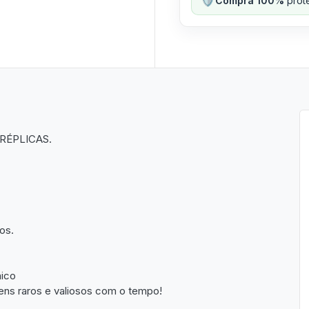
Compra 100%
prote
RÉPLICAS.
os.
nico
ens raros e valiosos com o tempo!