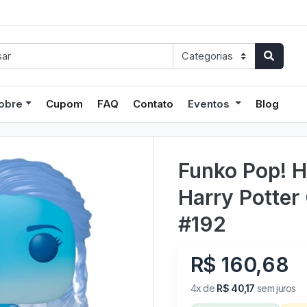
obre
Cupom
FAQ
Contato
Eventos
Blog
Funko Pop! 
Harry Potter 
#192
R$ 160,68
4x de
R$ 40,17
sem juros