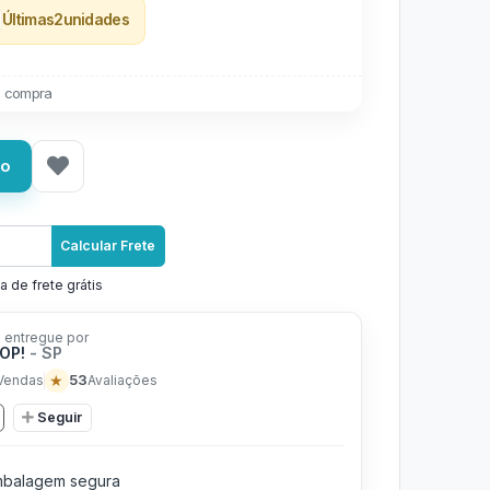
Últimas
2
unidades
 compra
ho
Calcular Frete
a de frete grátis
 entregue por
POP!
- SP
★
53
Vendas
Avaliações
Seguir
balagem segura