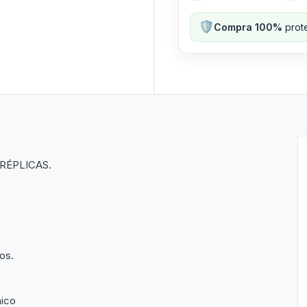
🛡️
Compra 100%
prote
RÉPLICAS.
os.
nico