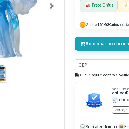
🚚
Frete Grátis
⚡
Next
Ganhe
161 GGCoins
nesta
Adicionar ao carrin
Clique aqui e confira a politíc
Vendido e
collect
🛒
+100
Ver loja
Bom atendimento
Em
💬
📦