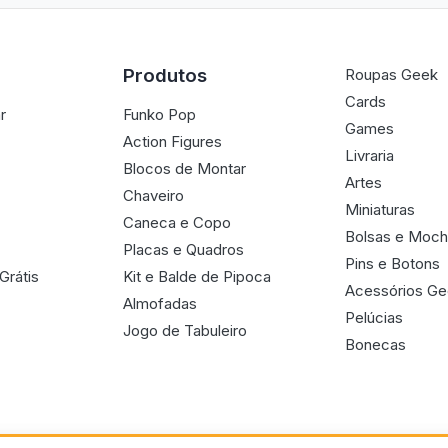
Produtos
Roupas Geek
Cards
r
Funko Pop
Games
Action Figures
Livraria
Blocos de Montar
Artes
Chaveiro
Miniaturas
Caneca e Copo
Bolsas e Moch
Placas e Quadros
Pins e Botons
Grátis
Kit e Balde de Pipoca
Acessórios G
Almofadas
Pelúcias
Jogo de Tabuleiro
Bonecas