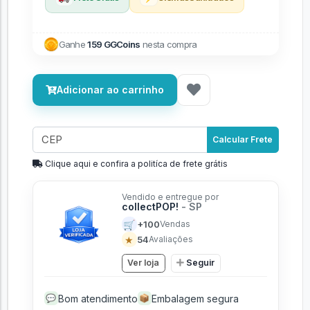
Ganhe
159 GGCoins
nesta compra
Adicionar ao carrinho
Calcular Frete
Clique aqui e confira a politíca de frete grátis
Vendido e entregue por
collectPOP!
- SP
🛒
+100
Vendas
★
54
Avaliações
Ver loja
Seguir
Bom atendimento
Embalagem segura
💬
📦