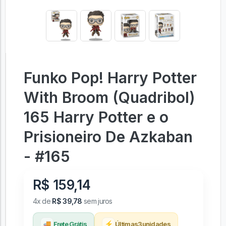
Funko Pop! Harry Potter
With Broom (Quadribol)
165 Harry Potter e o
Prisioneiro De Azkaban
- #165
R$ 159,14
4x de
R$ 39,78
sem juros
🚚
⚡
Frete Grátis
Últimas
3
unidades