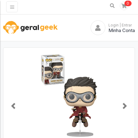
0
Login
| Entrar
Minha Conta
Previous
Next