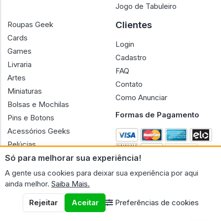
Jogo de Tabuleiro
Clientes
Roupas Geek
Cards
Login
Games
Cadastro
Livraria
FAQ
Artes
Contato
Miniaturas
Como Anunciar
Bolsas e Mochilas
Formas de Pagamento
Pins e Botons
Acessórios Geeks
Pelúcias
Só para melhorar sua experiência!
Bonecas
A gente usa cookies para deixar sua experiência por aqui
ainda melhor.
Saiba Mais.
Rejeitar
Aceitar
Preferências de cookies
CNPJ n.º 30.220.458/0001-17 - GERAL GEEK PORTAL ELETRONICO