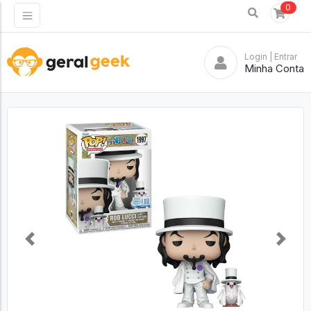
0
Login
| Entrar
Minha Conta
Previous
Next