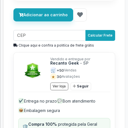
Adicionar ao carrinho
Calcular Frete
Clique aqui e confira a politíca de frete grátis
Vendido e entregue por
Recanto Geek
- SP
🛒
+50
Vendas
★
30
Avaliações
Ver loja
Seguir
Entrega no prazo
Bom atendimento
✔
💬
Embalagem segura
📦
Compra 100%
protegida pela Geral
🛡️