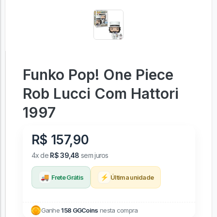
Funko Pop! One Piece
Rob Lucci Com Hattori
1997
R$ 157,90
4x de
R$ 39,48
sem juros
🚚
⚡
Frete Grátis
Última unidade
Ganhe
158 GGCoins
nesta compra