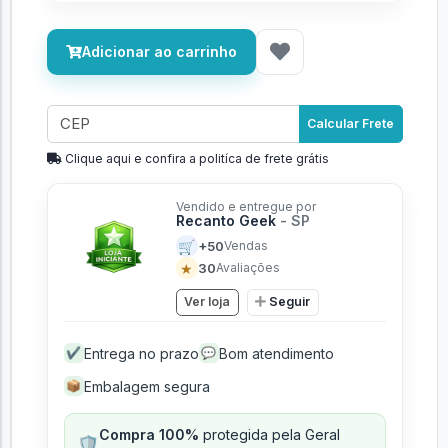
Adicionar ao carrinho
Calcular Frete
Clique aqui e confira a politíca de frete grátis
Vendido e entregue por
Recanto Geek
- SP
🛒
+50
Vendas
★
30
Avaliações
Ver loja
Seguir
Entrega no prazo
Bom atendimento
✔
💬
Embalagem segura
📦
Compra 100%
protegida pela Geral
🛡️