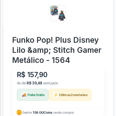
Funko Pop! Plus Disney
Lilo &amp; Stitch Gamer
Metálico - 1564
R$ 157,90
4x de
R$ 39,48
sem juros
🚚
⚡
Frete Grátis
Últimas
2
unidades
Ganhe
158 GGCoins
nesta compra