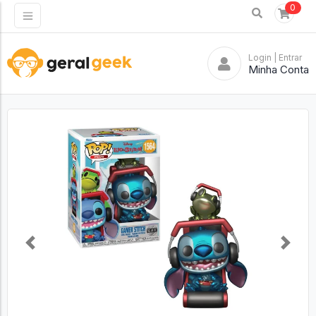
0
Login
| Entrar
Minha Conta
Previous
Next