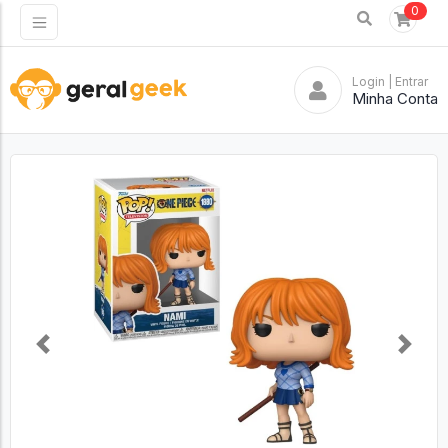
0
Login
| Entrar
Minha Conta
Previous
Next