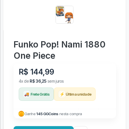
Funko Pop! Nami 1880
One Piece
R$ 144,99
4x de
R$ 36,25
sem juros
🚚
⚡
Frete Grátis
Última unidade
Ganhe
145 GGCoins
nesta compra