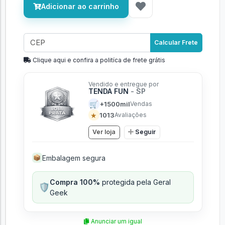
Adicionar ao carrinho
Calcular Frete
Clique aqui e confira a politíca de frete grátis
Vendido e entregue por
TENDA FUN
- SP
🛒
+1500mil
Vendas
★
1013
Avaliações
Ver loja
Seguir
Embalagem segura
📦
Compra 100%
protegida pela Geral
🛡️
Geek
Anunciar um igual