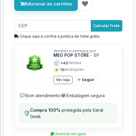
Adicionar ao carrinho
Calcular Frete
Clique aqui e confira a politíca de frete grátis
Vendido e entregue por
MEO POP STORE
- SP
🛒
+40
Vendas
★
16
Avaliações
Ver loja
Seguir
Bom atendimento
Embalagem segura
💬
📦
Compra 100%
protegida pela Geral
🛡️
Geek
Anunciar um igual