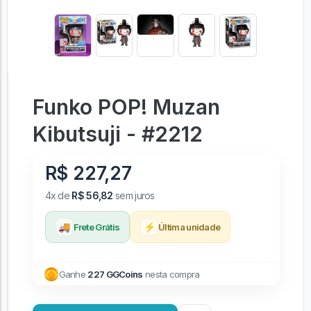
Funko POP! Muzan
Kibutsuji - #2212
R$ 227,27
4x de
R$ 56,82
sem juros
🚚
⚡
Frete Grátis
Última unidade
Ganhe
227 GGCoins
nesta compra