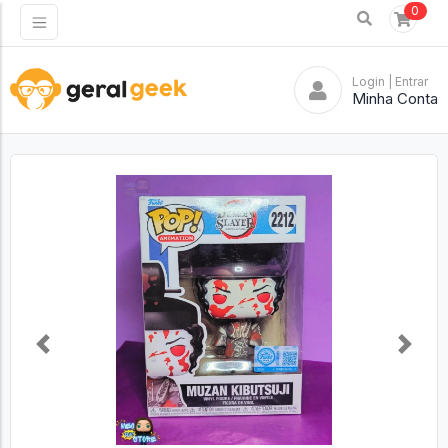
0
Login
| Entrar
Minha Conta
Previous
Next