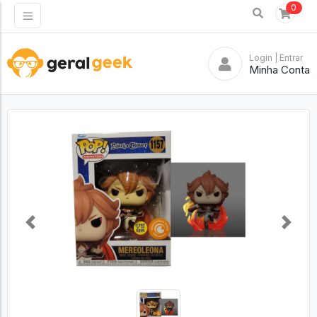
0
Login
| Entrar
Minha Conta
Previous
Next