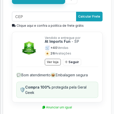
Calcular Frete
Clique aqui e confira a politíca de frete grátis
Vendido e entregue por
At Imports Fun
- SP
🛒
+40
Vendas
★
26
Avaliações
Ver loja
Seguir
Bom atendimento
Embalagem segura
💬
📦
Compra 100%
protegida pela Geral
🛡️
Geek
Anunciar um igual