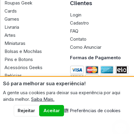
Clientes
Roupas Geek
Cards
Login
Games
Cadastro
Livraria
FAQ
Artes
Contato
Miniaturas
Como Anunciar
Bolsas e Mochilas
Formas de Pagamento
Pins e Botons
Acessórios Geeks
Pelúcias
Só para melhorar sua experiência!
Bonecas
A gente usa cookies para deixar sua experiência por aqui
ainda melhor.
Saiba Mais.
Rejeitar
Aceitar
Preferências de cookies
CNPJ n.º 30.220.458/0001-17 - GERAL GEEK PORTAL ELETRONICO
LTDA.
© 2026 Geral Geek
Termos de uso
Políticas