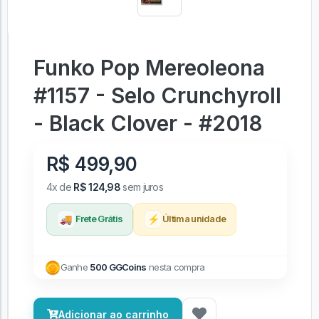
Funko Pop Mereoleona
#1157 - Selo Crunchyroll
- Black Clover - #2018
R$ 499,90
4x de
R$ 124,98
sem juros
🚚
⚡
Frete Grátis
Última unidade
Ganhe
500 GGCoins
nesta compra
Adicionar ao carrinho