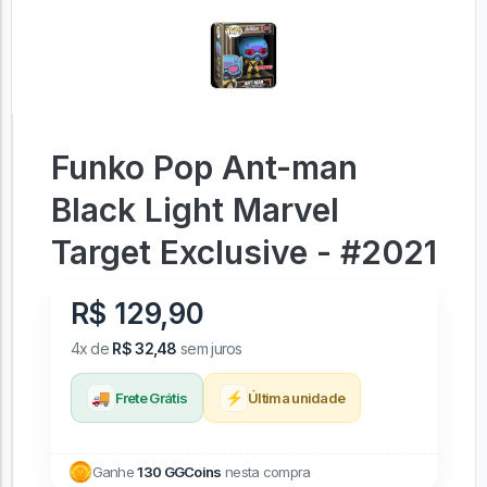
Funko Pop Ant-man
Black Light Marvel
Target Exclusive - #2021
R$ 129,90
4x de
R$ 32,48
sem juros
🚚
⚡
Frete Grátis
Última unidade
Ganhe
130 GGCoins
nesta compra