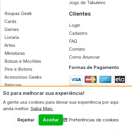
Jogo de Tabuleiro
Clientes
Roupas Geek
Cards
Login
Games
Cadastro
Livraria
FAQ
Artes
Contato
Miniaturas
Como Anunciar
Bolsas e Mochilas
Formas de Pagamento
Pins e Botons
Acessórios Geeks
Pelúcias
Só para melhorar sua experiência!
Bonecas
A gente usa cookies para deixar sua experiência por aqui
ainda melhor.
Saiba Mais.
Rejeitar
Aceitar
Preferências de cookies
CNPJ n.º 30.220.458/0001-17 - GERAL GEEK PORTAL ELETRONICO