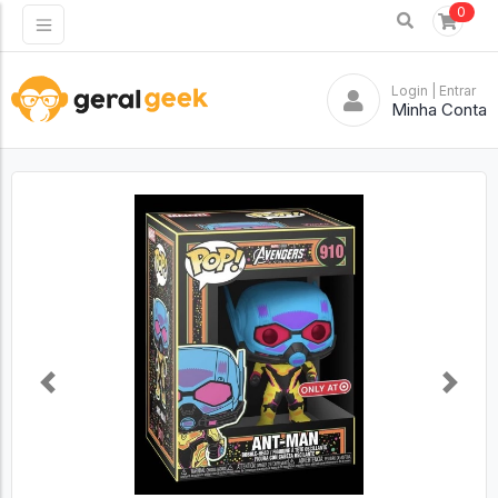
0
Login
| Entrar
Minha Conta
Previous
Next