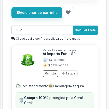
Adicionar ao carrinho
Calcular Frete
Clique aqui e confira a politíca de frete grátis
Vendido e entregue por
At Imports Fun
- SP
🛒
+40
Vendas
★
26
Avaliações
Ver loja
Seguir
Bom atendimento
Embalagem segura
💬
📦
Compra 100%
protegida pela Geral
🛡️
Geek