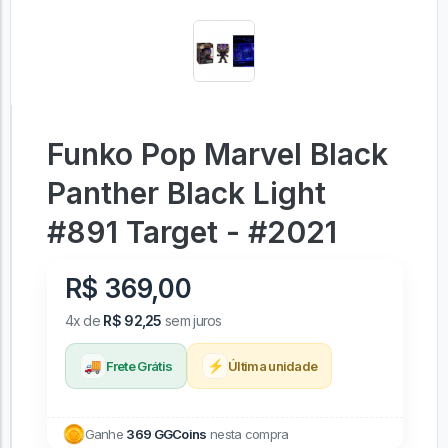
Funko Pop Marvel Black
Panther Black Light
#891 Target - #2021
R$ 369,00
4x de
R$ 92,25
sem juros
🚚
⚡
Frete Grátis
Última unidade
Ganhe
369 GGCoins
nesta compra