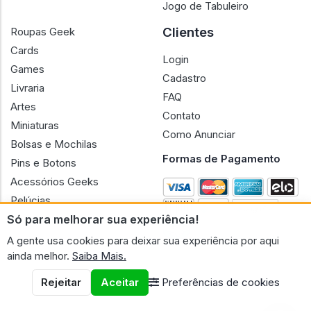
Jogo de Tabuleiro
Clientes
Roupas Geek
Cards
Login
Games
Cadastro
Livraria
FAQ
Artes
Contato
Miniaturas
Como Anunciar
Bolsas e Mochilas
Formas de Pagamento
Pins e Botons
Acessórios Geeks
Pelúcias
Só para melhorar sua experiência!
Bonecas
A gente usa cookies para deixar sua experiência por aqui
ainda melhor.
Saiba Mais.
Rejeitar
Aceitar
Preferências de cookies
CNPJ n.º 30.220.458/0001-17 - GERAL GEEK PORTAL ELETRONICO