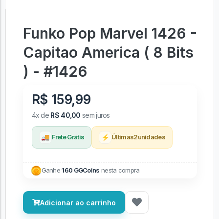
Funko Pop Marvel 1426 -
Capitao America ( 8 Bits
) - #1426
R$ 159,99
4x de
R$ 40,00
sem juros
🚚
⚡
Frete Grátis
Últimas
2
unidades
Ganhe
160 GGCoins
nesta compra
Adicionar ao carrinho