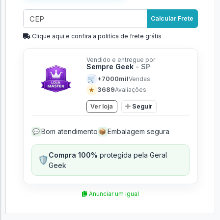
Calcular Frete
Clique aqui e confira a politíca de frete grátis
Vendido e entregue por
Sempre Geek
- SP
🛒
+7000mil
Vendas
★
3689
Avaliações
Ver loja
Seguir
Bom atendimento
Embalagem segura
💬
📦
Compra 100%
protegida pela Geral
🛡️
Geek
Anunciar um igual