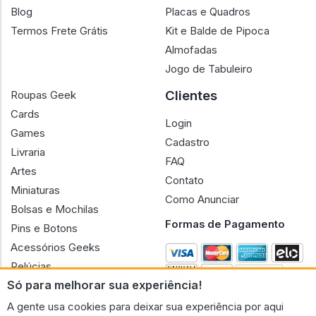
Blog
Placas e Quadros
Termos Frete Grátis
Kit e Balde de Pipoca
Almofadas
Jogo de Tabuleiro
Clientes
Roupas Geek
Cards
Login
Games
Cadastro
Livraria
FAQ
Artes
Contato
Miniaturas
Como Anunciar
Bolsas e Mochilas
Formas de Pagamento
Pins e Botons
Acessórios Geeks
Pelúcias
Só para melhorar sua experiência!
Bonecas
A gente usa cookies para deixar sua experiência por aqui