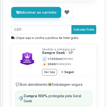
Adicionar ao carrinho
Calcular Frete
Clique aqui e confira a politíca de frete grátis
Vendido e entregue por
Sempre Geek
- SP
🛒
+7000mil
Vendas
★
3689
Avaliações
Ver loja
Seguir
Bom atendimento
Embalagem segura
💬
📦
Compra 100%
protegida pela Geral
🛡️
Geek