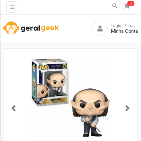
0
Login
| Entrar
Minha Conta
Previous
Next