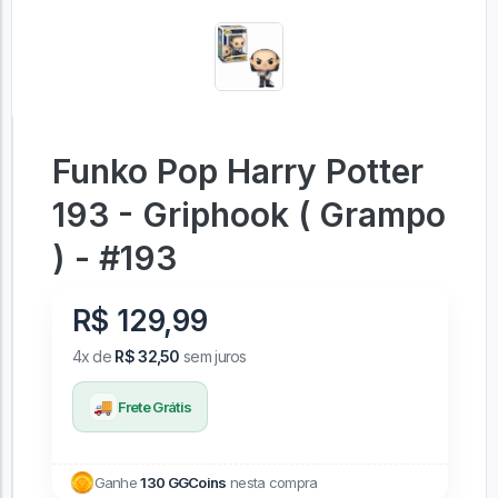
Funko Pop Harry Potter
193 - Griphook ( Grampo
) - #193
R$ 129,99
4x de
R$ 32,50
sem juros
🚚
Frete Grátis
Ganhe
130 GGCoins
nesta compra