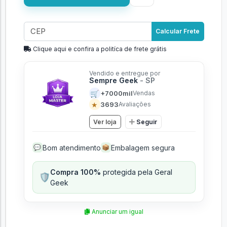
Calcular Frete
Clique aqui e confira a politíca de frete grátis
Vendido e entregue por
Sempre Geek
- SP
🛒
+7000mil
Vendas
★
3693
Avaliações
Ver loja
Seguir
Bom atendimento
Embalagem segura
💬
📦
Compra 100%
protegida pela Geral
🛡️
Geek
Anunciar um igual