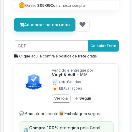
Ganhe
305 GGCoins
nesta compra
Adicionar ao carrinho
Calcular Frete
Clique aqui e confira a politíca de frete grátis
Vendido e entregue por
Vinyl & Volt
- MG
🛒
+100
Vendas
★
85
Avaliações
Ver loja
Seguir
Bom atendimento
Embalagem segura
💬
📦
Compra 100%
protegida pela Geral
🛡️