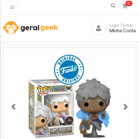
0
Login
| Entrar
Minha Conta
Previous
Next