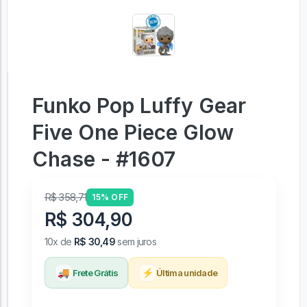
Funko Pop Luffy Gear
Five One Piece Glow
Chase - #1607
R$ 358,71
15% OFF
R$ 304,90
10x de
R$ 30,49
sem juros
🚚
⚡
Frete Grátis
Última unidade