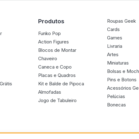
Produtos
Roupas Geek
Cards
r
Funko Pop
Games
Action Figures
Livraria
Blocos de Montar
Artes
Chaveiro
Miniaturas
Caneca e Copo
Bolsas e Moch
Placas e Quadros
Pins e Botons
Grátis
Kit e Balde de Pipoca
Acessórios G
Almofadas
Pelúcias
Jogo de Tabuleiro
Bonecas