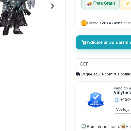
🚚
Frete Grátis
⚡
Next
Ganhe
720 GGCoins
nest
Adicionar ao carrin
Clique aqui e confira a politíc
Vendido e
Vinyl & 
🛒
+100
Ver loja
Bom atendimento
Em
💬
📦