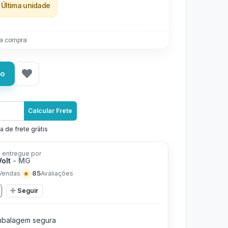
Última unidade
a compra
ho
Calcular Frete
a de frete grátis
 entregue por
Volt
- MG
★
85
Vendas
Avaliações
Seguir
balagem segura