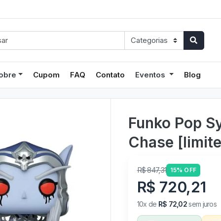
obre
Cupom
FAQ
Contato
Eventos
Blog
Funko Pop Sy
Chase [limite
R$ 847,31
15% OFF
R$ 720,21
10x de
R$ 72,02
sem juros