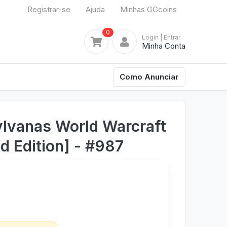
Registrar-se
Ajuda
Minhas GGcoins
0
Login
| Entrar
Minha Conta
Como Anunciar
lvanas World Warcraft
d Edition] - #987