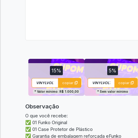
15%
5%
copiar
copiar
* Valor mínimo: R$ 1.000,00
* Sem valor mínimo
Observação
O que você recebe:
✅ 01 Funko Original
✅ 01 Case Protetor de Plástico
✅ Garantia de embalagem reforçada eFunko