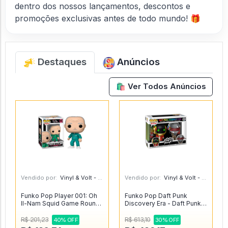
dentro dos nossos lançamentos, descontos e
promoções exclusivas antes de todo mundo! 🎁
Destaques
Anúncios
🛍️ Ver Todos Anúncios
Vendido por:
Vinyl & Volt - MG
Vendido por:
Vinyl & Volt - MG
Funko Pop Player 001: Oh
Funko Pop Daft Punk
Il-Nam Squid Game Round
Discovery Era - Daft Punk
6 1223 - Round Six #1223
#2
R$ 201,23
R$ 613,10
40% OFF
30% OFF