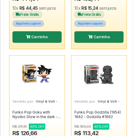
10x
R$ 44,45
sem juros
10x
R$ 15,24
sem juros
Frete Grátis
Frete Grátis
Aqui tem cupom
Aqui tem cupom
Carrinho
Carrinho
Vendido por:
Vinyl & Volt - MG
Vendido por:
Vinyl & Volt - MG
Funko Pop Goku with
Funko Pop Godzilla (1954)
Nyoibo Glow in the dark -
1662 - Godzilla #1662
Dragon Ball #1922
R$ 211,10
R$ 189,03
40% OFF
40% OFF
R$ 126,66
R$ 113,42