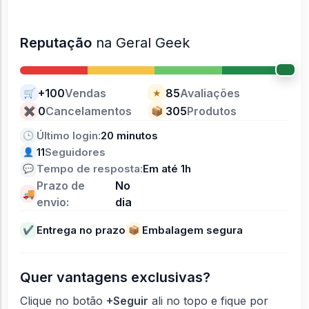
Reputação
na Geral Geek
+100
Vendas
85
Avaliações
🛒
★
0
Cancelamentos
305
Produtos
✖
📦
Último login:
20 minutos
🕒
11
Seguidores
👤
Tempo de resposta:
Em até 1h
💬
Prazo de
No
🚚
envio:
dia
Entrega no prazo
Embalagem segura
✔
📦
Quer vantagens exclusivas?
Clique no botão
+Seguir
ali no topo e fique por