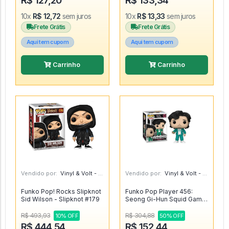
R$ 127,20
R$ 133,34
Christmas Carol #1456
10x
R$ 12,72
sem juros
10x
R$ 13,33
sem juros
Frete Grátis
Frete Grátis
Aqui tem cupom
Aqui tem cupom
Carrinho
Carrinho
Vendido por:
Vinyl & Volt - MG
Vendido por:
Vinyl & Volt - MG
Funko Pop! Rocks Slipknot
Funko Pop Player 456:
Sid Wilson - Slipknot #179
Seong Gi-Hun Squid Game
Round 6 1222 - Round Six
#1222
R$ 493,93
R$ 304,88
10% OFF
50% OFF
R$ 444,54
R$ 152,44