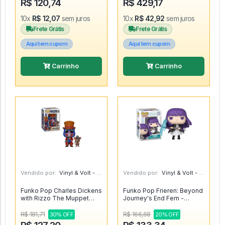
R$ 120,74
R$ 429,17
10x
R$ 12,07
sem juros
10x
R$ 42,92
sem juros
Frete Grátis
Frete Grátis
Aqui tem cupom
Aqui tem cupom
Carrinho
Carrinho
Vendido por:
Vinyl & Volt - MG
Vendido por:
Vinyl & Volt - MG
Funko Pop Charles Dickens
Funko Pop Frieren: Beyond
with Rizzo The Muppet
Journey's End Fern -
Christmas Carol Flocked
Frieren Beyond Journey's
1456 [Special Edition] -
End #1987
R$ 181,71
R$ 166,68
30% OFF
20% OFF
Disney The Muppet