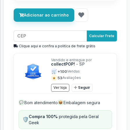
Adicionar ao carrinho
Calcular Frete
Clique aqui e confira a politíca de frete grátis
Vendido e entregue por
collectPOP!
- SP
🛒
+100
Vendas
★
53
Avaliações
Ver loja
Seguir
Bom atendimento
Embalagem segura
💬
📦
Compra 100%
protegida pela Geral
🛡️
Geek