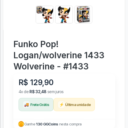
Funko Pop!
Logan/wolverine 1433
Wolverine - #1433
R$ 129,90
4x de
R$ 32,48
sem juros
🚚
⚡
Frete Grátis
Última unidade
Ganhe
130 GGCoins
nesta compra