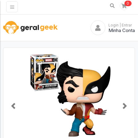
0
Login
| Entrar
Minha Conta
Previous
Next