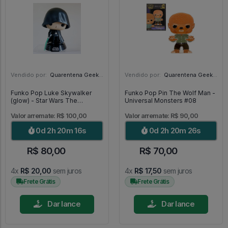
Vendido por:
Quarentena Geek Store - SP
Vendido por:
Quarentena Geek Store - SP
Funko Pop Luke Skywalker
Funko Pop Pin The Wolf Man -
(glow) - Star Wars The
Universal Monsters #08
Mandalorian #501
Valor arremate: R$ 100,00
Valor arremate: R$ 90,00
0d 2h 20m 15s
0d 2h 20m 25s
R$ 80,00
R$ 70,00
4x
R$ 20,00
sem juros
4x
R$ 17,50
sem juros
Frete Grátis
Frete Grátis
Dar lance
Dar lance