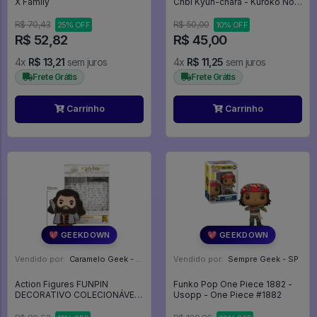
X Family
Chbi Kyun-chara - Kuroko No
Basket
R$ 70,43
R$ 50,00
25% OFF
10% OFF
R$ 52,82
R$ 45,00
4x
R$ 13,21
sem juros
4x
R$ 11,25
sem juros
Frete Grátis
Frete Grátis
Carrinho
Carrinho
💖 GEEKDOWN
💖 GEEKDOWN
Vendido por:
Caramelo Geek - DF
Vendido por:
Sempre Geek - SP
Action Figures FUNPIN
Funko Pop One Piece 1882 -
DECORATIVO COLECIONÁVEL
Usopp - One Piece #1882
- HAGRID - HARRY POTTER -
Zona Criativa