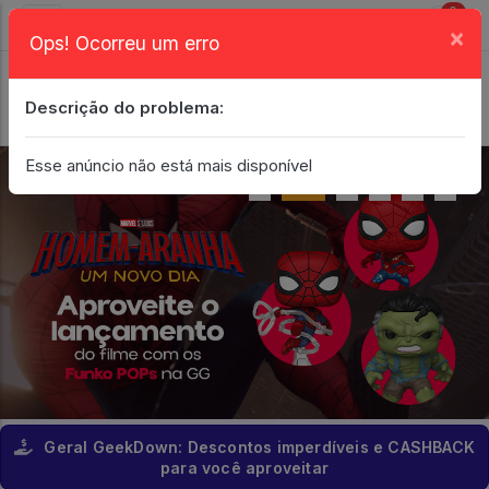
0
×
Ops! Ocorreu um erro
Login
| Entrar
Descrição do problema:
Minha Conta
Esse anúncio não está mais disponível
Geral GeekDown: Descontos imperdíveis e CASHBACK
para você aproveitar