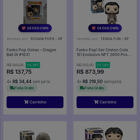
💖 GEEKDOWN
💖 GEEKDOWN
Vendido por:
ROVANI POPS - SP
Vendido por:
TENDA FUN - SP
Funko Pop Gohan - Dragon
Funko Pop! Ser Criston Cole
Ball Gt #1631
151 Exclusivo NFT 2600 Pcs
House of the Dragon Casa do
Dragão -
R$ 145,00
R$ 919,99
5% OFF
5% OFF
R$ 137,75
R$ 873,99
4x
R$ 34,44
sem juros
4x
R$ 218,50
sem juros
Frete Grátis
Frete Grátis
Carrinho
Carrinho