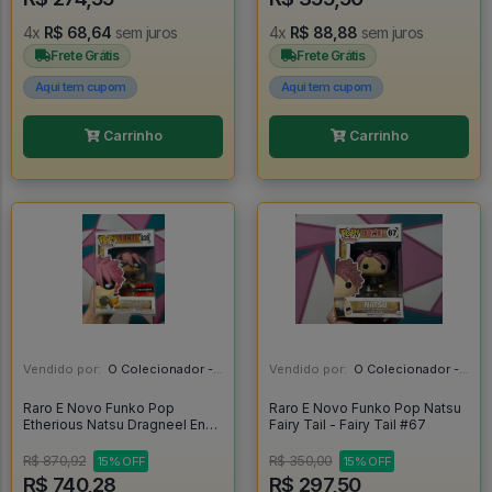
4x
R$ 68,64
sem juros
4x
R$ 88,88
sem juros
Frete Grátis
Frete Grátis
Aqui tem cupom
Aqui tem cupom
Carrinho
Carrinho
Vendido por:
O Colecionador - SP
Vendido por:
O Colecionador - SP
Raro E Novo Funko Pop
Raro E Novo Funko Pop Natsu
Etherious Natsu Dragneel End
Fairy Tail - Fairy Tail #67
Com Protetor - Fairy Tail #839
R$ 870,92
R$ 350,00
15% OFF
15% OFF
R$ 740,28
R$ 297,50