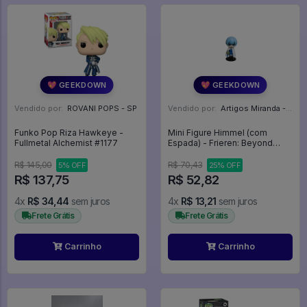
💖 GEEKDOWN
💖 GEEKDOWN
Vendido por:
ROVANI POPS - SP
Vendido por:
Artigos Miranda - RJ
Funko Pop Riza Hawkeye -
Mini Figure Himmel (com
Fullmetal Alchemist #1177
Espada) - Frieren: Beyond
Journey’s End
R$ 145,00
R$ 70,43
5% OFF
25% OFF
R$ 137,75
R$ 52,82
4x
R$ 34,44
sem juros
4x
R$ 13,21
sem juros
Frete Grátis
Frete Grátis
Carrinho
Carrinho