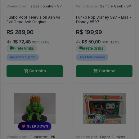
Vendido por:
edivaldo silva - SP
Vendido por:
Sempre Geek - SP
Funko Pop! Television Ash Vs
Funko Pop Disney 597 - Elsa -
Evil Dead Ash Original
Disney #597
Colecionavel - Ash Vs Evil
R$ 289,90
R$ 199,99
Dead #395
4x
R$ 72,48
sem juros
4x
R$ 50,00
sem juros
Frete Grátis
Frete Grátis
Aqui tem cupom
Aqui tem cupom
Carrinho
Carrinho
💖 GEEKDOWN
Vendido por:
Funkorror - PR
Vendido por:
Capital Funkos - DF