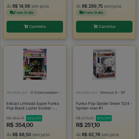
4x
R$ 14,98
sem juros
4x
R$ 299,75
sem juros
Frete Grátis
Frete Grátis
Carrinho
Carrinho
Vendido por:
O Colecionador - SP
Vendido por:
Vinicius S - SP
Edicao Limitada Super Funko
Funko Pop Spider Gwen 1224 -
Pop Black Luster Soldier -
Spider-man #1
Yugioh #1096
R$ 459,74
R$ 279,00
23% OFF
10% OFF
R$ 354,00
R$ 251,10
4x
R$ 88,50
sem juros
4x
R$ 62,78
sem juros