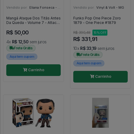
Vendido por:
Eliana Fonseca - SP
Vendido por:
Vinyl & Volt - MG
Mangá Ataque Dos Titãs Antes
Funko Pop One Piece Zoro
Da Queda - Volume 7 - Attack
1879 - One Piece #1879
On Titan - #7 - Panini #7
R$ 50,00
R$ 390,48
15% OFF
R$ 331,91
4x
R$ 12,50
sem juros
Frete Grátis
10x
R$ 33,19
sem juros
Frete Grátis
Aqui tem cupom
Aqui tem cupom
Carrinho
Carrinho