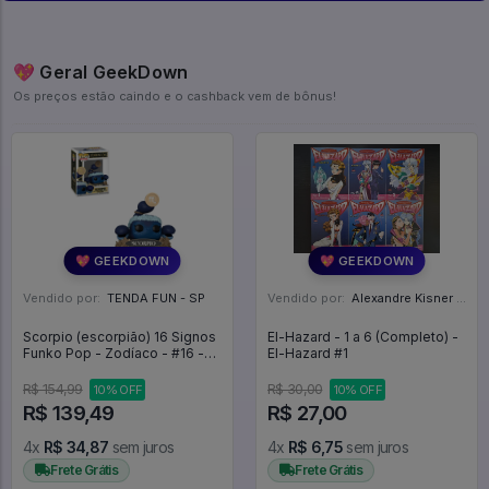
💖 Geral GeekDown
Os preços estão caindo e o cashback vem de bônus!
💖 GEEKDOWN
💖 GEEKDOWN
Vendido por:
TENDA FUN - SP
Vendido por:
Alexandre Kisner - PR
Scorpio (escorpião) 16 Signos
El-Hazard - 1 a 6 (Completo) -
Funko Pop - Zodíaco - #16 -
El-Hazard #1
Funko Pop - #16 - FUNKO POP
#16
R$ 154,99
R$ 30,00
10% OFF
10% OFF
R$ 139,49
R$ 27,00
4x
R$ 34,87
sem juros
4x
R$ 6,75
sem juros
Frete Grátis
Frete Grátis