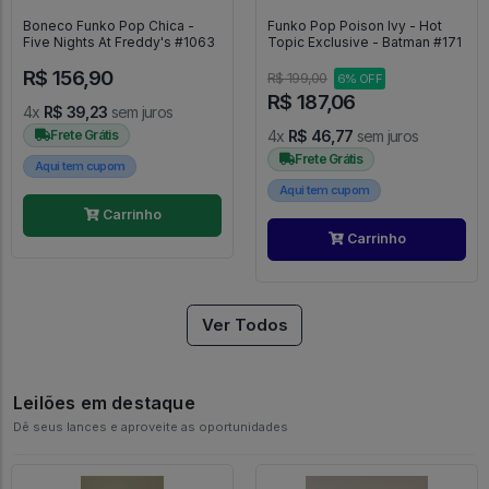
Boneco Funko Pop Chica -
Funko Pop Poison Ivy - Hot
Five Nights At Freddy's #1063
Topic Exclusive - Batman #171
R$ 156,90
R$ 199,00
6% OFF
R$ 187,06
4x
R$ 39,23
sem juros
Frete Grátis
4x
R$ 46,77
sem juros
Frete Grátis
Aqui tem cupom
Aqui tem cupom
Carrinho
Carrinho
Ver Todos
Leilões em destaque
Dê seus lances e aproveite as oportunidades