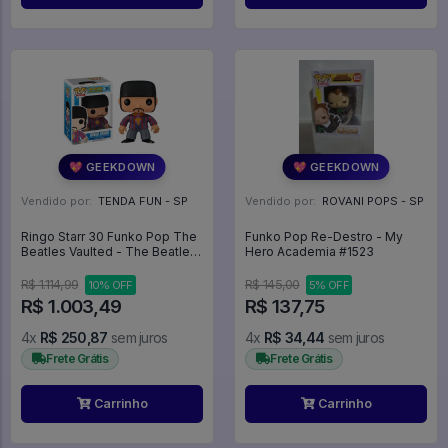
💖 GEEKDOWN
💖 GEEKDOWN
Vendido por:
TENDA FUN - SP
Vendido por:
ROVANI POPS - SP
Ringo Starr 30 Funko Pop The
Funko Pop Re-Destro - My
Beatles Vaulted - The Beatles
Hero Academia #1523
- #30 - Funko Pop - #30 -
FUNKO POP #30
R$ 1.114,99
R$ 145,00
10% OFF
5% OFF
R$ 1.003,49
R$ 137,75
4x
R$ 250,87
sem juros
4x
R$ 34,44
sem juros
Frete Grátis
Frete Grátis
Carrinho
Carrinho