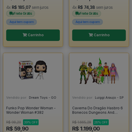
4x
R$ 185,07
sem juros
4x
R$ 74,38
sem juros
Frete Grátis
Frete Grátis
Aqui tem cupom
Aqui tem cupom
Carrinho
Carrinho
Vendido por:
Dream Toys - GO
Vendido por:
Luiggi Araujo - SP
Funko Pop Wonder Woman -
Caverna Do Dragão Hasbro 6
Wonder Woman #382
Bonecos Dungeons And
Dragons Cartoon - Caverna Do
Dragão
R$ 98,20
R$ 1.665,28
39% OFF
28% OFF
R$ 59,90
R$ 1.199,00