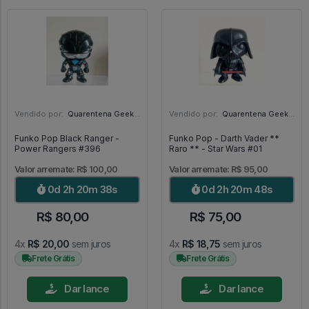
Vendido por:
Quarentena Geek Store - SP
Vendido por:
Quarentena Geek Store - SP
Funko Pop Black Ranger -
Funko Pop - Darth Vader **
Power Rangers #396
Raro ** - Star Wars #01
Valor arremate: R$ 100,00
Valor arremate: R$ 95,00
0d 2h 20m 37s
0d 2h 20m 47s
R$ 80,00
R$ 75,00
4x
R$ 20,00
sem juros
4x
R$ 18,75
sem juros
Frete Grátis
Frete Grátis
Dar lance
Dar lance