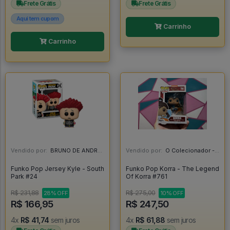
Frete Grátis
Frete Grátis
Aqui tem cupom
Carrinho
Carrinho
Vendido por:
BRUNO DE ANDRADE CLEMENTE - SC
Vendido por:
O Colecionador - SP
Funko Pop Jersey Kyle - South
Funko Pop Korra - The Legend
Park #24
Of Korra #761
R$ 231,88
R$ 275,00
28% OFF
10% OFF
R$ 166,95
R$ 247,50
4x
R$ 41,74
sem juros
4x
R$ 61,88
sem juros