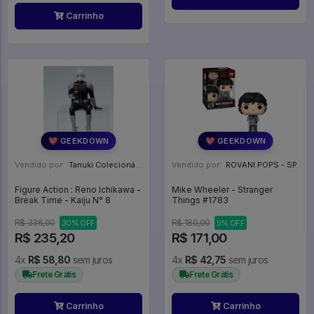
Carrinho
💖 GEEKDOWN
💖 GEEKDOWN
Vendido por:
Tanuki Colecionáveis - SP
Vendido por:
ROVANI POPS - SP
Figure Action : Reno Ichikawa -
Mike Wheeler - Stranger
Break Time - Kaiju N° 8
Things #1783
R$ 336,00
R$ 180,00
30% OFF
5% OFF
R$ 235,20
R$ 171,00
4x
R$ 58,80
sem juros
4x
R$ 42,75
sem juros
Frete Grátis
Frete Grátis
Carrinho
Carrinho