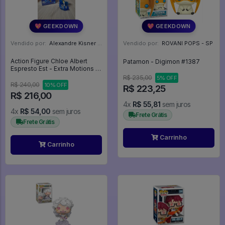
💖 GEEKDOWN
💖 GEEKDOWN
Vendido por:
Alexandre Kisner - PR
Vendido por:
ROVANI POPS - SP
Action Figure Chloe Albert
Patamon - Digimon #1387
Espresto Est - Extra Motions -
Bandai - THAT TIME I GOT
R$ 235,00
5% OFF
REINCARNATED AS A SLIME
R$ 240,00
10% OFF
R$ 223,25
R$ 216,00
4x
R$ 55,81
sem juros
4x
R$ 54,00
sem juros
Frete Grátis
Frete Grátis
Carrinho
Carrinho