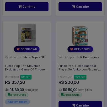
Carrinho
Carrinho
💖 GEEKDOWN
💖 GEEKDOWN
Vendido por:
Meus Pops - SP
Vendido por:
Lolk Exclusives - SP
Funko Pop The Mountain -
Funko Pop! Funko Baseball
Exclusivo - Game Of Thrones
Player Se funko.com Exclusive
#54
LE 3000pcs - Baseball #1
R$ 380,00
R$ 250,00
6% OFF
20% OFF
R$ 357,20
R$ 200,00
4x
R$ 89,30
sem juros
4x
R$ 50,00
sem juros
Frete Grátis
Frete Grátis
Aqui tem cupom
Carrinho