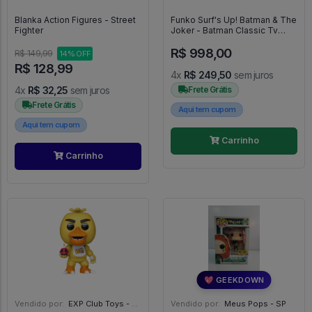
Blanka Action Figures - Street
Funko Surf's Up! Batman & The
Fighter
Joker - Batman Classic Tv
Series #2
R$ 998,00
R$ 149,99
14% OFF
R$ 128,99
4x
R$ 249,50
sem juros
4x
R$ 32,25
sem juros
Frete Grátis
Frete Grátis
Aqui tem cupom
Aqui tem cupom
Carrinho
Carrinho
💖 GEEKDOWN
Vendido por:
EXP Club Toys - SP
Vendido por:
Meus Pops - SP