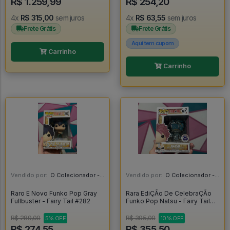
R$ 1.259,99
R$ 254,20
4x
R$ 315,00
sem juros
4x
R$ 63,55
sem juros
Frete Grátis
Frete Grátis
Aqui tem cupom
Carrinho
Carrinho
Vendido por:
O Colecionador - SP
Vendido por:
O Colecionador - SP
Raro E Novo Funko Pop Gray
Rara EdiÇÃo De CelebraÇÃo
Fullbuster - Fairy Tail #282
Funko Pop Natsu - Fairy Tail
#67
R$ 289,00
R$ 395,00
5% OFF
10% OFF
R$ 274,55
R$ 355,50