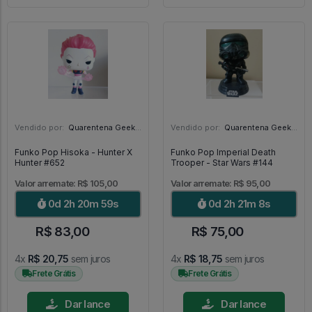
Vendido por:
Quarentena Geek Store - SP
Vendido por:
Quarentena Geek Store - SP
Funko Pop Hisoka - Hunter X
Funko Pop Imperial Death
Hunter #652
Trooper - Star Wars #144
Valor arremate: R$ 105,00
Valor arremate: R$ 95,00
0d 2h 20m 58s
0d 2h 21m 7s
R$ 83,00
R$ 75,00
4x
R$ 20,75
sem juros
4x
R$ 18,75
sem juros
Frete Grátis
Frete Grátis
Dar lance
Dar lance