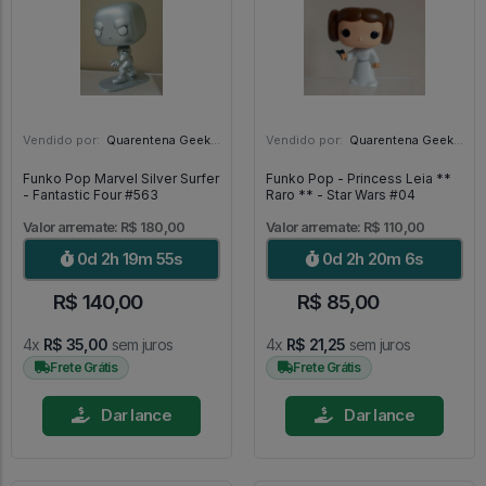
Vendido por:
Quarentena Geek Store - SP
Vendido por:
Quarentena Geek Store - SP
Funko Pop Marvel Silver Surfer
Funko Pop - Princess Leia **
- Fantastic Four #563
Raro ** - Star Wars #04
Valor arremate: R$ 180,00
Valor arremate: R$ 110,00
0d 2h 19m 54s
0d 2h 20m 5s
R$ 140,00
R$ 85,00
4x
R$ 35,00
sem juros
4x
R$ 21,25
sem juros
Frete Grátis
Frete Grátis
Dar lance
Dar lance