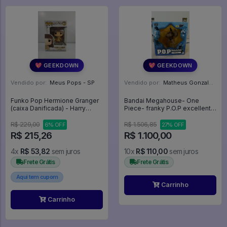
💖 GEEKDOWN
💖 GEEKDOWN
Vendido por:
Meus Pops - SP
Vendido por:
Matheus Gonzalez Tendulini - SP
Funko Pop Hermione Granger
Bandai Megahouse- One
(caixa Danificada) - Harry
Piece- franky P.O.P excellent
Potter #57
model - One Piece
R$ 229,00
R$ 1.506,85
6% OFF
27% OFF
R$ 215,26
R$ 1.100,00
4x
R$ 53,82
sem juros
10x
R$ 110,00
sem juros
Frete Grátis
Frete Grátis
Aqui tem cupom
Carrinho
Carrinho