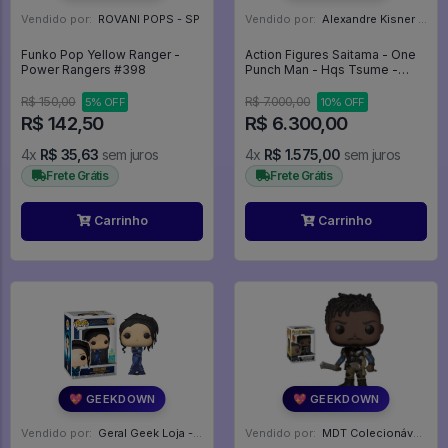
Vendido por:
ROVANI POPS - SP
Vendido por:
Alexandre Kisner - PR
Funko Pop Yellow Ranger -
Action Figures Saitama - One
Power Rangers #398
Punch Man - Hqs Tsume -
Parte 1 - One Punch Man
R$ 150,00
R$ 7.000,00
5% OFF
10% OFF
R$ 142,50
R$ 6.300,00
4x
R$ 35,63
sem juros
4x
R$ 1.575,00
sem juros
Frete Grátis
Frete Grátis
Carrinho
Carrinho
💖 GEEKDOWN
💖 GEEKDOWN
Vendido por:
Geral Geek Loja - SP
Vendido por:
MDT Colecionáveis - DF