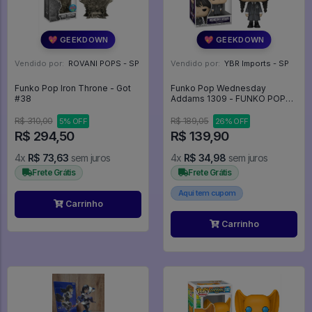
💖 GEEKDOWN
💖 GEEKDOWN
Vendido por:
ROVANI POPS - SP
Vendido por:
YBR Imports - SP
Funko Pop Iron Throne - Got
Funko Pop Wednesday
#38
Addams 1309 - FUNKO POP
#1309
R$ 310,00
R$ 189,05
5% OFF
26% OFF
R$ 294,50
R$ 139,90
4x
R$ 73,63
sem juros
4x
R$ 34,98
sem juros
Frete Grátis
Frete Grátis
Aqui tem cupom
Carrinho
Carrinho