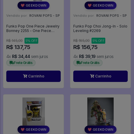
💖 GEEKDOWN
💖 GEEKDOWN
Vendido por:
ROVANI POPS - SP
Vendido por:
ROVANI POPS - SP
Funko Pop One Piece Jewelry
Funko Pop Choi Jong-In - Solo
Bonney 2255 - One Piece
Leveling #2269
#2255
R$ 145,00
R$ 165,00
5% OFF
5% OFF
R$ 137,75
R$ 156,75
4x
R$ 34,44
sem juros
4x
R$ 39,19
sem juros
Frete Grátis
Frete Grátis
Carrinho
Carrinho
💖 GEEKDOWN
💖 GEEKDOWN