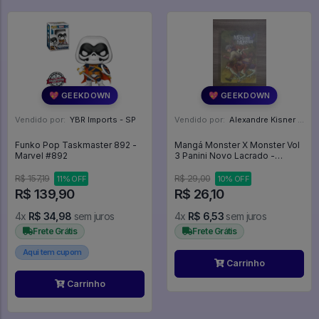
💖 GEEKDOWN
💖 GEEKDOWN
Vendido por:
YBR Imports - SP
Vendido por:
Alexandre Kisner - PR
Funko Pop Taskmaster 892 -
Mangá Monster X Monster Vol
Marvel #892
3 Panini Novo Lacrado -
Monster X Monster #3
R$ 157,19
R$ 29,00
11% OFF
10% OFF
R$ 139,90
R$ 26,10
4x
R$ 34,98
sem juros
4x
R$ 6,53
sem juros
Frete Grátis
Frete Grátis
Aqui tem cupom
Carrinho
Carrinho