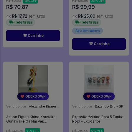
R$ 80,53
R$ 129,86
12% OFF
23% OFF
R$ 70,87
R$ 99,99
4x
R$ 17,72
sem juros
4x
R$ 25,00
sem juros
Frete Grátis
Frete Grátis
Aqui tem cupom
Carrinho
Carrinho
💖 GEEKDOWN
💖 GEEKDOWN
Vendido por:
Alexandre Kisner - PR
Vendido por:
Bazar do Bru - SP
Action Figure Kirino Kousaka
Expositor/vitrine Para 5 Funko
Ounawake Ga Nai Ver.
Pop! - Expositor
Kotobukiya - My Little Sister
Can't Be This Cute
R$ 646,76
R$ 219,99
10% OFF
5% OFF