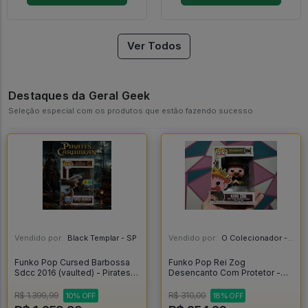
Ver Todos
Destaques da Geral Geek
Seleção especial com os produtos que estão fazendo sucesso
Vendido por:
Black Templar - SP
Vendido por:
O Colecionador - SP
Funko Pop Cursed Barbossa
Funko Pop Rei Zog
Sdcc 2016 (vaulted) - Pirates
Desencanto Com Protetor -
Of The Caribbean #208
Disenchantment #594
R$ 1.399,99
R$ 310,00
10% OFF
18% OFF