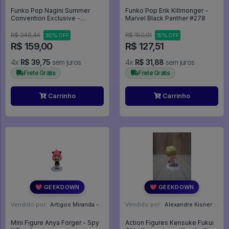
Funko Pop Nagini Summer
Funko Pop Erik Killmonger -
Convention Exclusive -
Marvel Black Panther #278
Fantastic Beasts - #31 -
FUNKO POP #31
R$ 248,44
R$ 150,01
36% OFF
15% OFF
R$ 159,00
R$ 127,51
4x
R$ 39,75
sem juros
4x
R$ 31,88
sem juros
Frete Grátis
Frete Grátis
Carrinho
Carrinho
💖 GEEKDOWN
💖 GEEKDOWN
Vendido por:
Artigos Miranda - RJ
Vendido por:
Alexandre Kisner - PR
Mini Figure Anya Forger - Spy
Action Figures Kensuke Fukui