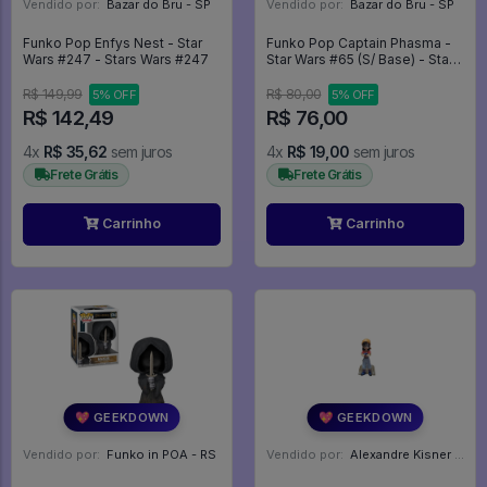
Vendido por:
Bazar do Bru - SP
Vendido por:
Bazar do Bru - SP
Funko Pop Enfys Nest - Star
Funko Pop Captain Phasma -
Wars #247 - Stars Wars #247
Star Wars #65 (S/ Base) - Stars
Wars #65
R$ 149,99
R$ 80,00
5% OFF
5% OFF
R$ 142,49
R$ 76,00
4x
R$ 35,62
sem juros
4x
R$ 19,00
sem juros
Frete Grátis
Frete Grátis
Carrinho
Carrinho
💖 GEEKDOWN
💖 GEEKDOWN
Vendido por:
Funko in POA - RS
Vendido por:
Alexandre Kisner - PR