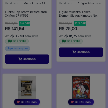
Vendido por:
Meus Pops - SP
Vendido por:
Artigos Miranda - RJ
Funko Pop Storm (wasteland) -
Figure Muichiro Tokito -
X-Men 97 #1595
Demon Slayer: Kimetsu No
Yaiba
R$ 151,00
R$ 100,00
6% OFF
25% OFF
R$ 141,94
R$ 75,00
4x
R$ 35,49
sem juros
4x
R$ 18,75
sem juros
Frete Grátis
Frete Grátis
Aqui tem cupom
Carrinho
Carrinho
💖 GEEKDOWN
💖 GEEKDOWN