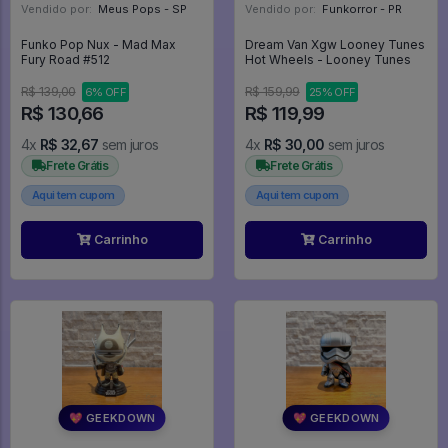
Vendido por:
Meus Pops - SP
Vendido por:
Funkorror - PR
Funko Pop Nux - Mad Max
Dream Van Xgw Looney Tunes
Fury Road #512
Hot Wheels - Looney Tunes
R$ 139,00
R$ 159,99
6% OFF
25% OFF
R$ 130,66
R$ 119,99
4x
R$ 32,67
sem juros
4x
R$ 30,00
sem juros
Frete Grátis
Frete Grátis
Aqui tem cupom
Aqui tem cupom
Carrinho
Carrinho
💖 GEEKDOWN
💖 GEEKDOWN