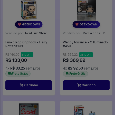
💖 GEEKDOWN
💖 GEEKDOWN
Vendido por:
Nerdilium Store - SP
Vendido por:
Márcia pops - RJ
Funko Pop Griphook - Harry
Wendy torrance - O Iluminado
Potter #193
#459
R$ 140,00
R$ 552,22
5% OFF
33% OFF
R$ 133,00
R$ 369,99
4x
R$ 33,25
sem juros
4x
R$ 92,50
sem juros
Frete Grátis
Frete Grátis
Carrinho
Carrinho