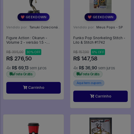
💖 GEEKDOWN
💖 GEEKDOWN
Vendido por:
Tanuki Colecionáveis - SP
Vendido por:
Meus Pops - SP
Figure Action : Okarun -
Funko Pop Snorkeling Stitch -
Volume 2 - versão 1.5 -
Lilo & Stitch #1742
DANDANDAN
R$ 395,00
R$ 157,00
30% OFF
6% OFF
R$ 276,50
R$ 147,58
4x
R$ 69,13
sem juros
4x
R$ 36,90
sem juros
Frete Grátis
Frete Grátis
Aqui tem cupom
Carrinho
Carrinho