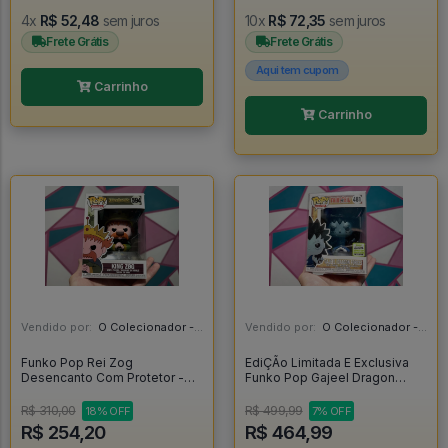
4x
R$ 52,48
sem juros
10x
R$ 72,35
sem juros
Frete Grátis
Frete Grátis
Aqui tem cupom
Carrinho
Carrinho
Vendido por:
O Colecionador - SP
Vendido por:
O Colecionador - SP
Funko Pop Rei Zog
EdiÇÃo Limitada E Exclusiva
Desencanto Com Protetor -
Funko Pop Gajeel Dragon
Disenchantment #594
Force - Fairy Tail #481
R$ 310,00
R$ 499,99
18% OFF
7% OFF
R$ 254,20
R$ 464,99