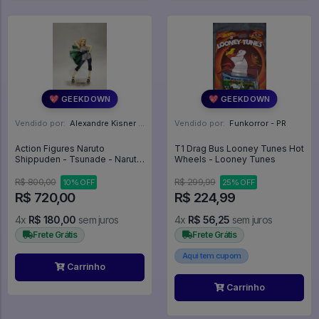
💖 GEEKDOWN
💖 GEEKDOWN
Vendido por:
Alexandre Kisner - PR
Vendido por:
Funkorror - PR
Action Figures Naruto
T1 Drag Bus Looney Tunes Hot
Shippuden - Tsunade - Naruto
Wheels - Looney Tunes
Gals (megahouse) - Naruto
R$ 800,00
R$ 299,99
10% OFF
25% OFF
R$ 720,00
R$ 224,99
4x
R$ 180,00
sem juros
4x
R$ 56,25
sem juros
Frete Grátis
Frete Grátis
Aqui tem cupom
Carrinho
Carrinho