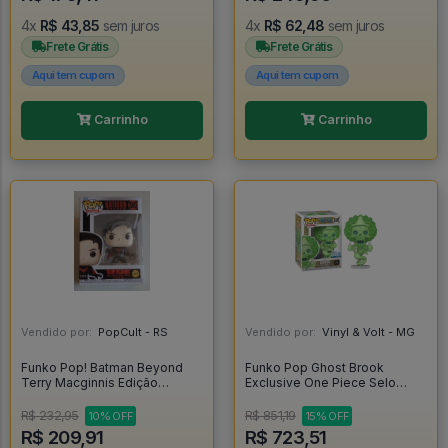
4x
R$ 43,85
sem juros
4x
R$ 62,48
sem juros
Frete Grátis
Frete Grátis
Aqui tem cupom
Aqui tem cupom
Carrinho
Carrinho
Vendido por:
PopCult - RS
Vendido por:
Vinyl & Volt - MG
Funko Pop! Batman Beyond
Funko Pop Ghost Brook
Terry Macginnis Edição
Exclusive One Piece Selo
Limitada - Batman Beyond
Chalice Collectibles Exclusive
#560
Glow Chase - One Piece
R$ 232,95
R$ 851,19
10% OFF
15% OFF
#2325
R$ 209,91
R$ 723,51