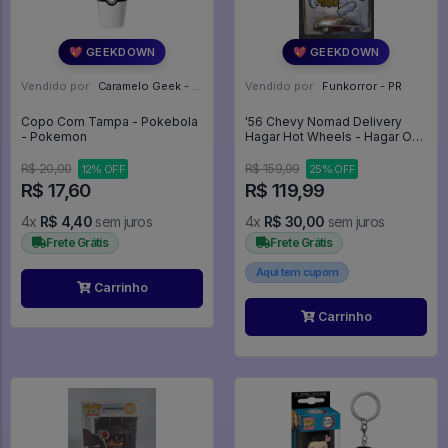
💖 GEEKDOWN
💖 GEEKDOWN
Vendido por:
Caramelo Geek - DF
Vendido por:
Funkorror - PR
Copo Com Tampa - Pokebola
'56 Chevy Nomad Delivery
- Pokemon
Hagar Hot Wheels - Hagar O
Horrível
R$ 20,00
R$ 159,99
12% OFF
25% OFF
R$ 17,60
R$ 119,99
4x
R$ 4,40
sem juros
4x
R$ 30,00
sem juros
Frete Grátis
Frete Grátis
Aqui tem cupom
Carrinho
Carrinho