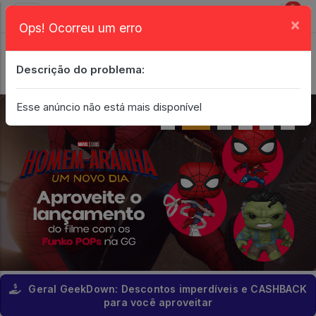
0
×
Ops! Ocorreu um erro
Login
| Entrar
Descrição do problema:
Minha Conta
Esse anúncio não está mais disponível
Geral GeekDown: Descontos imperdíveis e CASHBACK
para você aproveitar