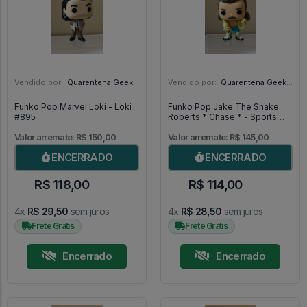
Vendido por:
Quarentena Geek Store - SP
Vendido por:
Quarentena Geek Store - SP
Funko Pop Marvel Loki - Loki
Funko Pop Jake The Snake
#895
Roberts * Chase * - Sports
WWE #51
Valor arremate: R$ 150,00
Valor arremate: R$ 145,00
ENCERRADO
ENCERRADO
R$ 118,00
R$ 114,00
4x
R$ 29,50
sem juros
4x
R$ 28,50
sem juros
Frete Grátis
Frete Grátis
Encerrado
Encerrado