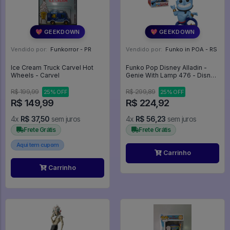
💖 GEEKDOWN
💖 GEEKDOWN
Vendido por:
Funkorror - PR
Vendido por:
Funko in POA - RS
Ice Cream Truck Carvel Hot
Funko Pop Disney Alladin -
Wheels - Carvel
Genie With Lamp 476 - Disney
#476
R$ 199,99
R$ 299,89
25% OFF
25% OFF
R$ 149,99
R$ 224,92
4x
R$ 37,50
sem juros
4x
R$ 56,23
sem juros
Frete Grátis
Frete Grátis
Aqui tem cupom
Carrinho
Carrinho