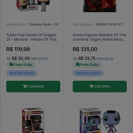
Vendido por:
Sempre Geek - SP
Vendido por:
BRUNO GEEK STORE - ES
Funko Pop House Of Dragon
Action Figures Masters Of The
25 - Mysaria - House Of The
Universe Origins Roton Motu -
Dragon #25
Masters Of The Universe
R$ 119,99
R$ 135,00
4x
R$ 30,00
sem juros
4x
R$ 33,75
sem juros
Frete Grátis
Frete Grátis
Aqui tem cupom
Aqui tem cupom
Carrinho
Carrinho