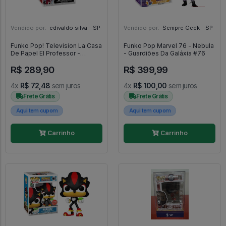
Vendido por:
edivaldo silva - SP
Vendido por:
Sempre Geek - SP
Funko Pop! Television La Casa
Funko Pop Marvel 76 - Nebula
De Papel El Professor -
- Guardiões Da Galáxia #76
Television La Casa De Papel
R$ 289,90
R$ 399,99
#915
4x
R$ 72,48
sem juros
4x
R$ 100,00
sem juros
Frete Grátis
Frete Grátis
Aqui tem cupom
Aqui tem cupom
Carrinho
Carrinho