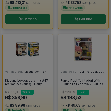
4x
R$ 410,31
sem juros
4x
R$ 337,58
sem juros
Frete Grátis
Frete Grátis
Carrinho
Carrinho
Vendido por:
Mestra Veri - SP
Vendido por:
Lojinha Geek Colecionáveis - DF
Kit Luna Lovegood #14 + #47
Funko Pop! Yuji Itadori With
(caixas c/ avarias) - Harry
Sukuna Ht Expo 2022 - Jujutsu
Potter #14
Kaisen #1152
R$ 399,89
R$ 220,59
10% OFF
10% OFF
R$ 359,90
R$ 198,53
4x
R$ 89,98
sem juros
4x
R$ 49,63
sem juros
Frete Grátis
Frete Grátis