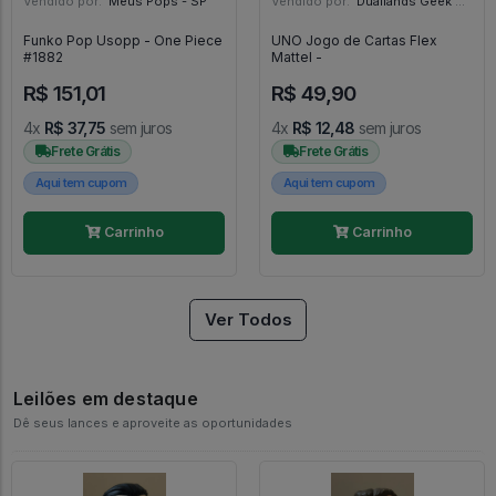
Vendido por:
Meus Pops - SP
Vendido por:
Duallands Geek Store - RS
Funko Pop Usopp - One Piece
UNO Jogo de Cartas Flex
#1882
Mattel -
R$ 151,01
R$ 49,90
4x
R$ 37,75
sem juros
4x
R$ 12,48
sem juros
Frete Grátis
Frete Grátis
Aqui tem cupom
Aqui tem cupom
Carrinho
Carrinho
Ver Todos
Leilões em destaque
Dê seus lances e aproveite as oportunidades