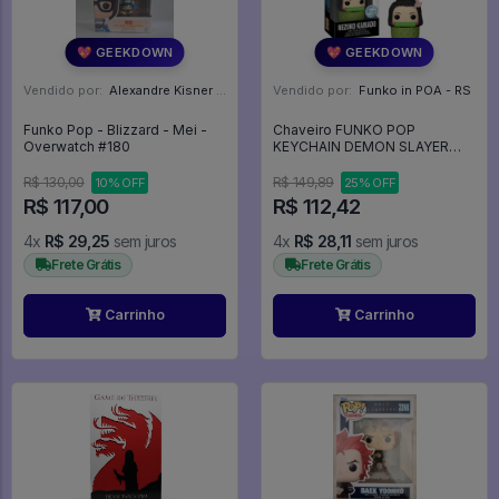
💖 GEEKDOWN
💖 GEEKDOWN
Vendido por:
Alexandre Kisner - PR
Vendido por:
Funko in POA - RS
Funko Pop - Blizzard - Mei -
Chaveiro FUNKO POP
Overwatch #180
KEYCHAIN DEMON SLAYER
NEZUKO KAMADO IN BASKET
*EX* 66824 - Animation
R$ 130,00
R$ 149,89
10% OFF
25% OFF
R$ 117,00
R$ 112,42
4x
R$ 29,25
sem juros
4x
R$ 28,11
sem juros
Frete Grátis
Frete Grátis
Carrinho
Carrinho