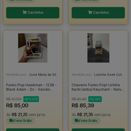
Carrinho
Carrinho
Vendido por:
José Maria da Silva Junior - AL
Vendido por:
Lojinha Geek Colecionáveis - DF
Funko Pop Hawkman - 1238 -
Chaveiro Funko Pop! Uchiha
Black Adam - Dc - Gavião
Itachi (anbu) Keychain! - Naruto
Negro - Original - Black Adam
Shippuden
#1238
R$ 137,50
R$ 89,88
38% OFF
5% OFF
R$ 85,00
R$ 85,39
4x
R$ 21,25
sem juros
4x
R$ 21,35
sem juros
Frete Grátis
Frete Grátis