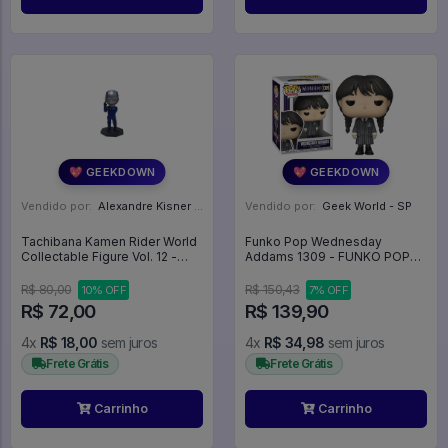
💖 GEEKDOWN
💖 GEEKDOWN
Vendido por:
Alexandre Kisner - PR
Vendido por:
Geek World - SP
Tachibana Kamen Rider World
Funko Pop Wednesday
Collectable Figure Vol. 12 -
Addams 1309 - FUNKO POP
Kamen Rider Fourze
#1309
R$ 80,00
R$ 150,43
10% OFF
7% OFF
R$ 72,00
R$ 139,90
4x
R$ 18,00
sem juros
4x
R$ 34,98
sem juros
Frete Grátis
Frete Grátis
Carrinho
Carrinho