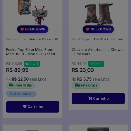
💖 GEEKDOWN
💖 GEEKDOWN
Vendido por:
Sempre Geek - SP
Vendido por:
DaniBlá Colecionáveis - SP
Funko Pop Biker Mice From
Chaveiro Almofadinha Chewie
Mars 1938 - Modo - Biker Mice
- Star Wars
From Mars #1938
R$ 149,98
R$ 44,23
40% OFF
48% OFF
R$ 89,99
R$ 23,00
4x
R$ 22,50
sem juros
4x
R$ 5,75
sem juros
Frete Grátis
Frete Grátis
Aqui tem cupom
Carrinho
Carrinho