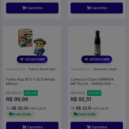
Carrinho
Carrinho
💖 GEEKDOWN
💖 GEEKDOWN
Vendido por:
Yellow World Santos - SP
Vendido por:
Caramelo Geek - DF
Funko Pop BTS V 423 Versão
Caneca e Copo GARRAFA
Minios -
METÁLICA - SHENLONG -
DRAGON BALL - Clube Comix
R$ 120,47
R$ 105,13
17% OFF
12% OFF
R$ 99,99
R$ 92,51
4x
R$ 25,00
sem juros
4x
R$ 23,13
sem juros
Frete Grátis
Frete Grátis
Carrinho
Carrinho