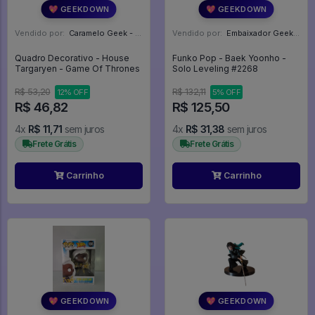
💖 GEEKDOWN
💖 GEEKDOWN
Vendido por:
Caramelo Geek - DF
Vendido por:
Embaixador Geek - SP
Quadro Decorativo - House
Funko Pop - Baek Yoonho -
Targaryen - Game Of Thrones
Solo Leveling #2268
R$ 53,20
R$ 132,11
12% OFF
5% OFF
R$ 46,82
R$ 125,50
4x
R$ 11,71
sem juros
4x
R$ 31,38
sem juros
Frete Grátis
Frete Grátis
Carrinho
Carrinho
💖 GEEKDOWN
💖 GEEKDOWN