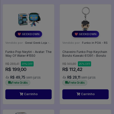
💖 GEEKDOWN
💖 GEEKDOWN
Vendido por:
Geral Geek Loja - SP
Vendido por:
Funko in POA - RS
Funko Pop Neytiri - Avatar: The
Chaveiro Funko Pop Keychain
Way Of Water #1550
Boruto Kawaki 61391 - Boruto
R$ 288,41
R$ 149,89
31% OFF
25% OFF
R$ 199,00
R$ 112,42
4x
R$ 49,75
sem juros
4x
R$ 28,11
sem juros
Frete Grátis
Frete Grátis
Carrinho
Carrinho