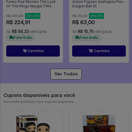
Funko Pop Movies The Lord
Action Figures Gashapon Pan -
Of The Rings Nazgul 1744
Dragon Ball Gt
Senhor Dos Aneis Lor -
Movies #1744
R$ 299,88
R$ 70,00
25% OFF
10% OFF
R$ 224,91
R$ 63,00
4x
R$ 56,23
sem juros
4x
R$ 15,75
sem juros
Frete Grátis
Frete Grátis
Carrinho
Carrinho
Ver Todos
Cupons disponíveis para você
Aproveite produtos com cupons especiais