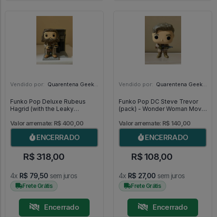
Vendido por:
Quarentena Geek Store - SP
Vendido por:
Quarentena Geek Store - SP
Funko Pop Deluxe Rubeus
Funko Pop DC Steve Trevor
Hagrid (with the Leaky
(pack) - Wonder Woman Movie
Cauldron) *exclusive Target* -
#2
Harry Potter #141
Valor arremate: R$ 400,00
Valor arremate: R$ 140,00
ENCERRADO
ENCERRADO
R$ 318,00
R$ 108,00
4x
R$ 79,50
sem juros
4x
R$ 27,00
sem juros
Frete Grátis
Frete Grátis
Encerrado
Encerrado