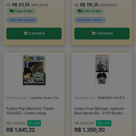
4x
R$ 63,55
sem juros
4x
R$ 116,25
sem juros
Frete Grátis
Frete Grátis
Aqui tem cupom
Aqui tem cupom
Carrinho
Carrinho
Vendido por:
Lojinha Geek Colecionáveis - DF
Vendido por:
FABIANO ALVES - RJ
Funko Pop Muichiro Tokito
Funko Pop Michael Jackson
(CHASE) - Funko Shop
Bad Album 56 - POP Rocks
Exclusive - Demon Slayer -
#56
#1858 *RARO* - FUNKO POP
R$ 1.727,60
R$ 1.500,33
5% OFF
10% OFF
#1858
R$ 1.641,22
R$ 1.350,30