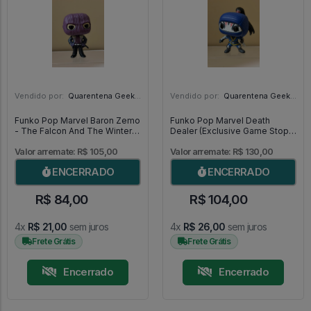
Vendido por:
Quarentena Geek Store - SP
Vendido por:
Quarentena Geek Store - SP
Funko Pop Marvel Baron Zemo
Funko Pop Marvel Death
- The Falcon And The Winter
Dealer (Exclusive Game Stop)
Soldier #702
- Shang-Chi And The Legend
Of The Ten Rings #853
Valor arremate: R$ 105,00
Valor arremate: R$ 130,00
ENCERRADO
ENCERRADO
R$ 84,00
R$ 104,00
4x
R$ 21,00
sem juros
4x
R$ 26,00
sem juros
Frete Grátis
Frete Grátis
Encerrado
Encerrado