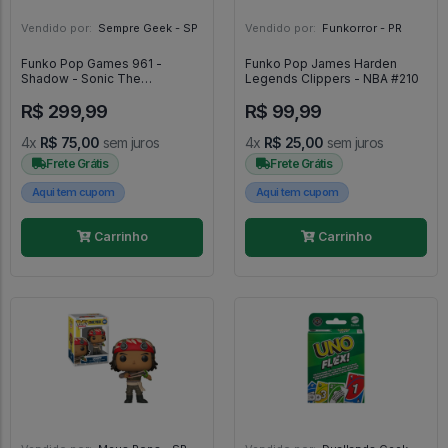
Vendido por:
Sempre Geek - SP
Vendido por:
Funkorror - PR
Funko Pop Games 961 -
Funko Pop James Harden
Shadow - Sonic The
Legends Clippers - NBA #210
Hedgehog #961
R$ 299,99
R$ 99,99
4x
R$ 75,00
sem juros
4x
R$ 25,00
sem juros
Frete Grátis
Frete Grátis
Aqui tem cupom
Aqui tem cupom
Carrinho
Carrinho