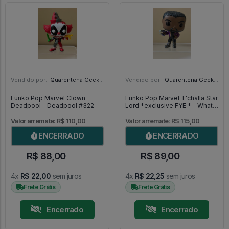
Vendido por:
Quarentena Geek Store - SP
Vendido por:
Quarentena Geek Store - SP
Funko Pop Marvel Clown
Funko Pop Marvel T'challa Star
Deadpool - Deadpool #322
Lord *exclusive FYE * - What If
...? #876
Valor arremate: R$ 110,00
Valor arremate: R$ 115,00
ENCERRADO
ENCERRADO
R$ 88,00
R$ 89,00
4x
R$ 22,00
sem juros
4x
R$ 22,25
sem juros
Frete Grátis
Frete Grátis
Encerrado
Encerrado