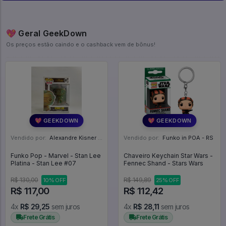
💖 Geral GeekDown
Os preços estão caindo e o cashback vem de bônus!
💖 GEEKDOWN
💖 GEEKDOWN
Vendido por:
Alexandre Kisner - PR
Vendido por:
Funko in POA - RS
Funko Pop - Marvel - Stan Lee
Chaveiro Keychain Star Wars -
Platina - Stan Lee #07
Fennec Shand - Stars Wars
R$ 130,00
R$ 149,89
10% OFF
25% OFF
R$ 117,00
R$ 112,42
4x
R$ 29,25
sem juros
4x
R$ 28,11
sem juros
Frete Grátis
Frete Grátis