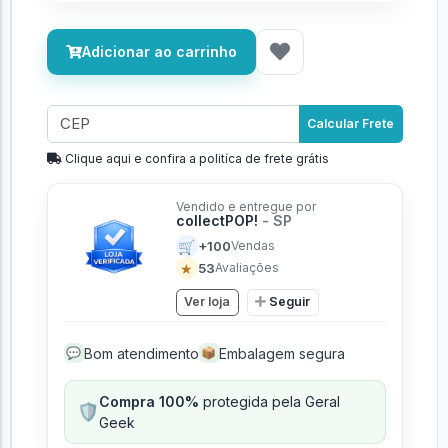
Adicionar ao carrinho
Calcular Frete
Clique aqui e confira a politíca de frete grátis
Vendido e entregue por
collectPOP!
- SP
🛒
+100
Vendas
★
53
Avaliações
Ver loja
Seguir
Bom atendimento
Embalagem segura
💬
📦
Compra 100%
protegida pela Geral
🛡️
Geek