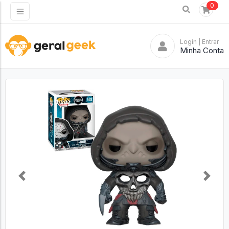
0
Login
| Entrar
Minha Conta
Previous
Next