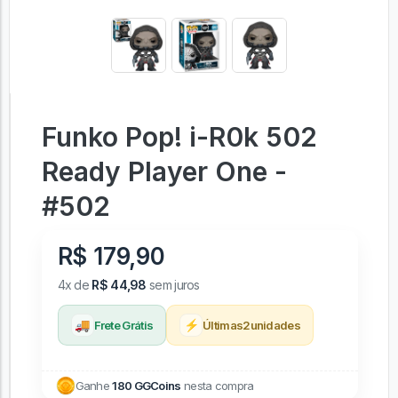
Funko Pop! i-R0k 502
Ready Player One -
#502
R$ 179,90
4x de
R$ 44,98
sem juros
🚚
⚡
Frete Grátis
Últimas
2
unidades
Ganhe
180 GGCoins
nesta compra