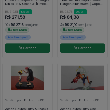
Funko Pop Raphael Tartarugas
Zonacriativa – Copo Tumbler
Ninjas B+W Chase 31 [Limited
Hanger Stitch 650ml | Copo
Edition] - Naruto Shippuden
Térmico com Parede Dupla
#31
Inóx, Tampa Antivazamento,
R$ 319,51
R$ 93,76
15% OFF
10% OFF
Alça Ergonomi -
R$ 271,58
R$ 84,38
10x
R$ 27,16
sem juros
4x
R$ 21,10
sem juros
Frete Grátis
Frete Grátis
Aqui tem cupom
Aqui tem cupom
Carrinho
Carrinho
Vendido por:
Funkorror - PR
Vendido por:
Funkorror - PR
Action Figures Luffy & Shanks
Action Figures Luffy One