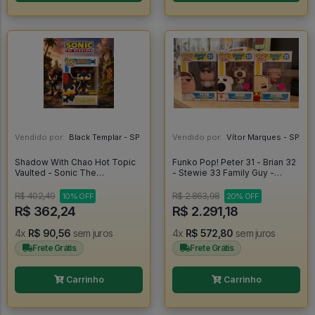
Vendido por:
Black Templar - SP
Vendido por:
Vítor Marques - SP
Shadow With Chao Hot Topic
Funko Pop! Peter 31 - Brian 32
Vaulted - Sonic The
- Stewie 33 Family Guy -
Hedgehog - ### #288
Family Guy #313233
R$ 402,49
R$ 2.863,98
10% OFF
20% OFF
R$ 362,24
R$ 2.291,18
4x
R$ 90,56
sem juros
4x
R$ 572,80
sem juros
Frete Grátis
Frete Grátis
Carrinho
Carrinho