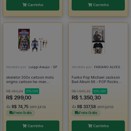
Carrinho
Carrinho
Vendido por:
Luiggi Araujo - SP
Vendido por:
FABIANO ALVES - RJ
skeletor 200x cartoon motu
Funko Pop Michael Jackson
origins cartoon he-man
Bad Album 56 - POP Rocks
masters of the universe
#56
cartoon esqueleto keldor
R$ 360,24
R$ 1.500,33
17% OFF
10% OFF
heman - Masters Of The
R$ 299,00
R$ 1.350,30
Universe
4x
R$ 74,75
sem juros
4x
R$ 337,58
sem juros
Frete Grátis
Frete Grátis
Carrinho
Carrinho