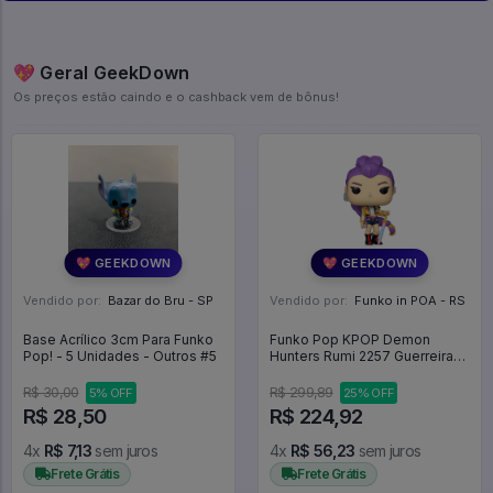
💖 Geral GeekDown
Os preços estão caindo e o cashback vem de bônus!
💖 GEEKDOWN
💖 GEEKDOWN
Vendido por:
Bazar do Bru - SP
Vendido por:
Funko in POA - RS
Base Acrílico 3cm Para Funko
Funko Pop KPOP Demon
Pop! - 5 Unidades - Outros #5
Hunters Rumi 2257 Guerreiras
do K-POP - Television #2257
R$ 30,00
R$ 299,89
5% OFF
25% OFF
R$ 28,50
R$ 224,92
4x
R$ 7,13
sem juros
4x
R$ 56,23
sem juros
Frete Grátis
Frete Grátis