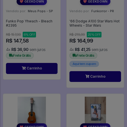
💖 GEEKDOWN
💖 GEEKDOWN
Vendido por:
Meus Pops - SP
Vendido por:
Funkorror - PR
Funko Pop Yhwach - Bleach
'66 Dodge A100 Star Wars Hot
#2395
Wheels - Star Wars
R$ 157,00
R$ 219,99
6% OFF
25% OFF
R$ 147,58
R$ 164,99
4x
R$ 36,90
sem juros
4x
R$ 41,25
sem juros
Frete Grátis
Frete Grátis
Aqui tem cupom
Carrinho
Carrinho
💖 GEEKDOWN
💖 GEEKDOWN