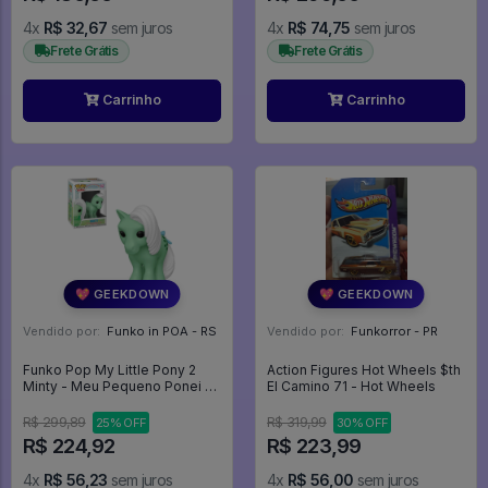
4x
R$ 32,67
sem juros
4x
R$ 74,75
sem juros
Frete Grátis
Frete Grátis
Carrinho
Carrinho
💖 GEEKDOWN
💖 GEEKDOWN
Vendido por:
Funko in POA - RS
Vendido por:
Funkorror - PR
Funko Pop My Little Pony 2
Action Figures Hot Wheels $th
Minty - Meu Pequeno Ponei -
El Camino 71 - Hot Wheels
Retro Toys #62
R$ 299,89
R$ 319,99
25% OFF
30% OFF
R$ 224,92
R$ 223,99
4x
R$ 56,23
sem juros
4x
R$ 56,00
sem juros