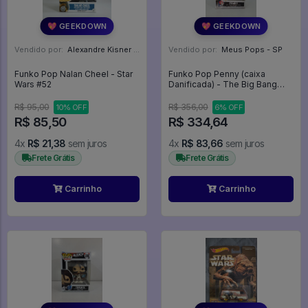
💖 GEEKDOWN
💖 GEEKDOWN
Vendido por:
Alexandre Kisner - PR
Vendido por:
Meus Pops - SP
Funko Pop Nalan Cheel - Star
Funko Pop Penny (caixa
Wars #52
Danificada) - The Big Bang
Theory #780
R$ 95,00
R$ 356,00
10% OFF
6% OFF
R$ 85,50
R$ 334,64
4x
R$ 21,38
sem juros
4x
R$ 83,66
sem juros
Frete Grátis
Frete Grátis
Carrinho
Carrinho