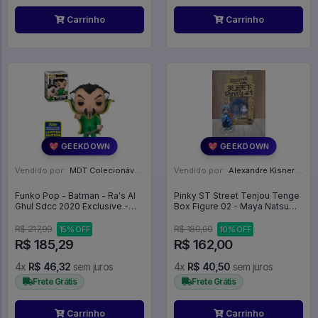
Carrinho
Carrinho
💖 GEEKDOWN
💖 GEEKDOWN
Vendido por:
MDT Colecionáveis - DF
Vendido por:
Alexandre Kisner - PR
Funko Pop - Batman - Ra's Al
Pinky ST Street Tenjou Tenge
Ghul Sdcc 2020 Exclusive -
Box Figure 02 - Maya Natsume
Batman Classic #345
- Pinky ST
R$ 217,99
R$ 180,00
15% OFF
10% OFF
R$ 185,29
R$ 162,00
4x
R$ 46,32
sem juros
4x
R$ 40,50
sem juros
Frete Grátis
Frete Grátis
Carrinho
Carrinho