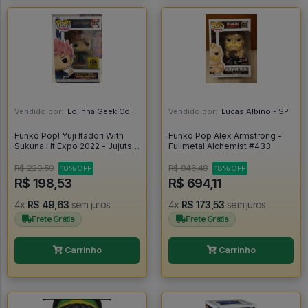
Vendido por:
Lojinha Geek Colecionáveis - DF
Vendido por:
Lucas Albino - SP
Funko Pop! Yuji Itadori With
Funko Pop Alex Armstrong -
Sukuna Ht Expo 2022 - Jujutsu
Fullmetal Alchemist #433
Kaisen #1152
R$ 220,59
R$ 846,48
10% OFF
18% OFF
R$ 198,53
R$ 694,11
4x
R$ 49,63
sem juros
4x
R$ 173,53
sem juros
Frete Grátis
Frete Grátis
Carrinho
Carrinho