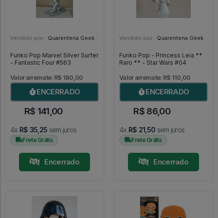
Vendido por:
Quarentena Geek Store - SP
Vendido por:
Quarentena Geek Store - SP
Funko Pop Marvel Silver Surfer
Funko Pop - Princess Leia **
- Fantastic Four #563
Raro ** - Star Wars #04
Valor arremate: R$ 180,00
Valor arremate: R$ 110,00
ENCERRADO
ENCERRADO
R$ 141,00
R$ 86,00
4x
R$ 35,25
sem juros
4x
R$ 21,50
sem juros
Frete Grátis
Frete Grátis
Encerrado
Encerrado