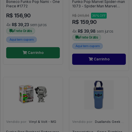
Boneco Funko Pop Nami - One
Funko Pop Marvel Spider-man
Piece #1772
1073 - Spider Man Marvel
#1073
R$ 156,90
R$ 249,84
36% OFF
R$ 159,90
4x
R$ 39,23
sem juros
Frete Grátis
4x
R$ 39,98
sem juros
Frete Grátis
Aqui tem cupom
Aqui tem cupom
Carrinho
Carrinho
Vendido por:
Vinyl & Volt - MG
Vendido por:
Duallands Geek Store - RS