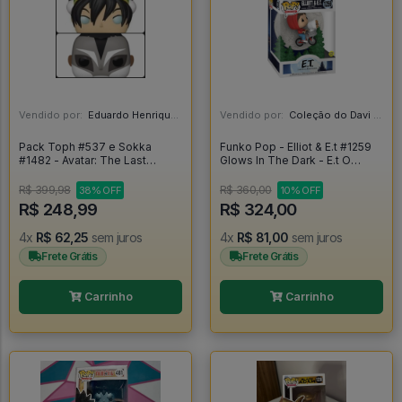
Vendido por:
Eduardo Henrique - SP
Vendido por:
Coleção do Davi - RJ
Pack Toph #537 e Sokka
Funko Pop - Elliot & E.t #1259
#1482 - Avatar: The Last
Glows In The Dark - E.t O
Airbender #537
Extraterrestre - E.T Extra
Terrestre #1259
R$ 399,98
R$ 360,00
38% OFF
10% OFF
R$ 248,99
R$ 324,00
4x
R$ 62,25
sem juros
4x
R$ 81,00
sem juros
Frete Grátis
Frete Grátis
Carrinho
Carrinho