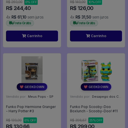
R$ 260,00
R$ 140,00
6% OFF
10% OFF
R$ 244,40
R$ 126,00
4x
R$ 61,10
sem juros
4x
R$ 31,50
sem juros
Frete Grátis
Frete Grátis
Carrinho
Carrinho
💖 GEEKDOWN
💖 GEEKDOWN
Vendido por:
Meus Pops - SP
Vendido por:
Desapego dos Cardoso - PR
Funko Pop Hermione Granger
Funko Pop Scooby-Doo
- Harry Potter #3
Boxlunch - Scooby-Doo! #11
R$ 139,00
R$ 398,67
6% OFF
25% OFF
R$ 130,66
R$ 299,00