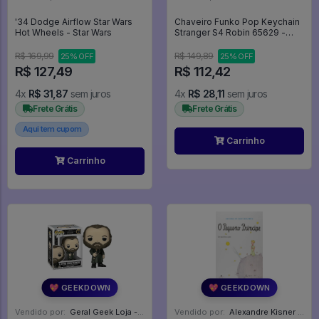
'34 Dodge Airflow Star Wars
Chaveiro Funko Pop Keychain
Hot Wheels - Star Wars
Stranger S4 Robin 65629 -
Stranger Things
R$ 169,99
R$ 149,89
25% OFF
25% OFF
R$ 127,49
R$ 112,42
4x
R$ 31,87
sem juros
4x
R$ 28,11
sem juros
Frete Grátis
Frete Grátis
Aqui tem cupom
Carrinho
Carrinho
💖 GEEKDOWN
💖 GEEKDOWN
Vendido por:
Geral Geek Loja - SP
Vendido por:
Alexandre Kisner - PR