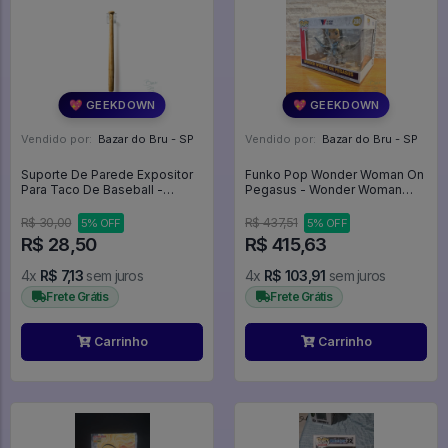
💖 GEEKDOWN
💖 GEEKDOWN
Vendido por:
Bazar do Bru - SP
Vendido por:
Bazar do Bru - SP
Suporte De Parede Expositor
Funko Pop Wonder Woman On
Para Taco De Baseball -
Pegasus - Wonder Woman
Expositor
#280 - Wonder Woman #280
R$ 30,00
R$ 437,51
5% OFF
5% OFF
R$ 28,50
R$ 415,63
4x
R$ 7,13
sem juros
4x
R$ 103,91
sem juros
Frete Grátis
Frete Grátis
Carrinho
Carrinho