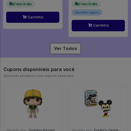
Frete Grátis
Frete Grátis
Aqui tem cupom
Carrinho
Carrinho
Ver Todos
Cupons disponíveis para você
Aproveite produtos com cupons especiais
Vendido por:
Gustavo Pezzini - MG
Vendido por:
Funko's Castle - SP