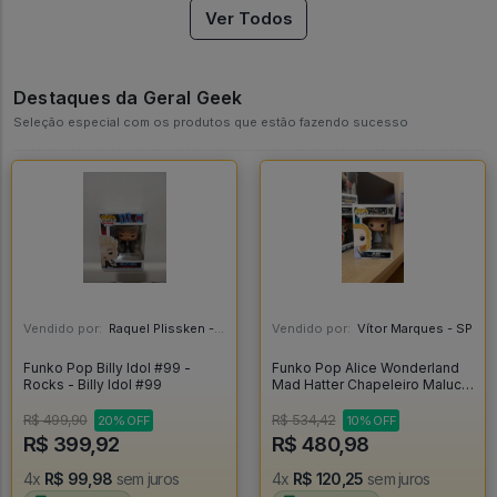
Ver Todos
Destaques da Geral Geek
Seleção especial com os produtos que estão fazendo sucesso
Vendido por:
Raquel Plissken - SP
Vendido por:
Vítor Marques - SP
Funko Pop Billy Idol #99 -
Funko Pop Alice Wonderland
Rocks - Billy Idol #99
Mad Hatter Chapeleiro Maluco
#177 - Alice No País Das
Maravilhas #177
R$ 499,90
R$ 534,42
20% OFF
10% OFF
R$ 399,92
R$ 480,98
4x
R$ 99,98
sem juros
4x
R$ 120,25
sem juros