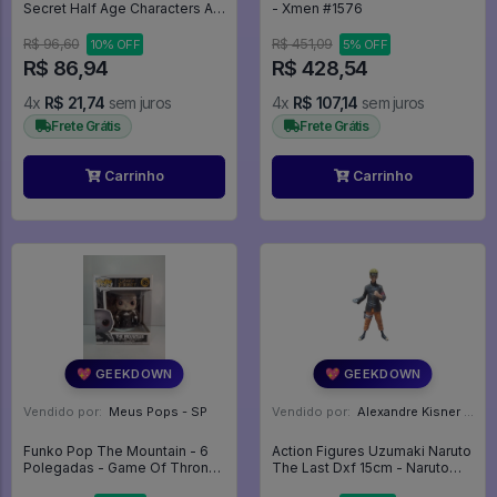
Secret Half Age Characters Ao
- Xmen #1576
No Exorcist - Ao No Exorcist
R$ 96,60
R$ 451,09
10% OFF
5% OFF
R$ 86,94
R$ 428,54
4x
R$ 21,74
sem juros
4x
R$ 107,14
sem juros
Frete Grátis
Frete Grátis
Carrinho
Carrinho
💖 GEEKDOWN
💖 GEEKDOWN
Vendido por:
Meus Pops - SP
Vendido por:
Alexandre Kisner - PR
Funko Pop The Mountain - 6
Action Figures Uzumaki Naruto
Polegadas - Game Of Thrones
The Last Dxf 15cm - Naruto
#85
Shippuden