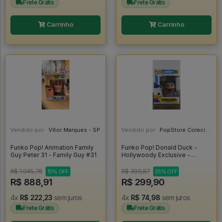
Frete Grátis
Frete Grátis
Carrinho
Carrinho
Vendido por:
Vítor Marques - SP
Vendido por:
PopStore Colecionáveis - MG
Funko Pop! Animation Family
Funko Pop! Donald Duck -
Guy Peter 31 - Family Guy #31
Hollywoody Exclusive -
Disney Mickey And Friends
#984
R$ 1.045,78
R$ 399,87
15% OFF
25% OFF
R$ 888,91
R$ 299,90
4x
R$ 222,23
sem juros
4x
R$ 74,98
sem juros
Frete Grátis
Frete Grátis