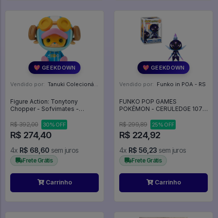
💖 GEEKDOWN
💖 GEEKDOWN
Vendido por:
Tanuki Colecionáveis - SP
Vendido por:
Funko in POA - RS
Figure Action: Tonytony
FUNKO POP GAMES
Chopper - Sofvimates -
POKÉMON - CERULEDGE 1076
Egghead - One Piece
- Games #1076
R$ 392,00
R$ 299,89
30% OFF
25% OFF
R$ 274,40
R$ 224,92
4x
R$ 68,60
sem juros
4x
R$ 56,23
sem juros
Frete Grátis
Frete Grátis
Carrinho
Carrinho