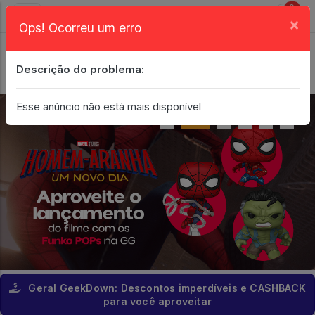
0
×
Ops! Ocorreu um erro
Login
| Entrar
Descrição do problema:
Minha Conta
Esse anúncio não está mais disponível
Geral GeekDown: Descontos imperdíveis e CASHBACK
para você aproveitar