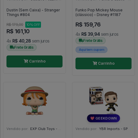
Dustin (Sem Caixa) - Stranger
Funko Pop Mickey Mouse
Things #804
(clássico) - Disney #1187
R$ 159,76
R$ 179,00
10% OFF
R$ 161,10
4x
R$ 39,94
sem juros
4x
R$ 40,28
sem juros
Frete Grátis
Frete Grátis
Aqui tem cupom
Carrinho
Carrinho
💖 GEEKDOWN
Vendido por:
EXP Club Toys - SP
Vendido por:
YBR Imports - SP