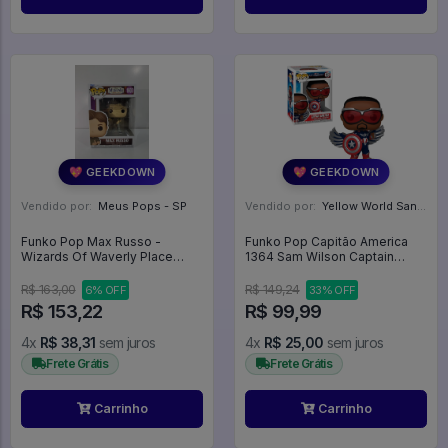
💖 GEEKDOWN
💖 GEEKDOWN
Vendido por:
Meus Pops - SP
Vendido por:
Yellow World Santos - SP
Funko Pop Max Russo -
Funko Pop Capitão America
Wizards Of Waverly Place
1364 Sam Wilson Captain
#1603
America Brave New World -
#1364
R$ 163,00
R$ 149,24
6% OFF
33% OFF
R$ 153,22
R$ 99,99
4x
R$ 38,31
sem juros
4x
R$ 25,00
sem juros
Frete Grátis
Frete Grátis
Carrinho
Carrinho