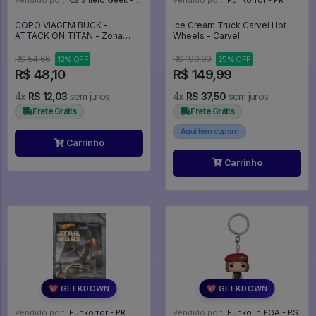
Vendido por:
Caramelo Geek - DF
Vendido por:
Funkorror - PR
COPO VIAGEM BUCK -
Ice Cream Truck Carvel Hot
ATTACK ON TITAN - Zona
Wheels - Carvel
Criativa
R$ 54,66
R$ 199,99
12% OFF
25% OFF
R$ 48,10
R$ 149,99
4x
R$ 12,03
sem juros
4x
R$ 37,50
sem juros
Frete Grátis
Frete Grátis
Aqui tem cupom
Carrinho
Carrinho
💖 GEEKDOWN
💖 GEEKDOWN
Vendido por:
Funkorror - PR
Vendido por:
Funko in POA - RS