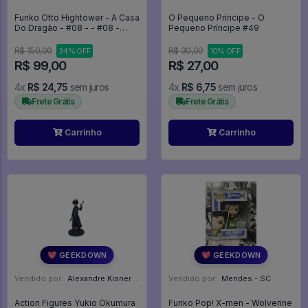
Funko Otto Hightower - A Casa
O Pequeno Príncipe - O
Do Dragão - #08 - - #08 -
Pequeno Príncipe #49
FUNKO POP #0808
R$ 150,00
R$ 30,00
34% OFF
10% OFF
R$ 99,00
R$ 27,00
4x
R$ 24,75
sem juros
4x
R$ 6,75
sem juros
Frete Grátis
Frete Grátis
Carrinho
Carrinho
💖 GEEKDOWN
💖 GEEKDOWN
Vendido por:
Alexandre Kisner - PR
Vendido por:
Mendes - SC
Action Figures Yukio Okumura
Funko Pop! X-men - Wolverine