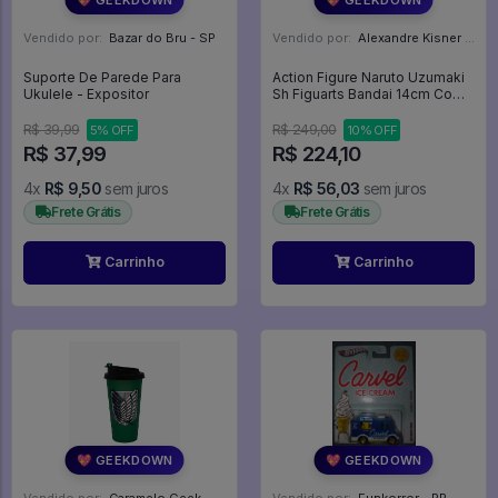
Vendido por:
Bazar do Bru - SP
Vendido por:
Alexandre Kisner - PR
Suporte De Parede Para
Action Figure Naruto Uzumaki
Ukulele - Expositor
Sh Figuarts Bandai 14cm Com
Caixa Original - Naruto
Shippuden
R$ 39,99
R$ 249,00
5% OFF
10% OFF
R$ 37,99
R$ 224,10
4x
R$ 9,50
sem juros
4x
R$ 56,03
sem juros
Frete Grátis
Frete Grátis
Carrinho
Carrinho
💖 GEEKDOWN
💖 GEEKDOWN