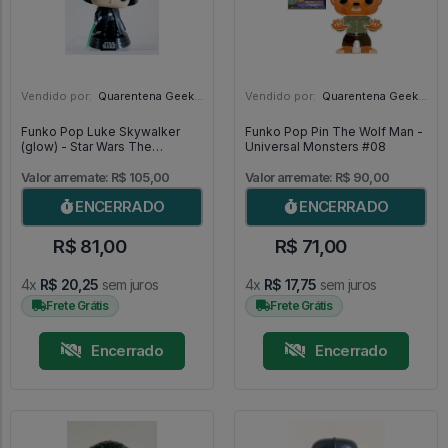
Vendido por:
Quarentena Geek Store - SP
Vendido por:
Quarentena Geek Store - SP
Funko Pop Luke Skywalker
Funko Pop Pin The Wolf Man -
(glow) - Star Wars The
Universal Monsters #08
Mandalorian #501
Valor arremate: R$ 105,00
Valor arremate: R$ 90,00
ENCERRADO
ENCERRADO
R$ 81,00
R$ 71,00
4x
R$ 20,25
sem juros
4x
R$ 17,75
sem juros
Frete Grátis
Frete Grátis
Encerrado
Encerrado