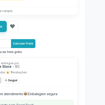
a compra
ho
Calcular Frete
a de frete grátis
 entregue por
e Store
- SC
★
1
das
Avaliações
Seguir
m atendimento
Embalagem segura
📦