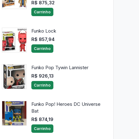
R$ 875,32
Carrinho
Funko Lock
R$ 857,94
Carrinho
Funko Pop Tywin Lannister
R$ 926,13
Carrinho
Funko Pop! Heroes DC Universe
Bat
R$ 874,19
Carrinho