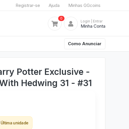
Registrar-se
Ajuda
Minhas GGcoins
0
Login
| Entrar
Minha Conta
Como Anunciar
rry Potter Exclusive -
 With Hedwing 31 - #31
Última unidade