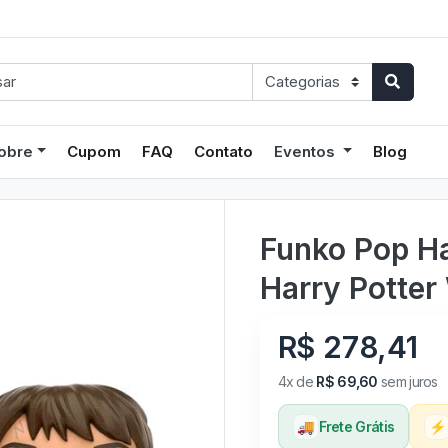
obre
Cupom
FAQ
Contato
Eventos
Blog
Funko Pop Ha
Harry Potter
R$ 278,41
4x de
R$ 69,60
sem juros
🚚
Frete Grátis
⚡