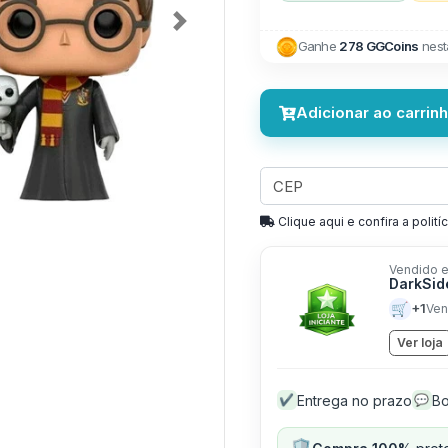
Next
Ganhe
278 GGCoins
nest
Adicionar ao carrin
Clique aqui e confira a politíc
Vendido e
DarkSid
🛒
+1
Ven
Ver loja
Entrega no prazo
Bo
✔
💬
🛡️