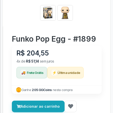
Funko Pop Egg - #1899
R$ 204,55
4x de
R$ 51,14
sem juros
🚚
⚡
Frete Grátis
Última unidade
Ganhe
205 GGCoins
nesta compra
Adicionar ao carrinho