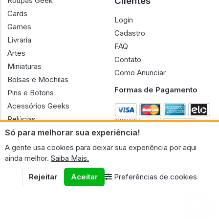
Clientes
Roupas Geek
Cards
Login
Games
Cadastro
Livraria
FAQ
Artes
Contato
Miniaturas
Como Anunciar
Bolsas e Mochilas
Formas de Pagamento
Pins e Botons
Acessórios Geeks
Pelúcias
Só para melhorar sua experiência!
Bonecas
A gente usa cookies para deixar sua experiência por aqui
ainda melhor.
Saiba Mais.
Rejeitar
Aceitar
Preferências de cookies
CNPJ n.º 30.220.458/0001-17 - GERAL GEEK PORTAL ELETRONICO
LTDA.
© 2026 Geral Geek
Termos de uso
Políticas