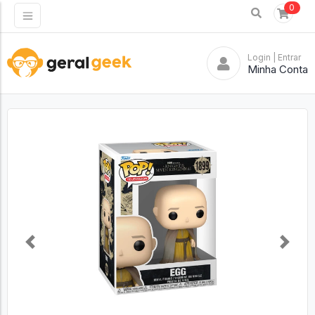
0
Login
| Entrar
Minha Conta
Previous
Next