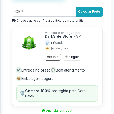
Calcular Frete
Clique aqui e confira a politíca de frete grátis
Vendido e entregue por
DarkSide Store
- SP
🛒
+1
Vendas
★
1
Avaliações
Ver loja
Seguir
Entrega no prazo
Bom atendimento
✔
💬
Embalagem segura
📦
Compra 100%
protegida pela Geral
🛡️
Geek
Anunciar um igual