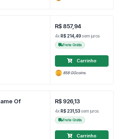
R$ 857,94
4x
R$ 214,49
sem juros
Frete Grátis
Carrinho
858 GGcoins.
Game Of
R$ 926,13
4x
R$ 231,53
sem juros
Frete Grátis
Carrinho