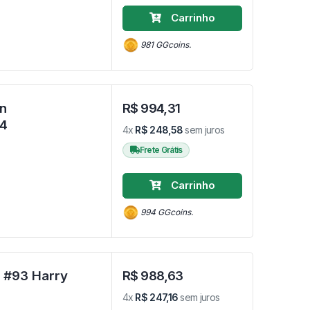
Carrinho
981 GGcoins.
n
R$ 994,31
 #1944
4x
R$ 248,58
sem juros
Frete Grátis
Carrinho
994 GGcoins.
y #93 Harry
R$ 988,63
4x
R$ 247,16
sem juros