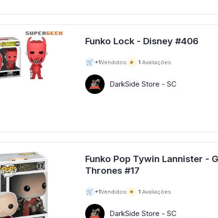
Funko Lock - Disney #406
🛒
★
+1
Vendidos
1
Avaliações
DarkSide Store - SC
Funko Pop Tywin Lannister - 
Thrones #17
🛒
★
+1
Vendidos
1
Avaliações
DarkSide Store - SC