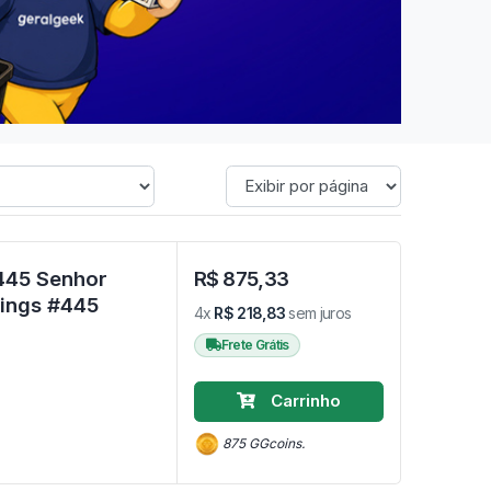
445 Senhor
R$ 875,33
dos Anéis - The Lord Of The Rings #445
4x
R$ 218,83
sem juros
Frete Grátis
Carrinho
875 GGcoins.