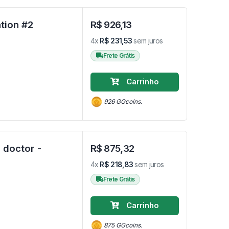
Brok & Sindri 2 Pack - Play Station #2
R$ 926,13
4x
R$ 231,53
sem juros
Frete Grátis
Carrinho
926 GGcoins.
 doctor -
R$ 875,32
4x
R$ 218,83
sem juros
Frete Grátis
Carrinho
875 GGcoins.