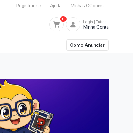
Registrar-se
Ajuda
Minhas GGcoins
0
Login
| Entrar
Minha Conta
Como Anunciar