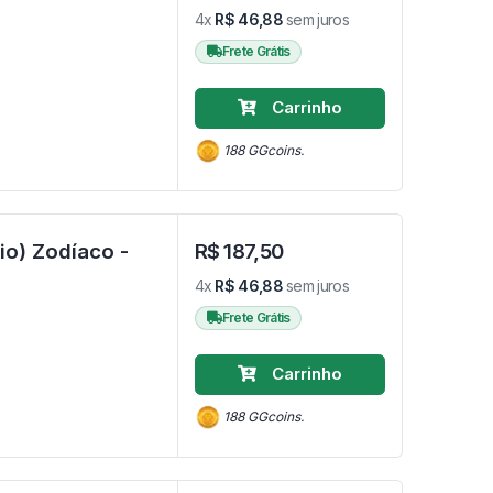
4x
R$ 46,88
sem juros
Frete Grátis
Carrinho
188 GGcoins.
aco -
R$ 187,50
4x
R$ 46,88
sem juros
Frete Grátis
Carrinho
188 GGcoins.