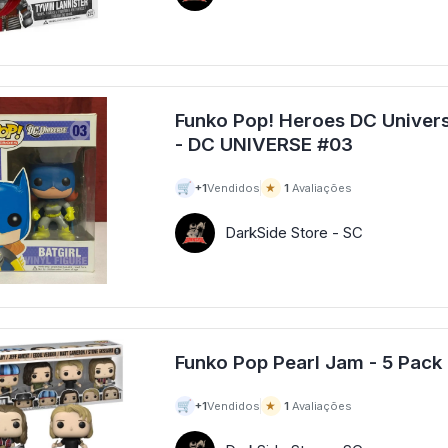
Funko Pop! Heroes DC Univers
- DC UNIVERSE #03
🛒
★
+1
Vendidos
1
Avaliações
DarkSide Store - SC
🛒
★
+1
Vendidos
1
Avaliações