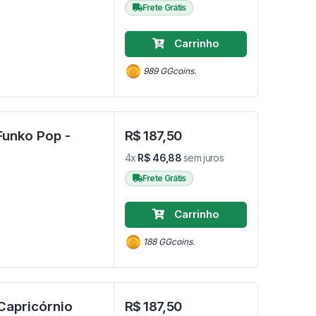
Frete Grátis
Carrinho
989 GGcoins.
Funko Pop -
R$ 187,50
4x
R$ 46,88
sem juros
Frete Grátis
Carrinho
188 GGcoins.
Capricórnio
R$ 187,50