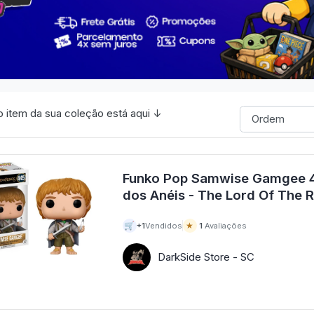
 item da sua coleção está aqui ↓
Funko Pop Samwise Gamgee 
🛒
★
+1
Vendidos
1
Avaliações
DarkSide Store - SC