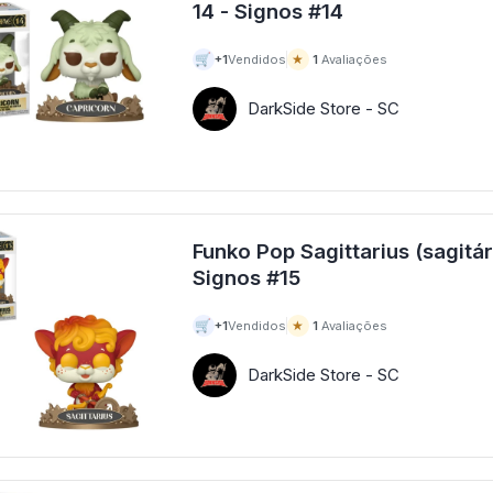
14 - Signos #14
🛒
★
+1
Vendidos
1
Avaliações
DarkSide Store - SC
Funko Pop Sagittarius (sagitário) Zodí
Signos #15
🛒
★
+1
Vendidos
1
Avaliações
DarkSide Store - SC