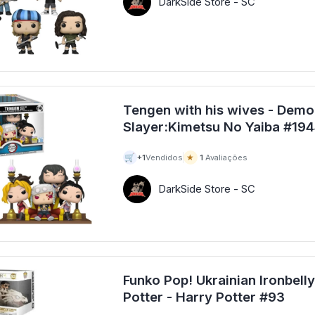
DarkSide Store - SC
Tengen with his wives - Demo
Slayer:Kimetsu No Yaiba
🛒
★
+1
Vendidos
1
Avaliações
DarkSide Store - SC
Funko Pop! Ukrainian Ironbell
Potter - Harry Potter #93