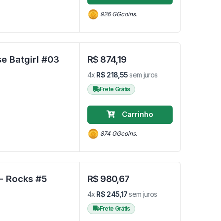
926 GGcoins.
e Batgirl #03
R$ 874,19
4x
R$ 218,55
sem juros
Frete Grátis
Carrinho
874 GGcoins.
Funko Pop Pearl Jam - 5 Pack - Rocks #5
R$ 980,67
4x
R$ 245,17
sem juros
Frete Grátis