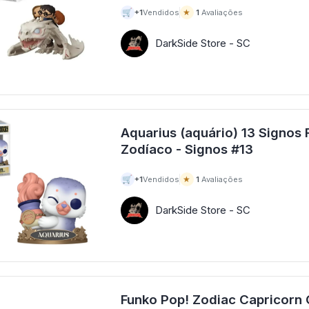
🛒
★
+1
Vendidos
1
Avaliações
DarkSide Store - SC
Aquarius (aquário) 13 Signos 
Zodíaco - Signos #13
🛒
★
+1
Vendidos
1
Avaliações
DarkSide Store - SC
Funko Pop! Zodiac Capricorn 