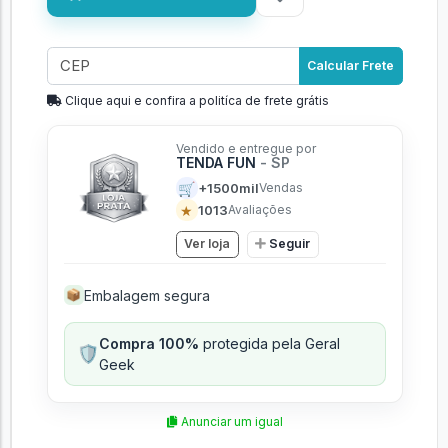
Calcular Frete
Clique aqui e confira a politíca de frete grátis
Vendido e entregue por
TENDA FUN
- SP
🛒
+1500mil
Vendas
★
1013
Avaliações
Ver loja
Seguir
Embalagem segura
📦
Compra 100%
protegida pela Geral
🛡️
Geek
Anunciar um igual