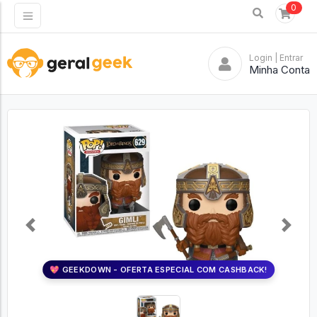
0
Login
| Entrar
Minha Conta
Previous
Next
💖 GEEKDOWN - OFERTA ESPECIAL COM CASHBACK!