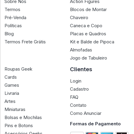
Sobre Nós
Action Figures
Termos
Blocos de Montar
Pré-Venda
Chaveiro
Políticas
Caneca e Copo
Blog
Placas e Quadros
Termos Frete Grátis
Kit e Balde de Pipoca
Almofadas
Jogo de Tabuleiro
Clientes
Roupas Geek
Cards
Login
Games
Cadastro
Livraria
FAQ
Artes
Contato
Miniaturas
Como Anunciar
Bolsas e Mochilas
Formas de Pagamento
Pins e Botons
Acessórios Geeks