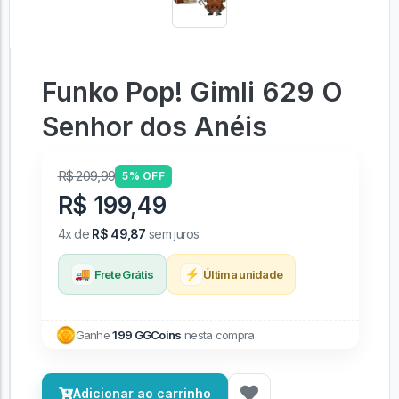
Funko Pop! Gimli 629 O
Senhor dos Anéis
R$ 209,99
5% OFF
R$ 199,49
4x de
R$ 49,87
sem juros
🚚
⚡
Frete Grátis
Última unidade
Ganhe
199 GGCoins
nesta compra
Adicionar ao carrinho