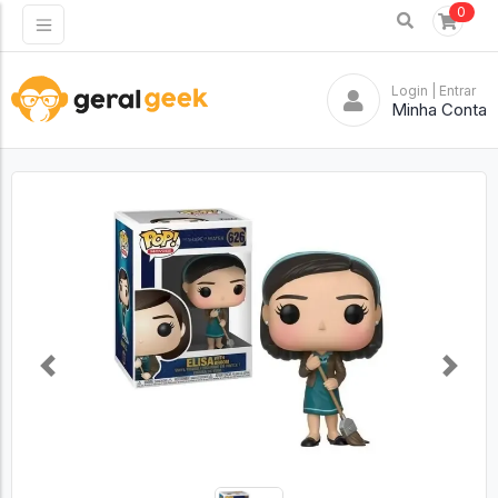
0
Login
| Entrar
Minha Conta
Previous
Next