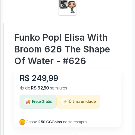
Funko Pop! Elisa With
Broom 626 The Shape
Of Water - #626
R$ 249,99
4x de
R$ 62,50
sem juros
🚚
⚡
Frete Grátis
Última unidade
Ganhe
250 GGCoins
nesta compra