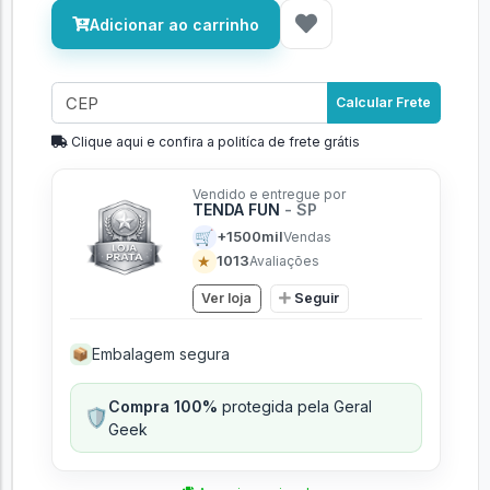
Adicionar ao carrinho
Calcular Frete
Clique aqui e confira a politíca de frete grátis
Vendido e entregue por
TENDA FUN
- SP
🛒
+1500mil
Vendas
★
1013
Avaliações
Ver loja
Seguir
Embalagem segura
📦
Compra 100%
protegida pela Geral
🛡️
Geek