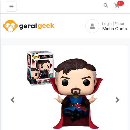
0
Login
| Entrar
Minha Conta
Previous
Next