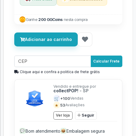
Ganhe
200 GGCoins
nesta compra
Adicionar ao carrinho
Calcular Frete
Clique aqui e confira a politíca de frete grátis
Vendido e entregue por
collectPOP!
- SP
🛒
+100
Vendas
★
53
Avaliações
Ver loja
Seguir
Bom atendimento
Embalagem segura
💬
📦