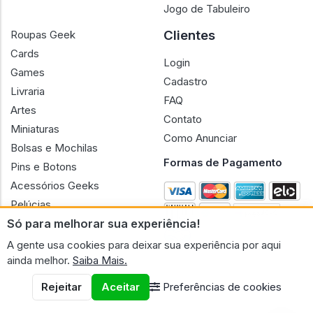
Jogo de Tabuleiro
Clientes
Roupas Geek
Cards
Login
Games
Cadastro
Livraria
FAQ
Artes
Contato
Miniaturas
Como Anunciar
Bolsas e Mochilas
Formas de Pagamento
Pins e Botons
Acessórios Geeks
Pelúcias
Só para melhorar sua experiência!
Bonecas
A gente usa cookies para deixar sua experiência por aqui
ainda melhor.
Saiba Mais.
Rejeitar
Aceitar
Preferências de cookies
CNPJ n.º 30.220.458/0001-17 - GERAL GEEK PORTAL ELETRONICO