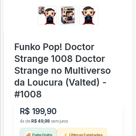
Funko Pop! Doctor
Strange 1008 Doctor
Strange no Multiverso
da Loucura (Valted) -
#1008
R$ 199,90
4x de
R$ 49,98
sem juros
🚚
⚡
Frete Grátis
Últimas
2
unidades