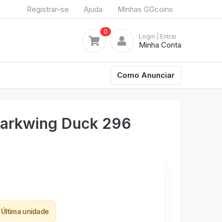
Registrar-se
Ajuda
Minhas GGcoins
0
Login
| Entrar
Minha Conta
Como Anunciar
Darkwing Duck 296
Última unidade