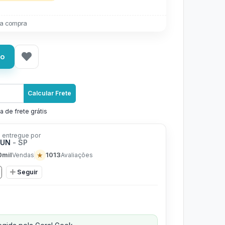
a compra
ho
Calcular Frete
a de frete grátis
 entregue por
FUN
- SP
0mil
★
1013
Vendas
Avaliações
Seguir