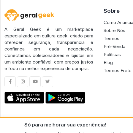
Sobre
Como Anuncia
A Geral Geek é um marketplace
Sobre Nós
especializado em cultura geek, criado para
Termos
oferecer segurança, transparência e
Pré-Venda
confiança em cada negociação.
Políticas
Conectamos colecionadores e lojistas em
um ambiente confiável, com preços justos
Blog
e foco na melhor experiência de compra.
Termos Frete 
Só para melhorar sua experiência!
CNPJ n.º 30.220.458/0001-17 - GERAL GEEK PORTAL ELETRONICO LTDA.