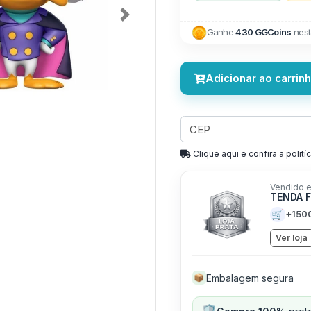
Next
Ganhe
430 GGCoins
nest
Adicionar ao carrin
Clique aqui e confira a politíc
Vendido e
TENDA 
🛒
+150
Ver loja
Embalagem segura
📦
🛡️