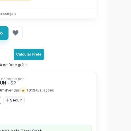
a compra
ho
Calcular Frete
a de frete grátis
 entregue por
FUN
- SP
0mil
★
1013
Vendas
Avaliações
Seguir