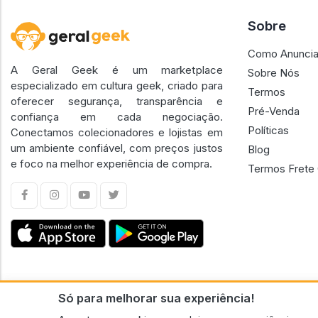
Sobre
Como Anuncia
A Geral Geek é um marketplace
Sobre Nós
especializado em cultura geek, criado para
Termos
oferecer segurança, transparência e
Pré-Venda
confiança em cada negociação.
Políticas
Conectamos colecionadores e lojistas em
um ambiente confiável, com preços justos
Blog
e foco na melhor experiência de compra.
Termos Frete 
Só para melhorar sua experiência!
CNPJ n.º 30.220.458/0001-17 - GERAL GEEK PORTAL ELETRONICO LTDA.