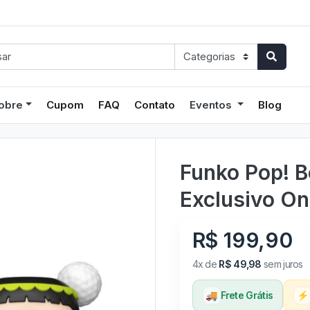
obre
Cupom
FAQ
Contato
Eventos
Blog
Funko Pop! 
Exclusivo On
R$ 199,90
4x de
R$ 49,98
sem juros
🚚
Frete Grátis
⚡