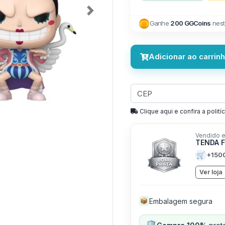
Next
Ganhe
200 GGCoins
nest
Adicionar ao carrin
Clique aqui e confira a politíc
Vendido e
TENDA 
🛒
+150
Ver loja
Embalagem segura
📦
🛡️