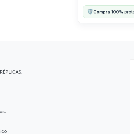
🛡️
Compra 100%
prote
RÉPLICAS.
os.
nico