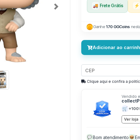
🚚
Frete Grátis
⚡
Next
Ganhe
170 GGCoins
nest
Adicionar ao carrin
Clique aqui e confira a politíc
Vendido e
collect
🛒
+100
Ver loja
Bom atendimento
Em
💬
📦