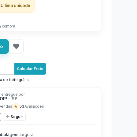
Última unidade
a compra
ho
Calcular Frete
a de frete grátis
 entregue por
POP!
- SP
★
53
Vendas
Avaliações
Seguir
balagem segura