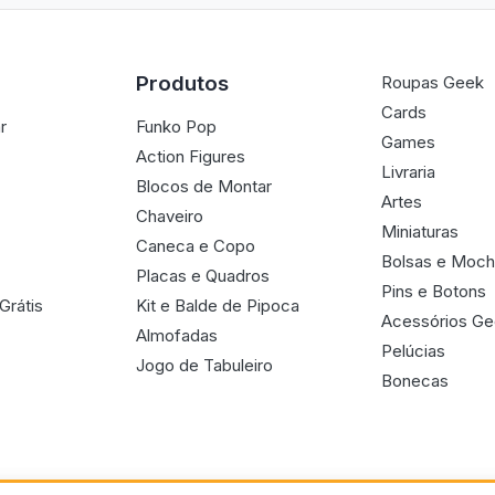
Produtos
Roupas Geek
Cards
r
Funko Pop
Games
Action Figures
Livraria
Blocos de Montar
Artes
Chaveiro
Miniaturas
Caneca e Copo
Bolsas e Moch
Placas e Quadros
Pins e Botons
Grátis
Kit e Balde de Pipoca
Acessórios G
Almofadas
Pelúcias
Jogo de Tabuleiro
Bonecas