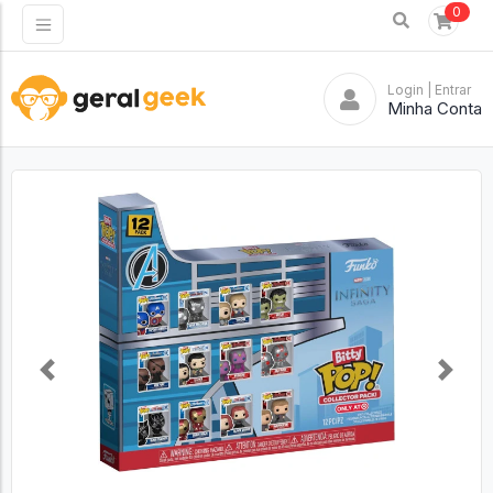
0
Login
| Entrar
Minha Conta
Previous
Next