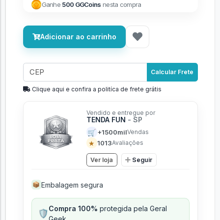
Ganhe
500 GGCoins
nesta compra
Adicionar ao carrinho
Calcular Frete
Clique aqui e confira a politíca de frete grátis
Vendido e entregue por
TENDA FUN
- SP
🛒
+1500mil
Vendas
★
1013
Avaliações
Ver loja
Seguir
Embalagem segura
📦
Compra 100%
protegida pela Geral
🛡️
Geek