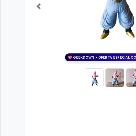
Previous
💖 GEEKDOWN - OFERTA ESPECIAL C