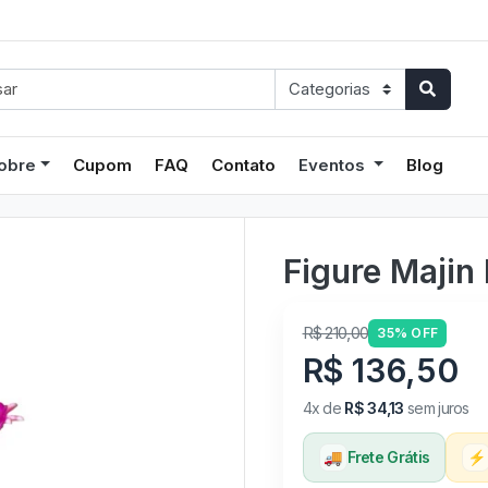
obre
Cupom
FAQ
Contato
Eventos
Blog
Figure Majin
R$ 210,00
35% OFF
R$ 136,50
4x de
R$ 34,13
sem juros
🚚
Frete Grátis
⚡