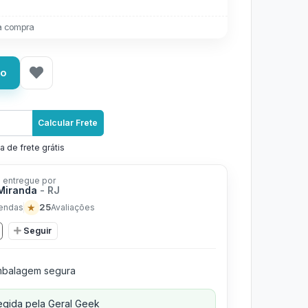
a compra
ho
Calcular Frete
a de frete grátis
 entregue por
 Miranda
- RJ
★
25
endas
Avaliações
Seguir
balagem segura
gida pela Geral Geek