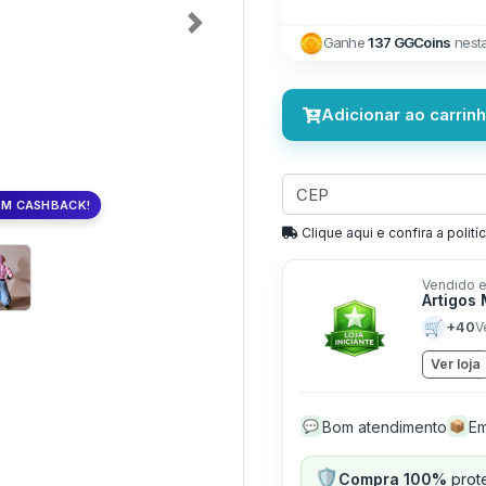
Next
Ganhe
137 GGCoins
nest
Adicionar ao carrin
OM CASHBACK!
Clique aqui e confira a politíc
Vendido e
Artigos
🛒
+40
V
Ver loja
Bom atendimento
Em
💬
📦
🛡️
Compra 100%
prote