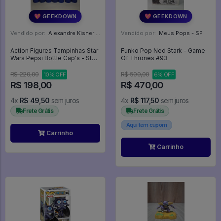
💖 GEEKDOWN
💖 GEEKDOWN
Vendido por:
Alexandre Kisner - PR
Vendido por:
Meus Pops - SP
Action Figures Tampinhas Star
Funko Pop Ned Stark - Game
Wars Pepsi Bottle Cap's - Star
Of Thrones #93
Wars
R$ 220,00
R$ 500,00
10% OFF
6% OFF
R$ 198,00
R$ 470,00
4x
R$ 49,50
sem juros
4x
R$ 117,50
sem juros
Frete Grátis
Frete Grátis
Aqui tem cupom
Carrinho
Carrinho