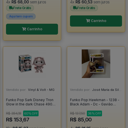
4x
R$ 68,00
sem juros
4x
R$ 60,53
sem juros
Frete Grátis
Frete Grátis
Aqui tem cupom
Carrinho
Carrinho
Vendido por:
Vinyl & Volt - MG
Vendido por:
José Maria da Silva Junior - AL
Funko Pop Sark Disney Tron
Funko Pop Hawkman - 1238 -
Glow in the dark Chase 490
Black Adam - Dc - Gavião
[Limited Edition] - Disney
Negro - Original - Black Adam
#490
#1238
R$ 384,18
R$ 137,50
60% OFF
38% OFF
R$ 153,67
R$ 85,00