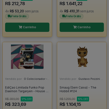
#1348
#1858
R$ 212,78
R$ 1.641,22
4x
R$ 53,20
sem juros
4x
R$ 410,31
sem juros
Frete Grátis
Frete Grátis
Carrinho
Carrinho
Vendido por:
O Colecionador - SP
Vendido por:
Gustavo Pezzini - MG
EdiÇao Limitada Funko Pop
Smaug (Sem Caixa) - The
Daemon Targaryen - House Of
Hobbit #124
The Dragon #11
R$ 389,99
R$ 1.299,00
17% OFF
15% OFF
R$ 323,69
R$ 1.104,15