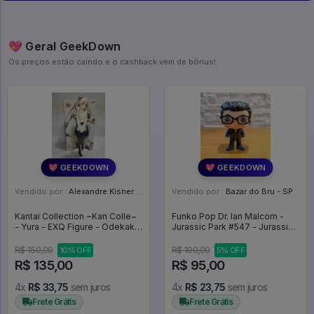
💖 Geral GeekDown
Os preços estão caindo e o cashback vem de bônus!
💖 GEEKDOWN
💖 GEEKDOWN
Vendido por:
Alexandre Kisner - PR
Vendido por:
Bazar do Bru - SP
Kantai Collection ~Kan Colle~
Funko Pop Dr. Ian Malcom -
- Yura - EXQ Figure - Odekake
Jurassic Park #547 - Jurassic
Mode (Bandai Spirits) - Kantai
Park #547
Collection KanColle
R$ 150,00
R$ 100,00
10% OFF
5% OFF
R$ 135,00
R$ 95,00
4x
R$ 33,75
sem juros
4x
R$ 23,75
sem juros
Frete Grátis
Frete Grátis