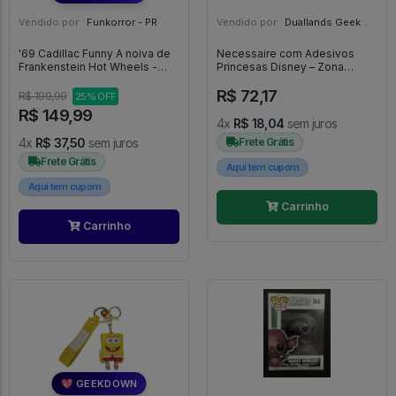
Vendido por:
Funkorror - PR
Vendido por:
Duallands Geek Store - RS
'69 Cadillac Funny A noiva de
Necessaire com Adesivos
Frankenstein Hot Wheels -
Princesas Disney – Zona
The Bride Of Frankenstein
Criativa -
R$ 72,17
R$ 199,99
25% OFF
R$ 149,99
4x
R$ 18,04
sem juros
4x
R$ 37,50
sem juros
Frete Grátis
Frete Grátis
Aqui tem cupom
Aqui tem cupom
Carrinho
Carrinho
💖 GEEKDOWN