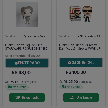
Vendido por:
Quarentena Geek Store - SP
Vendido por:
YBR Imports - SP
Funko Pop Young Jyn Erso -
Funko Pop Diesel 74 (caixa
STAR WARS ROGUE ONE #185
Danificada) - Sports WWE #74
Valor arremate: R$ 85,00
0d 0h 9m 24s
ENCERRADO
R$ 100,00
R$ 68,00
4x
R$ 25,00
sem juros
4x
R$ 17,00
sem juros
Frete Grátis
Frete Grátis
Dar lance
Encerrado