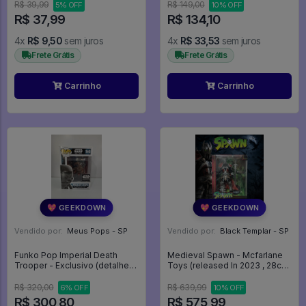
R$ 39,99
R$ 149,00
5% OFF
10% OFF
R$ 37,99
R$ 134,10
4x
R$ 9,50
sem juros
4x
R$ 33,53
sem juros
Frete Grátis
Frete Grátis
Carrinho
Carrinho
💖 GEEKDOWN
💖 GEEKDOWN
Vendido por:
Meus Pops - SP
Vendido por:
Black Templar - SP
Funko Pop Imperial Death
Medieval Spawn - Mcfarlane
Trooper - Exclusivo (detalhes
Toys (released In 2023 , 28cm
Na Caixa) - STAR WARS
Altura, 8cm Largura, 20cm
ROGUE ONE #149
Comprimento) - ###
R$ 320,00
R$ 639,99
6% OFF
10% OFF
R$ 300,80
R$ 575,99