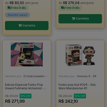
4x
R$ 80,92
sem juros
4x
R$ 276,04
sem juros
Frete Grátis
Frete Grátis
Aqui tem cupom
Carrinho
Carrinho
Vendido por:
O Colecionador - SP
Vendido por:
Vinicius S - SP
Edicao Especial Funko Pop
Funko pop Kuil #329 - Star
Greed Fullmetal Alchemist -
Wars Mandalorian #1
Fullmetal Alchemist #1180
R$ 319,99
R$ 269,00
15% OFF
10% OFF
R$ 271,99
R$ 242,10