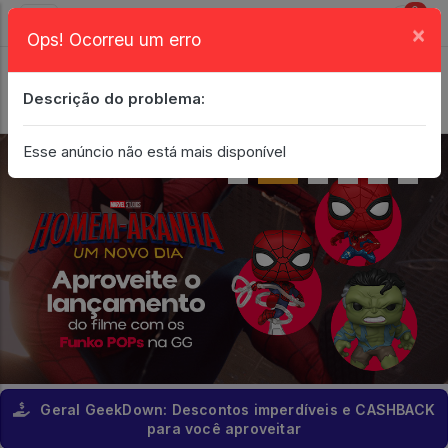
0
×
Ops! Ocorreu um erro
Login
| Entrar
Descrição do problema:
Minha Conta
Esse anúncio não está mais disponível
Geral GeekDown: Descontos imperdíveis e CASHBACK
para você aproveitar