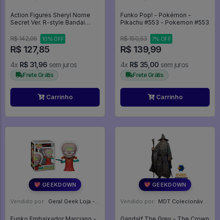
Action Figures Sheryl Nome
Funko Pop! - Pokémon -
Secret Ver. R-style Bandai
Pikachu #553 - Pokemon #553
Figure - Macross Frontier
R$ 142,06
R$ 150,53
10% OFF
7% OFF
R$ 127,85
R$ 139,99
4x
R$ 31,96
sem juros
4x
R$ 35,00
sem juros
Frete Grátis
Frete Grátis
Carrinho
Carrinho
💖 GEEKDOWN
💖 GEEKDOWN
Vendido por:
Geral Geek Loja - SP
Vendido por:
MDT Colecionáveis - DF
Funko Embaixador Marciano -
Gandalf The Grey - The Crown