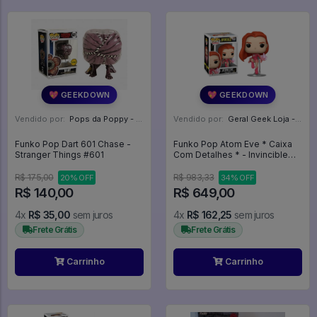
💖 GEEKDOWN
💖 GEEKDOWN
Vendido por:
Pops da Poppy - SP
Vendido por:
Geral Geek Loja - SP
Funko Pop Dart 601 Chase -
Funko Pop Atom Eve * Caixa
Stranger Things #601
Com Detalhes * - Invincible
#1098
R$ 175,00
R$ 983,33
20% OFF
34% OFF
R$ 140,00
R$ 649,00
4x
R$ 35,00
sem juros
4x
R$ 162,25
sem juros
Frete Grátis
Frete Grátis
Carrinho
Carrinho