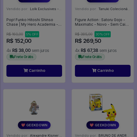
Vendido por:
Lolk Exclusives - SP
Vendido por:
Tanuki Colecionáveis - SP
Pop! Funko Hitoshi Shinso
Figure Action : Satoru Gojo -
Chase | My Hero Academia -
Maximatic - Novo - Sem Caixa
My Hero Academia #1353
- Jujutsu Kaisen
R$ 160,00
R$ 385,00
5% OFF
30% OFF
R$ 152,00
R$ 269,50
4x
R$ 38,00
sem juros
4x
R$ 67,38
sem juros
Frete Grátis
Frete Grátis
Carrinho
Carrinho
💖 GEEKDOWN
💖 GEEKDOWN
Vendido por:
Alexandre Kisner - PR
Vendido por:
BRUNO DE ANDRADE CLEMENTE - SC