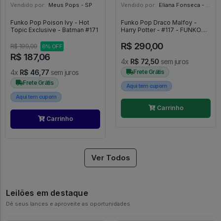
Vendido por:
Meus Pops - SP
Vendido por:
Eliana Fonseca - SP
Funko Pop Poison Ivy - Hot
Funko Pop Draco Malfoy -
Topic Exclusive - Batman #171
Harry Potter - #117 - FUNKO
POP #117
R$ 290,00
R$ 199,00
6% OFF
R$ 187,06
4x
R$ 72,50
sem juros
4x
R$ 46,77
sem juros
Frete Grátis
Frete Grátis
Aqui tem cupom
Aqui tem cupom
Carrinho
Carrinho
Ver Todos
Leilões em destaque
Dê seus lances e aproveite as oportunidades