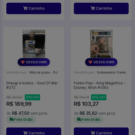
Carrinho
Carrinho
💖 GEEKDOWN
💖 GEEKDOWN
Vendido por:
Márcia pops - RJ
Vendido por:
Embaixador Geek - SP
Draugr e kratos - God Of War
Funko Pop - King Magnifico -
#272
Disney: Wish #1392
R$ 301,57
R$ 114,74
37% OFF
10% OFF
R$ 189,99
R$ 103,27
4x
R$ 47,50
sem juros
4x
R$ 25,82
sem juros
Frete Grátis
Frete Grátis
Carrinho
Carrinho