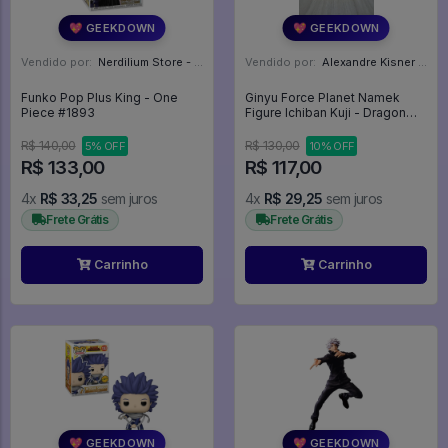
💖 GEEKDOWN
💖 GEEKDOWN
Vendido por:
Nerdilium Store - SP
Vendido por:
Alexandre Kisner - PR
Funko Pop Plus King - One
Ginyu Force Planet Namek
Piece #1893
Figure Ichiban Kuji - Dragon
Ball Z
R$ 140,00
R$ 130,00
5% OFF
10% OFF
R$ 133,00
R$ 117,00
4x
R$ 33,25
sem juros
4x
R$ 29,25
sem juros
Frete Grátis
Frete Grátis
Carrinho
Carrinho
💖 GEEKDOWN
💖 GEEKDOWN