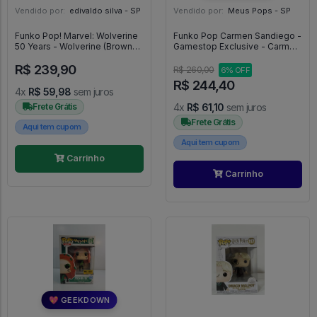
Vendido por:
edivaldo silva - SP
Vendido por:
Meus Pops - SP
Funko Pop! Marvel: Wolverine
Funko Pop Carmen Sandiego -
50 Years - Wolverine (Brown
Gamestop Exclusive - Carmen
Suit Collector Corps Exclusive)
Sandiego #662
R$ 239,90
- marvel 50 yers #1373
R$ 260,00
6% OFF
R$ 244,40
4x
R$ 59,98
sem juros
Frete Grátis
4x
R$ 61,10
sem juros
Frete Grátis
Aqui tem cupom
Aqui tem cupom
Carrinho
Carrinho
💖 GEEKDOWN