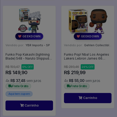
💖 GEEKDOWN
💖 GEEKDOWN
Vendido por:
YBR Imports - SP
Vendido por:
Gehlen Collectibles - RS
Funko Pop Kakashi (lightning
Funko Pop! Nba! Los Angeles
Blade) 548 - Naruto Shippuden
Lakers Lebron James 66
#548
Vaulted - NBA #66
R$ 159,47
R$ 289,46
6% OFF
24% OFF
R$ 149,90
R$ 219,99
4x
R$ 37,48
sem juros
4x
R$ 55,00
sem juros
Frete Grátis
Frete Grátis
Aqui tem cupom
Carrinho
Carrinho