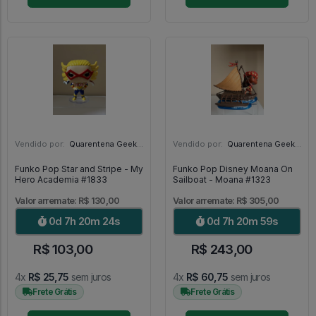
Vendido por:
Quarentena Geek Store - SP
Vendido por:
Quarentena Geek Store - SP
Funko Pop Star and Stripe - My
Funko Pop Disney Moana On
Hero Academia #1833
Sailboat - Moana #1323
Valor arremate: R$ 130,00
Valor arremate: R$ 305,00
0d 7h 20m 22s
0d 7h 20m 57s
R$ 103,00
R$ 243,00
4x
R$ 25,75
sem juros
4x
R$ 60,75
sem juros
Frete Grátis
Frete Grátis