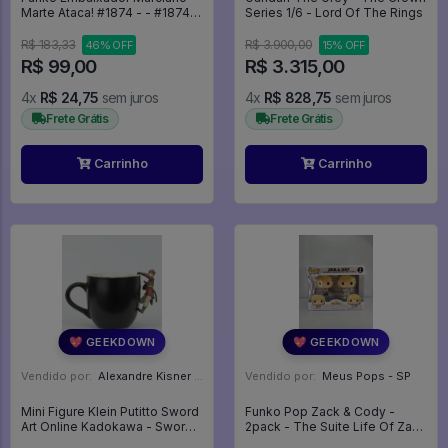
Marte Ataca! #1874 - - #1874 -
Series 1/6 - Lord Of The Rings
FUNKO POP #18741874
R$ 183,33
R$ 3.900,00
46% OFF
15% OFF
R$ 99,00
R$ 3.315,00
4x
R$ 24,75
sem juros
4x
R$ 828,75
sem juros
Frete Grátis
Frete Grátis
Carrinho
Carrinho
💖 GEEKDOWN
💖 GEEKDOWN
Vendido por:
Alexandre Kisner - PR
Vendido por:
Meus Pops - SP
Mini Figure Klein Putitto Sword
Funko Pop Zack & Cody -
Art Online Kadokawa - Sword
2pack - The Suite Life Of Zack
Art Online
& Cody #2