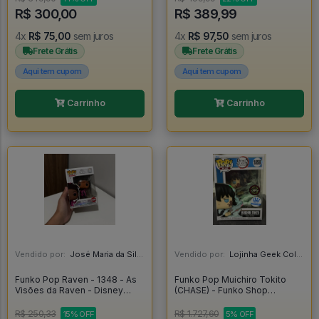
R$ 300,00
R$ 389,99
4x
R$ 75,00
sem juros
4x
R$ 97,50
sem juros
Frete Grátis
Frete Grátis
Aqui tem cupom
Aqui tem cupom
Carrinho
Carrinho
Vendido por:
José Maria da Silva Junior - AL
Vendido por:
Lojinha Geek Colecionáveis - DF
Funko Pop Raven - 1348 - As
Funko Pop Muichiro Tokito
Visões da Raven - Disney
(CHASE) - Funko Shop
Channel - Thats So Raven -
Exclusive - Demon Slayer -
Raven Baxter - Disney 100
#1858 *RARO* - FUNKO POP
R$ 250,33
R$ 1.727,60
15% OFF
5% OFF