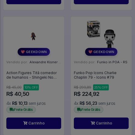
💖 GEEKDOWN
💖 GEEKDOWN
Vendido por:
Alexandre Kisner - PR
Vendido por:
Funko in POA - RS
Action Figures Titã comedor
Funko Pop Icons Charlie
de humanos - Shingeki No
Chaplin 79 - Icons #79
Kyoujin
R$ 45,00
R$ 299,89
10% OFF
25% OFF
R$ 40,50
R$ 224,92
4x
R$ 10,13
sem juros
4x
R$ 56,23
sem juros
Frete Grátis
Frete Grátis
Carrinho
Carrinho