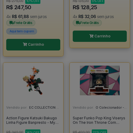
R$ 275,00
R$ 135,00
10% OFF
5% OFF
R$ 247,50
R$ 128,25
4x
R$ 61,88
sem juros
4x
R$ 32,06
sem juros
Frete Grátis
Frete Grátis
Aqui tem cupom
Carrinho
Carrinho
Vendido por:
EC COLLECTION - SP
Vendido por:
O Colecionador - SP
Action Figure Katsuki Bakugo
Super Funko Pop King Viserys
Linha Figure Banpresto - My
On The Iron Throne Com
Hero Academia - My Hero
Protetor - House Of The
Academia
Dragon #12
R$ 349,90
R$ 499,99
14% OFF
22% OFF