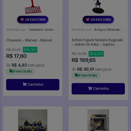
💖 GEEKDOWN
💖 GEEKDOWN
Vendido por:
Caramelo Geek - DF
Vendido por:
Artigos Miranda - RJ
Action Figure Nobara Kugisaki
Chaveiro - Marvel - Marvel
- Jukon no Kata - Jujutsu
Kaisen
R$ 20,00
12% OFF
R$ 307,15
35% OFF
R$ 17,60
R$ 199,65
4x
R$ 4,40
sem juros
4x
R$ 49,91
sem juros
Frete Grátis
Frete Grátis
Carrinho
Carrinho