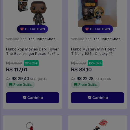
💖 GEEKDOWN
💖 GEEKDOWN
Vendido por:
The Horror Shop - Colecionáveis - MG
Vendido por:
The Horror Shop - Colecionáveis - MG
Funko Pop Movies Dark Tower
Funko Mystery Mini Horror
The Guunslinger Posed *ex*
Tiffany 1/24 - Chucky #1
452 - Promo150 - Movies #452
R$ 130,68
R$ 99,00
10% OFF
10% OFF
R$ 117,61
R$ 89,10
4x
R$ 29,40
sem juros
4x
R$ 22,28
sem juros
Frete Grátis
Frete Grátis
Carrinho
Carrinho