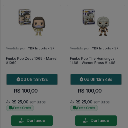
Vendido por:
YBR Imports - SP
Vendido por:
YBR Imports - SP
Funko Pop Zeus 1069 - Marvel
Funko Pop The Humungus
#1069
1468 - Warner Bross #1468
0d 0h 13m 11s
0d 0h 13m 47s
R$ 100,00
R$ 100,00
4x
R$ 25,00
sem juros
4x
R$ 25,00
sem juros
Frete Grátis
Frete Grátis
Dar lance
Dar lance