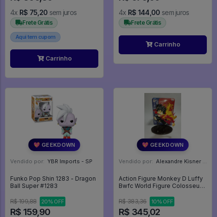
4x
R$ 75,20
sem juros
4x
R$ 144,00
sem juros
Frete Grátis
Frete Grátis
Aqui tem cupom
Carrinho
Carrinho
💖 GEEKDOWN
💖 GEEKDOWN
Vendido por:
YBR Imports - SP
Vendido por:
Alexandre Kisner - PR
Funko Pop Shin 1283 - Dragon
Action Figure Monkey D Luffy
Ball Super #1283
Bwfc World Figure Colosseum
Banpresto - One Piece
R$ 199,88
R$ 383,36
20% OFF
10% OFF
R$ 159,90
R$ 345,02