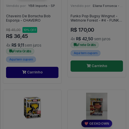
Vendido por:
YBR Imports - SP
Vendido por:
Eliana Fonseca - SP
Chaveiro De Borracha Bob
Funko Pop Bugsy Wingnut -
Esponja - CHAVEIRO
Wetmore Forest - #4 - FUNKO
POP #4
R$ 170,00
R$ 45,00
19% OFF
R$ 36,45
4x
R$ 42,50
sem juros
4x
R$ 9,11
sem juros
Frete Grátis
Frete Grátis
Aqui tem cupom
Aqui tem cupom
Carrinho
Carrinho
💖 GEEKDOWN