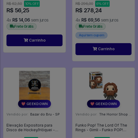
R$ 62,50
R$ 296,00
10% OFF
6% OFF
R$ 56,25
R$ 278,24
4x
R$ 14,06
sem juros
4x
R$ 69,56
sem juros
Frete Grátis
Frete Grátis
Aqui tem cupom
Carrinho
Carrinho
💖 GEEKDOWN
💖 GEEKDOWN
Vendido por:
Bazar do Bru - SP
Vendido por:
The Horror Shop - Colecionáveis - MG
Elevação Expositora para
Funko Pop! The Lord Of The
Disco de Hockey/Hóquei -
Rings - Gimli - Funko POP!
Expositor
#1833