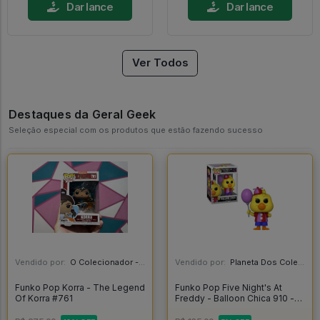
Dar lance
Dar lance
Ver Todos
Destaques da Geral Geek
Seleção especial com os produtos que estão fazendo sucesso
Vendido por:
O Colecionador - SP
Vendido por:
Planeta Dos Colecionaveis - SP
Funko Pop Korra - The Legend
Funko Pop Five Night's At
Of Korra #761
Freddy - Balloon Chica 910 -
Funko Pop Games #910