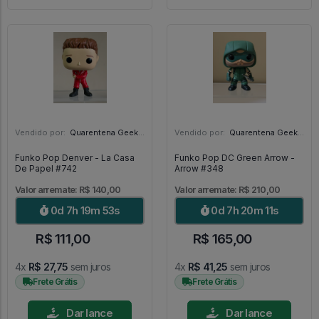
Vendido por:
Quarentena Geek Store - SP
Vendido por:
Quarentena Geek Store - SP
Funko Pop Denver - La Casa
Funko Pop DC Green Arrow -
De Papel #742
Arrow #348
Valor arremate: R$ 140,00
Valor arremate: R$ 210,00
0d 7h 19m 51s
0d 7h 20m 9s
R$ 111,00
R$ 165,00
4x
R$ 27,75
sem juros
4x
R$ 41,25
sem juros
Frete Grátis
Frete Grátis
Dar lance
Dar lance