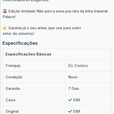
🔥 Uma fusão épica entre herói e história!
🎁 Ideal para fãs da DC, amantes de peças únicas e
colecionadores exigentes!
🚨 Edição limitada! Não perca essa joia rara da linha Imperial
Palace!
👉 Garanta já o seu antes que voe para outro
setor do universo!
Especificações
Especificações Básicas
Franquia
Dc Comics
Condição
Novo
Garantia
7 Dias