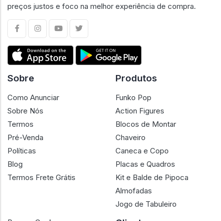
geek, criado para oferecer segurança, transparência e
confiança em cada negociação. Conectamos
colecionadores e lojistas em um ambiente confiável, com
preços justos e foco na melhor experiência de compra.
Sobre
Produtos
Como Anunciar
Funko Pop
Sobre Nós
Action Figures
Termos
Blocos de Montar
Pré-Venda
Chaveiro
Políticas
Caneca e Copo
Blog
Placas e Quadros
Termos Frete Grátis
Kit e Balde de Pipoca