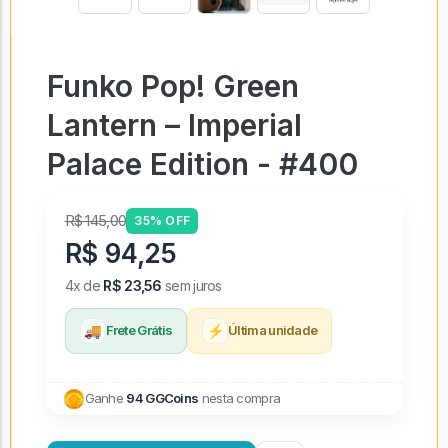
Funko Pop! Green
Lantern – Imperial
Palace Edition - #400
R$ 145,00
35% OFF
R$ 94,25
4x de
R$ 23,56
sem juros
🚚
⚡
Frete Grátis
Última unidade