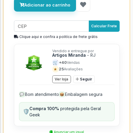
Ganhe
94 GGCoins
nesta compra
Adicionar ao carrinho
Calcular Frete
Clique aqui e confira a politíca de frete grátis
Vendido e entregue por
Artigos Miranda
- RJ
🛒
+40
Vendas
★
25
Avaliações
Ver loja
Seguir
Bom atendimento
Embalagem segura
💬
📦
Compra 100%
protegida pela Geral
🛡️