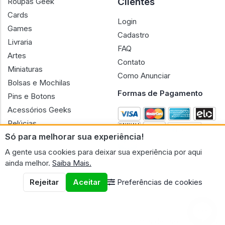
Almofadas
Jogo de Tabuleiro
Clientes
Roupas Geek
Cards
Login
Games
Cadastro
Livraria
FAQ
Artes
Contato
Miniaturas
Como Anunciar
Bolsas e Mochilas
Formas de Pagamento
Pins e Botons
Só para melhorar sua experiência!
Acessórios Geeks
A gente usa cookies para deixar sua experiência por aqui
Pelúcias
ainda melhor.
Saiba Mais.
Bonecas
Rejeitar
Aceitar
Preferências de cookies