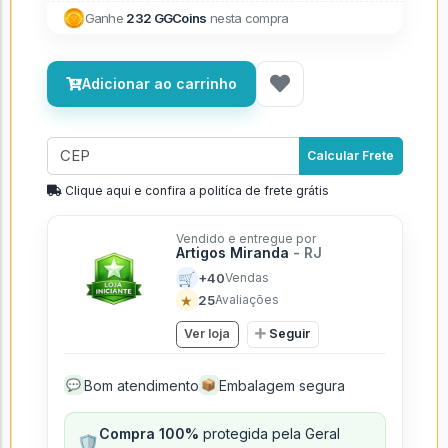
Ganhe
232 GGCoins
nesta compra
Adicionar ao carrinho
Calcular Frete
Clique aqui e confira a politíca de frete grátis
Vendido e entregue por
Artigos Miranda
- RJ
🛒
+40
Vendas
★
25
Avaliações
Ver loja
Seguir
Bom atendimento
Embalagem segura
💬
📦
Compra 100%
protegida pela Geral
🛡️