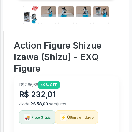
Action Figure Shizue
Izawa (Shizu) - EXQ
Figure
R$ 386,68
40% OFF
R$ 232,01
4x de
R$ 58,00
sem juros
🚚
⚡
Frete Grátis
Última unidade