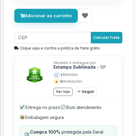
Adicionar ao carrinho
Calcular Frete
Clique aqui e confira a politíca de frete grátis
Vendido e entregue por
Estampa Sublimada
- SP
🛒
+1
Vendas
★
0
Avaliações
Ver loja
Seguir
Entrega no prazo
Bom atendimento
✔
💬
Embalagem segura
📦
Compra 100%
protegida pela Geral
🛡️