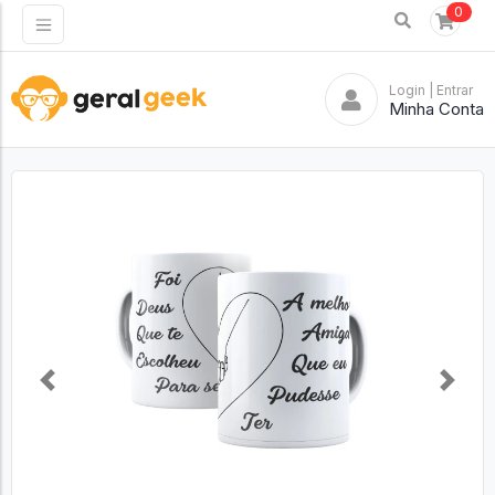
0
Login
| Entrar
Minha Conta
Previous
Next