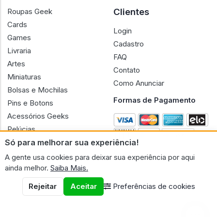
Clientes
Roupas Geek
Cards
Login
Games
Cadastro
Livraria
FAQ
Artes
Contato
Miniaturas
Como Anunciar
Bolsas e Mochilas
Formas de Pagamento
Pins e Botons
Acessórios Geeks
Pelúcias
Só para melhorar sua experiência!
Bonecas
A gente usa cookies para deixar sua experiência por aqui
ainda melhor.
Saiba Mais.
Rejeitar
Aceitar
Preferências de cookies
CNPJ n.º 30.220.458/0001-17 - GERAL GEEK PORTAL ELETRONICO
LTDA.