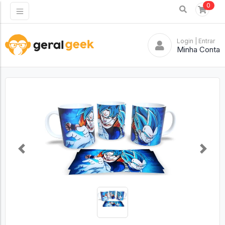
0
Login
| Entrar
Minha Conta
Previous
Next