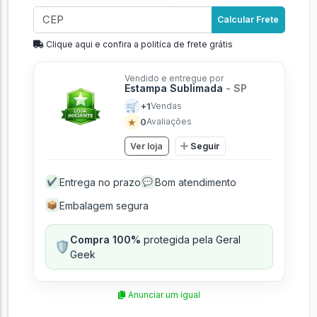
Calcular Frete
Clique aqui e confira a politíca de frete grátis
Vendido e entregue por
Estampa Sublimada
- SP
🛒
+1
Vendas
★
0
Avaliações
Ver loja
Seguir
Entrega no prazo
Bom atendimento
✔
💬
Embalagem segura
📦
Compra 100%
protegida pela Geral
🛡️
Geek
Anunciar um igual