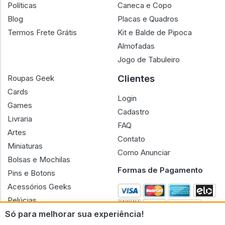
Políticas
Caneca e Copo
Blog
Placas e Quadros
Termos Frete Grátis
Kit e Balde de Pipoca
Almofadas
Jogo de Tabuleiro
Clientes
Roupas Geek
Cards
Login
Games
Cadastro
Livraria
FAQ
Artes
Contato
Miniaturas
Como Anunciar
Bolsas e Mochilas
Formas de Pagamento
Pins e Botons
Acessórios Geeks
Pelúcias
Só para melhorar sua experiência!
Bonecas