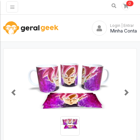
0
Login
| Entrar
Minha Conta
Previous
Next