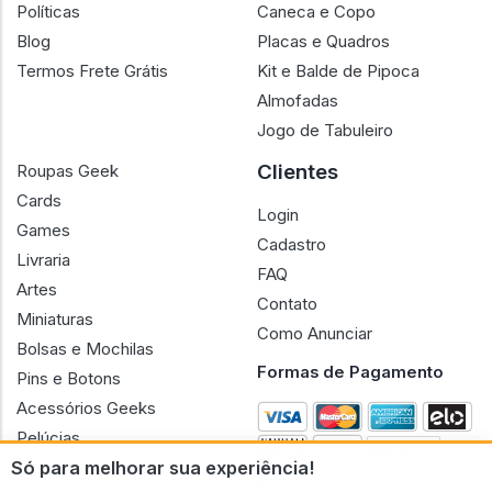
Políticas
Caneca e Copo
Blog
Placas e Quadros
Termos Frete Grátis
Kit e Balde de Pipoca
Almofadas
Jogo de Tabuleiro
Clientes
Roupas Geek
Cards
Login
Games
Cadastro
Livraria
FAQ
Artes
Contato
Miniaturas
Como Anunciar
Bolsas e Mochilas
Formas de Pagamento
Pins e Botons
Acessórios Geeks
Pelúcias
Só para melhorar sua experiência!
Bonecas