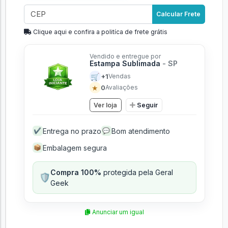
Calcular Frete
Clique aqui e confira a politíca de frete grátis
Vendido e entregue por
Estampa Sublimada
- SP
🛒
+1
Vendas
★
0
Avaliações
Ver loja
Seguir
Entrega no prazo
Bom atendimento
✔
💬
Embalagem segura
📦
Compra 100%
protegida pela Geral
🛡️
Geek
Anunciar um igual