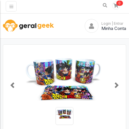
0
Login
| Entrar
Minha Conta
Previous
Next