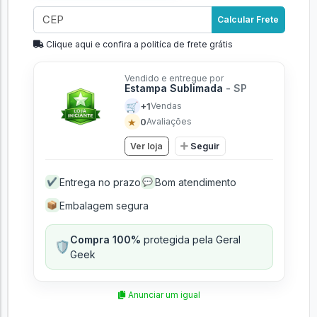
Calcular Frete
Clique aqui e confira a politíca de frete grátis
Vendido e entregue por
Estampa Sublimada
- SP
🛒
+1
Vendas
★
0
Avaliações
Ver loja
Seguir
Entrega no prazo
Bom atendimento
✔
💬
Embalagem segura
📦
Compra 100%
protegida pela Geral
🛡️
Geek
Anunciar um igual