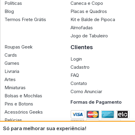
Políticas
Caneca e Copo
Blog
Placas e Quadros
Termos Frete Grátis
Kit e Balde de Pipoca
Almofadas
Jogo de Tabuleiro
Clientes
Roupas Geek
Cards
Login
Games
Cadastro
Livraria
FAQ
Artes
Contato
Miniaturas
Como Anunciar
Bolsas e Mochilas
Formas de Pagamento
Pins e Botons
Acessórios Geeks
Pelúcias
Só para melhorar sua experiência!
Bonecas