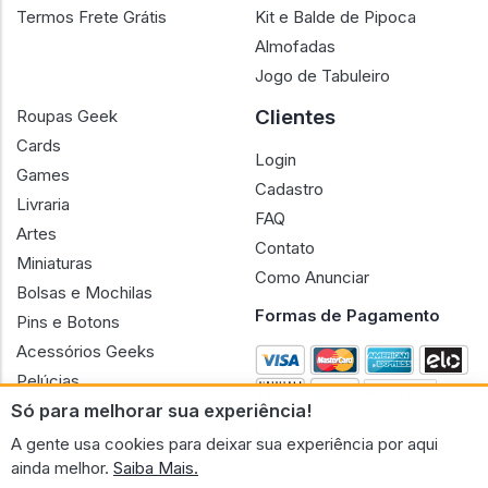
Termos Frete Grátis
Kit e Balde de Pipoca
Almofadas
Jogo de Tabuleiro
Clientes
Roupas Geek
Cards
Login
Games
Cadastro
Livraria
FAQ
Artes
Contato
Miniaturas
Como Anunciar
Bolsas e Mochilas
Formas de Pagamento
Pins e Botons
Acessórios Geeks
Pelúcias
Só para melhorar sua experiência!
Bonecas
A gente usa cookies para deixar sua experiência por aqui
ainda melhor.
Saiba Mais.