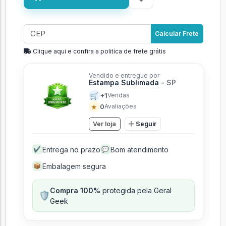
Calcular Frete
Clique aqui e confira a politíca de frete grátis
Vendido e entregue por
Estampa Sublimada
- SP
🛒
+1
Vendas
★
0
Avaliações
Ver loja
Seguir
Entrega no prazo
Bom atendimento
✔
💬
Embalagem segura
📦
Compra 100%
protegida pela Geral
🛡️
Geek