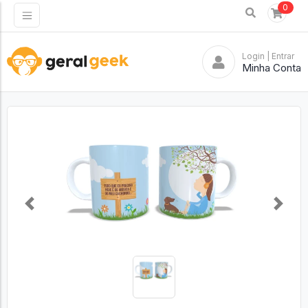
0
Login
| Entrar
Minha Conta
Previous
Next