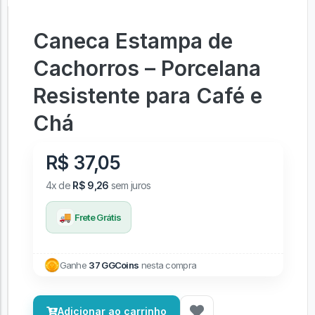
Caneca Estampa de
Cachorros – Porcelana
Resistente para Café e
Chá
R$ 37,05
4x de
R$ 9,26
sem juros
🚚
Frete Grátis
Ganhe
37 GGCoins
nesta compra
Adicionar ao carrinho