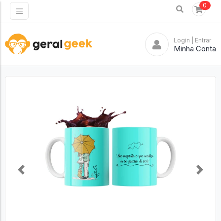
0
Login
| Entrar
Minha Conta
Previous
Next