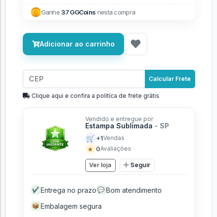
Ganhe
37 GGCoins
nesta compra
Adicionar ao carrinho
Calcular Frete
Clique aqui e confira a politíca de frete grátis
Vendido e entregue por
Estampa Sublimada
- SP
🛒
+1
Vendas
★
0
Avaliações
Ver loja
Seguir
Entrega no prazo
Bom atendimento
✔
💬
Embalagem segura
📦