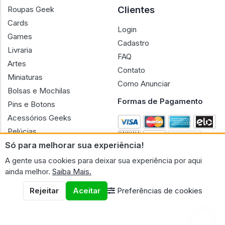
Clientes
Roupas Geek
Cards
Login
Games
Cadastro
Livraria
FAQ
Artes
Contato
Miniaturas
Como Anunciar
Bolsas e Mochilas
Formas de Pagamento
Pins e Botons
Acessórios Geeks
Pelúcias
Só para melhorar sua experiência!
Bonecas
A gente usa cookies para deixar sua experiência por aqui
ainda melhor.
Saiba Mais.
Rejeitar
Aceitar
Preferências de cookies
CNPJ n.º 30.220.458/0001-17 - GERAL GEEK PORTAL ELETRONICO
LTDA.