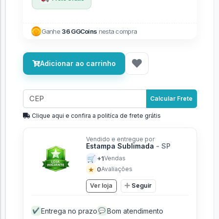
Ganhe
36 GGCoins
nesta compra
Adicionar ao carrinho
Calcular Frete
Clique aqui e confira a politíca de frete grátis
Vendido e entregue por
Estampa Sublimada
- SP
🛒
+1
Vendas
★
0
Avaliações
Ver loja
Seguir
Entrega no prazo
Bom atendimento
✔
💬