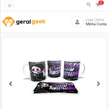
0
Login
| Entrar
Minha Conta
Previous
Next